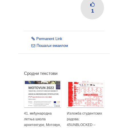
1
Permanent Link
Пошаљи емаилом
Сродни текстови
41. међународна
Изложба студентских
летња школа
радова:
архитектуре, Мотовун,
45UNBLOCKED –