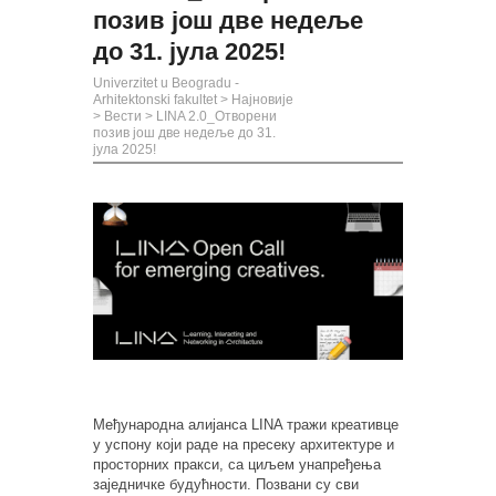
позив још две недеље
до 31. јула 2025!
Univerzitet u Beogradu -
Arhitektonski fakultet
>
Најновије
>
Вести
>
LINA 2.0_Отворени
позив још две недеље до 31.
јула 2025!
Међународна алијанса LINA тражи креативце
у успону који раде на пресеку архитектуре и
просторних пракси, са циљем унапређења
заједничке будућности. Позвани су сви