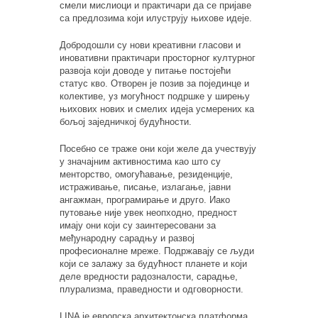
смели мислиоци и практичари да се пријаве
са предлозима који илуструју њихове идеје.
Добродошли су нови креативни гласови и
иновативни практичари просторног културног
развоја који доводе у питање постојећи
статус кво. Отворен је позив за појединце и
колективе, уз могућност подршке у ширењу
њихових нових и смелих идеја усмерених ка
бољој заједничкој будућности.
Посебно се траже они који желе да учествују
у значајним активностима као што су
менторство, омогућавање, резиденције,
истраживање, писање, излагање, јавни
ангажман, програмирање и друго. Иако
путовање није увек неопходно, предност
имају они који су заинтересовани за
међународну сарадњу и развој
професионалне мреже. Подржавају се људи
који се залажу за будућност планете и који
деле вредности радозналости, сарадње,
плурализма, праведности и одговорности.
LINA је европска архитектонска платформа