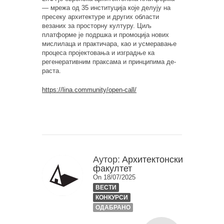
— мрежа од 35 институција које делују на
пресеку архитектуре и других области
везаних за просторну културу. Циљ
платформе је подршка и промоција нових
мислилаца и практичара, као и усмеравање
процеса пројектовања и изградње ка
регенеративним праксама и принципима де-
раста.
https://lina.community/open-call/
Аутор:
Архитектонски
факултет
On 18/07/2025
ВЕСТИ
КОНКУРСИ
ОДАБРАНО