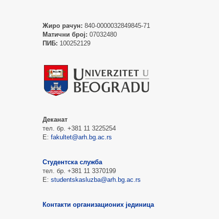
Жиро рачун:
840-0000032849845-71
Матични број:
07032480
ПИБ:
100252129
Деканат
тел. бр. +381 11 3225254
Е:
fakultet@arh.bg.ac.rs
Студентска служба
тел. бр. +381 11 3370199
Е:
studentskasluzba@arh.bg.ac.rs
Контакти организационих јединица