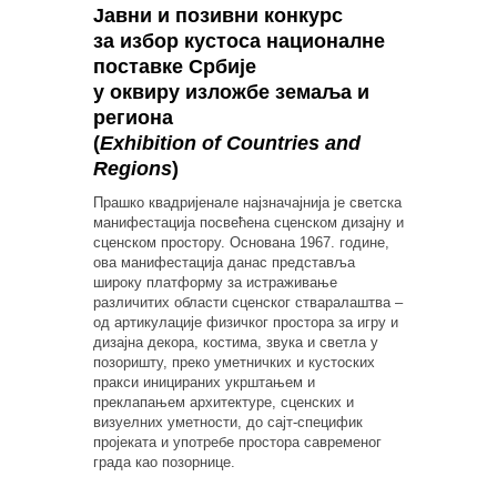
Јавни и позивни конкурс
за избор кустоса националне
поставке Србије
у оквиру изложбе земаља и
региона
(
Exhibition of Countries and
Regions
)
Прашко квадријенале најзначајнија је светска
манифестација посвећена сценском дизајну и
сценском простору. Основана 1967. године,
ова манифестација данас представља
широку платформу за истраживање
различитих области сценског стваралаштва –
од артикулације физичког простора за игру и
дизајна декора, костима, звука и светла у
позоришту, преко уметничких и кустоских
пракси иницираних укрштањем и
преклапањем архитектуре, сценских и
визуелних уметности, до сајт-специфик
пројеката и употребе простора савременог
града као позорнице.