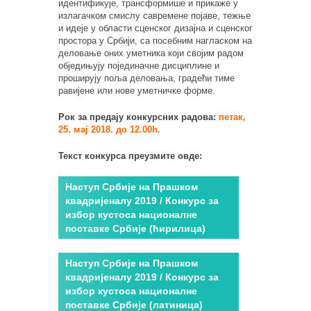
идентификује, трансформише и прикаже у
излагачком смислу савремене појаве, тежње
и идеје у области сценског дизајна и сценског
простора у Србији, са посебним нагласком на
деловање оних уметника који својим радом
обједињују појединачне дисциплине и
проширују поља деловања, градећи тиме
равијене или нове уметничке форме.
Рок за предају конкурсних радова:
петак,
25. мај 2018. до 12.00h.
Текст конкурса преузмите овде:
Наступ Србије на Прашком
квадријеналу 2019 / Конкурс за
избор кустоса националне
поставке Србије (ћирилица)
Наступ Србије на Прашком
квадријеналу 2019 / Конкурс за
избор кустоса националне
поставке Србије (латиница)