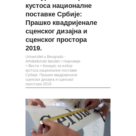
кустоса националне
поставке Србије:
Прашко квадријенале
сценског дизајна и
сценског простора
2019.
Univerzitet u Beogradu -
Arhitektonski fakultet
>
Најновије
>
Вести
>
Конкурс за избор
кустоса националне поставке
Србије: Прашко квадријенале
сценског дизајна и сценског
простора 2019.