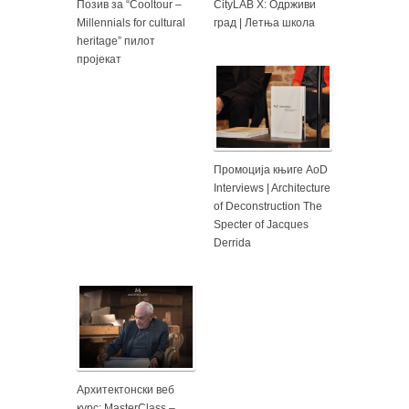
Позив за “Cooltour –
CityLAB X: Одрживи
Millennials for cultural
град | Летња школа
heritage” пилот
пројекат
Промоција књиге AoD
Interviews | Architecture
of Deconstruction The
Specter of Jacques
Derrida
Архитектонски веб
курс: MasterClass –