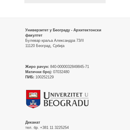
Универзитет у Београду - Архитектонски
факултет
Булевар краља Александра 73/II
11120 Београд, Србија
Жиро рачун:
840-0000032849845-71
Матични број:
07032480
ПИБ:
100252129
Деканат
тел. бр. +381 11 3225254