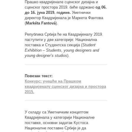
Прашко квадријеналe сценског дизајна и
сценског простора 2019. биће одржано
од 06.
до 16. јуна 2019. године.
Уметнички
директор Квадријенала је Маркета Фантова
(
Markéta Fantová
).
Република Србија ће на Квадријеналу 2019.
nаступити у две категорије: Национална
поставка и Студентска секција (
Student
Exhibition – Students, young designers and
young designer’s studios
).
Повезан текст:
Конкурс: учешће на Прашком
квадријеналу сценског дизајна и простора
2015.
У складу са Уметничким концептом
Квадријенала у категорији Националне
поставке, основни задатак Кустоса
Националне поставке Србије је да