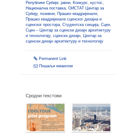
Републике Србије
,
јавни
,
Конкурс
,
кустос
,
Национална поставка
,
ОИСТАТ Центар за
Србију
,
позивни
,
Прашко квадријенале
,
Прашко квадријенале сценског дизајна и
сценског простора
,
Студентска секција
,
Сцен
,
Сцен – Центар за сценски дизајн архитектуру
и технологију
,
сценски дизајн
,
Центар за
сценски дизајн архитектуру и технологију
Permanent Link
Пошаљи емаилом
Сродни текстови