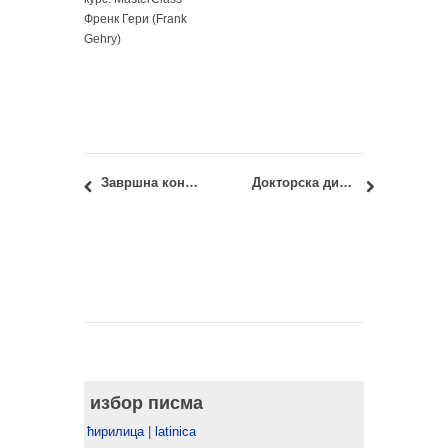
Френк Гери (Frank
Gehry)
Завршна конференција пројекта EmBuild: Енергетски ефикасне зграде – Планирајте. Инвестирајте. Реновирајте!
Докторска дисертација и извештај Комисије: кандидат Милош Манески, дипл. грађ. инж.
избор писма
ћирилица
|
latinica