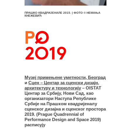
ПРАШКО КВАДРИЈЕНАЛЕ 2015. | ФОТО © НЕМАЊА
КНЕЖЕВИЋ
Музеј примењене уметности, Београд
и
Сцен – Центар за сценски дизајн,
архитектуру и технологију
– OISTAT
Центар за Србију, Нови Сад, као
организатори Наступа Републике
Србије на Прашком квадријеналу
сценског дизајна и сценског простора
2019. (Prague Quadrennial of
Performance Design and Space 2019)
расписују