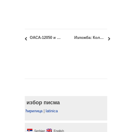
ОАСА-12050 и ИАСА-12050 Архитектонске конструкције 2: увид у радове првог колоквијума
Изложба: Колажирање барокног Београда – арх. Тихомир Дичић
избор писма
ћирилица
|
latinica
Serbian
English