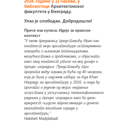
2018. године у 11 часова, у
библиотеци
Архитектонског
факултета у Београду.
Улаз је слободан. Добродошли!
Приче иза кулиса: Идеје за ирански
контекст
“У овом предавању представићу Иран као
контекст моје архитектуре истовремено
говорећи о његовим потенцијалима,
могућностима и проблемима, и објаснити
како овај контекст утиче на мој дизајн и
процес изградње. Представићу три
пројекта међу којима је Кућа од 40 чворова,
која је била у најужем избору за Aga Khan
Награду за архитектуру у 2016, а онда ћу
причати о једном од мојих недавних
искустава у укључивању неквалификованих
радника у процес изградње како би дали
вредност људске апроксимације и донели
квалитете вештине израде у
архитектури.”
Habibeh Madjdabadi