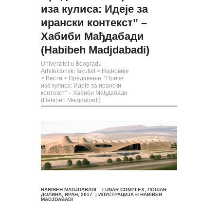
иза кулиса: Идеје за
ирански контекст” –
Хабиби Мађдабади
(Habibeh Madjdabadi)
Univerzitet u Beogradu -
Arhitektonski fakultet
>
Најновије
>
Вести
>
Предавање: “Приче
иза кулиса: Идеје за ирански
контекст” – Хабиби Мађдабади
(Habibeh Madjdabadi)
HABIBEH MADJDABADI –
LUNAR COMPLEX
, ЛОШАН
ДОЛИНА, ИРАН, 2017. | ИЛУСТРАЦИЈА © HABIBEH
MADJDABADI