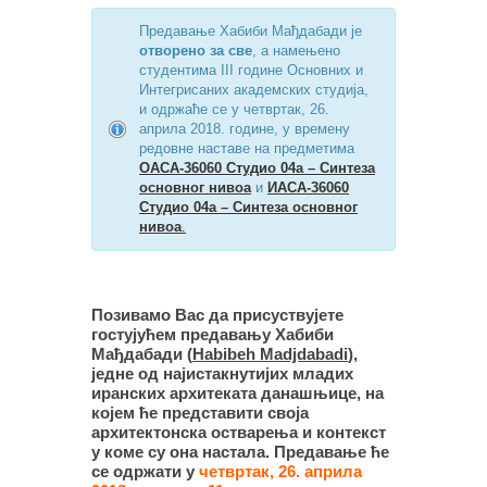
Предавање Хабиби Мађдабади је
отворено за све
, а намењено
студентима III године Основних и
Интегрисаних академских студија,
и одржаће се у четвртак, 26.
априла 2018. године, у времену
редовне наставе на предметима
ОАСА-36060 Студио 04а – Синтеза
основног нивоа
и
ИАСА-36060
Студио 04а – Синтеза основног
нивоа
.
Позивамо Вас да присуствујете
гостујућем предавању Хабиби
Мађдабади (
Habibeh Madjdabadi
),
једне од најистакнутијих младих
иранских архитеката данашњице, на
којем ће представити своја
архитектонска остварења и контекст
у коме су она настала. Предавање ће
се одржати у
четвртак, 26. априла