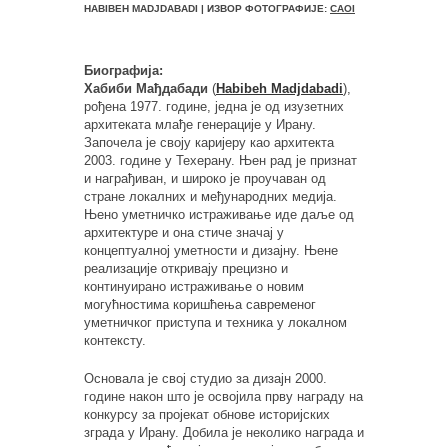
HABIBEH MADJDABADI | ИЗВОР ФОТОГРАФИЈЕ:
CAOI
Биографија:
Хабиби Мађдабади
(
Habibeh Madjdabadi
),
рођена 1977. године, једна је од изузетних
архитеката млађе генерације у Ирану.
Започела је своју каријеру као архитекта
2003. године у Техерану. Њен рад је признат
и награђиван, и широко је проучаван од
стране локалних и међународних медија.
Њено уметничко истраживање иде даље од
архитектуре и она стиче значај у
концептуалној уметности и дизајну. Њене
реализације откривају прецизно и
континуирано истраживање о новим
могућностима коришћења савременог
уметничког приступа и техника у локалном
контексту.
Основала је свој студио за дизајн 2000.
године након што је освојила прву награду на
конкурсу за пројекат обнове историјских
зграда у Ирану. Добила је неколико награда и