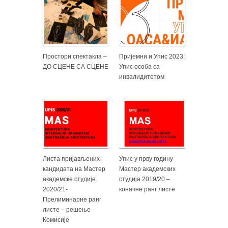
Простори спектакла –
Пријемни и Упис 2023:
ДО СЦЕНЕ СА СЦЕНЕ
Упис особа са
инвалидитетом
Листа пријављених
Упис у прву годину
кандидата на Мастер
Мастер академских
академске студије
студија 2019/20 –
2020/21-
коначне ранг листе
Прелиминарне ранг
листе – решење
Комисије