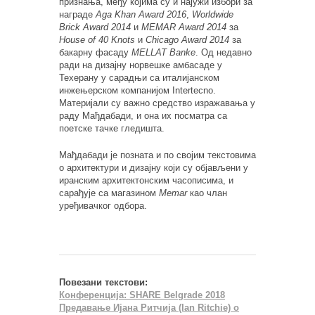
признања, међу којима су и најужи избори за
награде
Aga Khan Award 2016
,
Worldwide
Brick Award 2014
и
MEMAR Award 2014
за
House of 40 Knots
и
Chicago Award 2014
за
бакарну фасаду
MELLAT Banke
. Од недавно
ради на дизајну норвешке амбасаде у
Техерану у сарадњи са италијанском
инжењерском компанијом Intertecno.
Материјали су важно средство изражавања у
раду Мађдабади, и она их посматра са
поетске тачке гледишта.
Мађдабади је позната и по својим текстовима
о архитектури и дизајну који су објављени у
иранским архитектонским часописима, и
сарађује са магазином
Memar
као члан
уређивачког одбора.
Повезани текстови:
Конференција: SHARE Belgrade 2018
Предавање Ијана Ритчија (Ian Ritchie) о