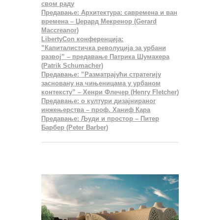
свом раду
Предавање: Архитектура: савремена и ван
времена – Џерард Мекренор (Gerard
Maccreanor)
LibertyCon конференција:
”Капиталистичка револуција за урбани
развој” – предавање Патрика Шумахера
(Patrik Schumacher)
Предавање: ”Разматрајући стратегију
засновану на чињеницама у урбаном
контексту” – Хенри Флечер (Henry Fletcher)
Предавање: о култури дизајнираног
инжењерства – проф. Ханиф Кара
Предавање: Људи и простор – Питер
Барбер (Peter Barber)