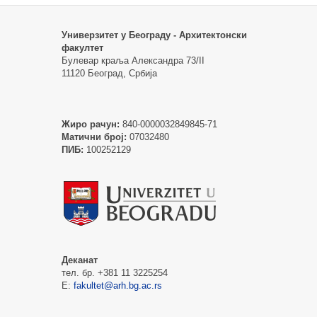
Универзитет у Београду - Архитектонски
факултет
Булевар краља Александра 73/II
11120 Београд, Србија
Жиро рачун:
840-0000032849845-71
Матични број:
07032480
ПИБ:
100252129
Деканат
тел. бр. +381 11 3225254
Е:
fakultet@arh.bg.ac.rs