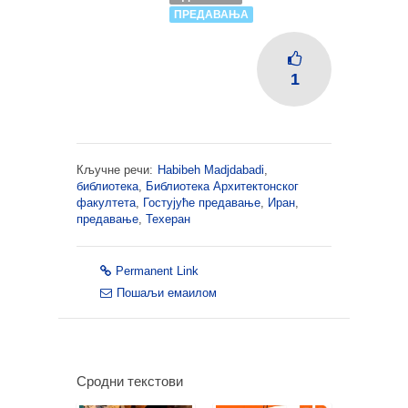
ПРЕДАВАЊА
1
Кључне речи:
Habibeh Madjdabadi
,
библиотека
,
Библиотека Архитектонског
факултета
,
Гостујуће предавање
,
Иран
,
предавање
,
Техеран
Permanent Link
Пошаљи емаилом
Сродни текстови