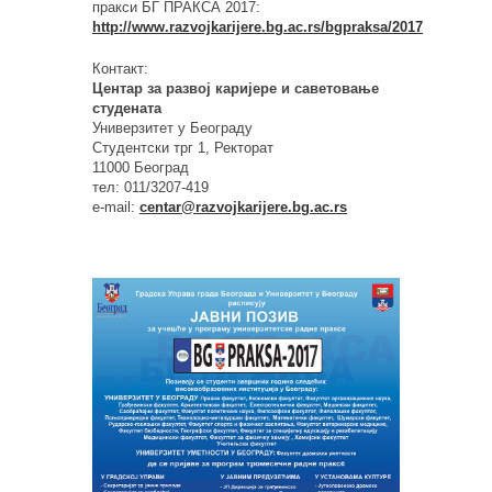
пракси БГ ПРАКСА 2017:
http://www.razvojkarijere.bg.ac.rs/bgpraksa/2017
Контакт:
Центар за развој каријере и саветовање
студената
Универзитет у Београду
Студентски трг 1, Ректорат
11000 Београд
тел: 011/3207-419
e-mail:
centar@razvojkarijere.bg.ac.rs