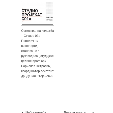
Семестрална изложба
– Студио 01а –
Породично/
вишепород.
становање /
руководилац студијске
целине проф.арх.
Борислав Петровић,
координатор асистент
др. Душан Стојановић
Веб изложба: ОАСА-23060 – Студио 01А – Породично становање 2016/17
Девети шангајски сајам образовања