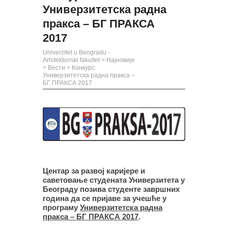
Универзитетска радна
пракса – БГ ПРАКСА
2017
Univerzitet u Beogradu -
Arhitektonski fakultet
>
Најновије
>
Вести
>
Конкурс:
Универзитетска радна пракса –
БГ ПРАКСА 2017
Центар за развој каријере и
саветовање студената Универзитета у
Београду позива студенте завршних
година да се пријаве за учешће у
програму
Универзитетска радна
пракса – БГ ПРАКСА 2017
.