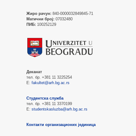
Жиро рачун:
840-0000032849845-71
Матични број:
07032480
ПИБ:
100252129
Деканат
тел. бр. +381 11 3225254
Е:
fakultet@arh.bg.ac.rs
Студентска служба
тел. бр. +381 11 3370199
Е:
studentskasluzba@arh.bg.ac.rs
Контакти организационих јединица