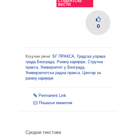
СТУДЕНТСКЕ
ВЕСТИ
0
Кључне речи:
БГ ПРАКСА
,
Градска управа
града Београда
,
Развој каријере
,
Стручна
пракса
,
Универзитет у Београду
,
Универзитетска радна пракса
,
Центар за
развој каријере
Permanent Link
Пошаљи емаилом
Сродни текстови