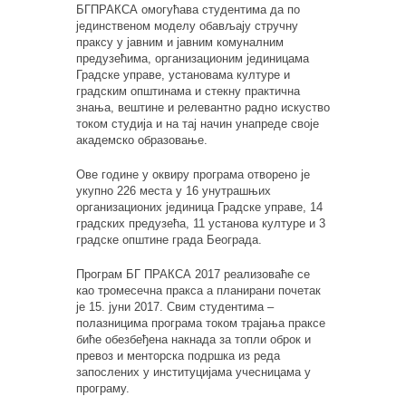
БГПРАКСА омогућава студентима да по
јединственом моделу обављају стручну
праксу у јавним и јавним комуналним
предузећима, организационим јединицама
Градске управе, установама културе и
градским општинама и стекну практична
знања, вештине и релевантно радно искуство
током студија и на тај начин унапреде своје
академско образовање.
Ове године у оквиру програма отворено је
укупно 226 места у 16 унутрашњих
организационих јединица Градске управе, 14
градских предузећа, 11 установа културе и 3
градске општине града Београда.
Програм БГ ПРАКСА 2017 реализоваће се
као тромесечна пракса а планирани почетак
је 15. јуни 2017. Свим студентима –
полазницима програма током трајања праксе
биће обезбеђена накнада за топли оброк и
превоз и менторска подршка из реда
запослених у институцијама учесницама у
програму.