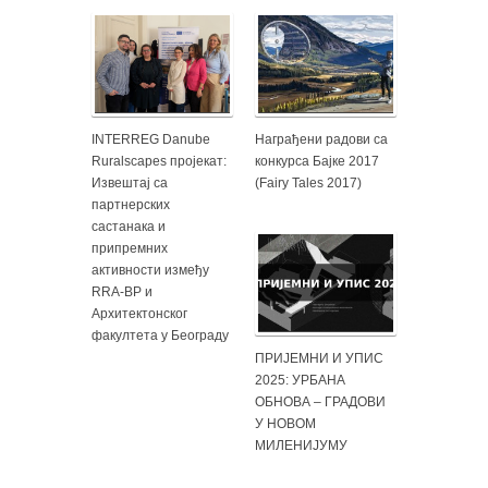
INTERREG Danube
Награђени радови са
Ruralscapes пројекат:
конкурса Бајке 2017
Извештај са
(Fairy Tales 2017)
партнерских
састанака и
припремних
активности између
RRA-BP и
Архитектонског
факултета у Београду
ПРИЈЕМНИ И УПИС
2025: УРБАНА
ОБНОВА – ГРАДОВИ
У НОВОМ
МИЛЕНИЈУМУ