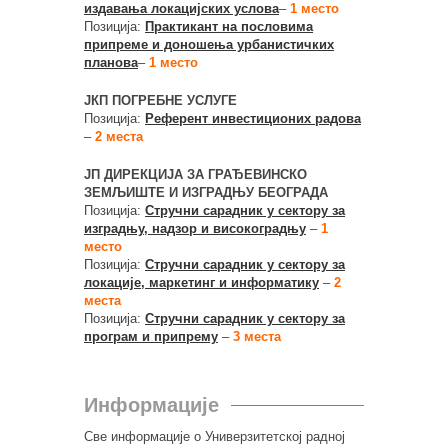
издавања локацијских услова
–
1 место
Позиција:
Практикант на пословима
припреме и доношења урбанистичких
планова
–
1 место
ЈКП ПОГРЕБНЕ УСЛУГЕ
Позиција:
Референт инвестиционих радова
–
2 места
ЈП ДИРЕКЦИЈА ЗА ГРАЂЕВИНСКО
ЗЕМЉИШТЕ И ИЗГРАДЊУ БЕОГРАДА
Позиција:
Стручни сарадник у сектору за
изградњу, надзор и високоградњу
–
1
место
Позиција:
Стручни сарадник у сектору за
локације, маркетинг и информатику
–
2
места
Позиција:
Стручни сарадник у сектору за
програм и припрему
–
3 места
Информације
Све информације о Универзитетској радној