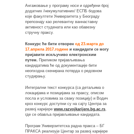
Ангажовање у програму носи и одређени број
додатних /некумулативних/ ЕСПБ бодова
које факултети Универзитета у Београду
препознају као релевантну ваннаставну
активност студената или као обавезну
стручну праксу.
Конкурс ће бити отворен
од 23.марта до
17.априла 2017.године
и кандидати се могу
пријавити искључиво електронским
путем.
Приликом пријављивања
кандидатима ће од документације бити
неопходна скенирана потврда о редовном
студирању.
Интегрални текст конкурса (са детаљима о
локацијама и позицијама за праксу, описом
посла и условима за сваку позицију) и Водич
кроз конкурс доступни су на сајту Центра за
развој каријере
www.razvojkarijere.bg.ac.rs
,
где се обавља пријављивање кандидата.
Програм Универзитетска радна пракса – БГ
ПРАКСА реализује Центар за развој каријере