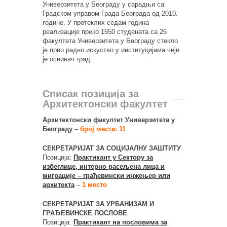
Универзитета у Београду у сарадњи са
Градском управом Града Београда од 2010.
године. У протеклих седам година
реализације преко 1650 студената са 26
факултета Универзитета у Београду стекло
је прво радно искуство у институцијама чији
је оснивач град.
Списак позиција за
Архитектонски факултет
Архитектонски факултет Универзитета у
Београду
–
број места: 11
СEКРЕТАРИЈАТ ЗА СОЦИЈАЛНУ ЗАШТИТУ
Позиција:
Практикант у Сектору за
избеглице, интерно расељена лица и
миграције – грађевински инжењер или
архитекта
–
1 место
СЕКРЕТАРИЈАТ ЗА УРБАНИЗАМ И
ГРАЂЕВИНСКЕ ПОСЛОВЕ
Позиција:
Практикант на пословима за