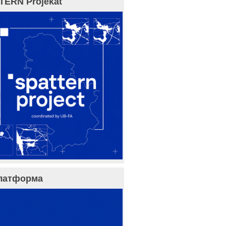
TERN Projekat
латформа