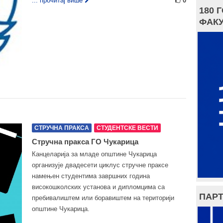
... прочитај више
0
180 
ФАКУ
СТРУЧНА ПРАКСА
СТУДЕНТСКЕ ВЕСТИ
Стручна пракса ГO Чукарица
Канцеларија за младе општине Чукарица
организује двадесети циклус стручне праксе
намењен студентима завршних година
високошколских установа и дипломцима са
ПАРТ
пребивалиштем или боравиштем на територији
општине Чукарица.