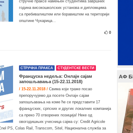
стручне праксе намењен студентима завршних
година високошколских установа и дипломцима
са пребивалиштем или боравиштем на територији
општине Чукарица...
0
СТРУЧНА ПРАКСА
СТУДЕНТСКЕ ВЕСТИ
Француска недеља: Онлајн сајам
АФ 
запошљавања (15-22.11.2018)
/ 15-22.11.2018 /
Свима који траже посао
препоручујемо да посете Онлајн сајам
запошљавања на коме ће се представити 17
француских, српских и других локалних компанија
са преко 70 отворених позиција! Неке од
овогодишњих учесница сајма су: Credit Agricole
 Enel PS, Colas Rail, Transcom, Sitel, Национална служба за