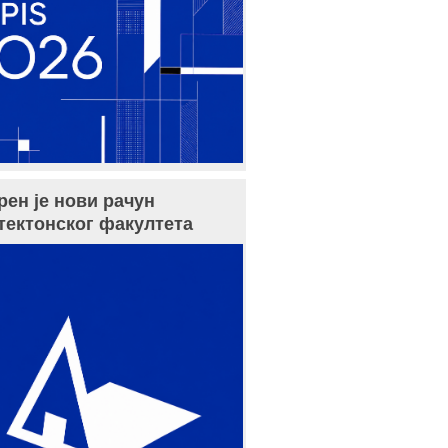
рен је нови рачун
тектонског факултета