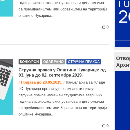
година високошколских установа и дипломцима
са пребивалиштем или боравиштем на територији
општине Чукарица...
0
Отво
КОНКУРСИ
ОДАБРАНО
СТРУЧНА ПРАКСА
Архи
Стручна пракса у Општини Чукарица: од
03. јуна до 02. септембра 2019.
/ Пријава до 28.05.2019. /
Канцеларија за младе
ГО Чукарица организује осамнаести циклус
стручне праксе намењен студентима завршних
година високошколских установа и дипломцима
са пребивалиштем или боравиштем на територији
општине Чукарица...
0