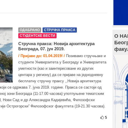
ОДАБРАНО
СТРУЧНА ПРАКСА
О НА
СТУДЕНТСКЕ ВЕСТИ
Беог
Стручна пракса: Новија архитектура
Београда, 07. јун 2019.
факу
/ Пријаве до: 01.04.2019! /
Позивамо стручњаке и
студенте Универзитета у Београду и Универзитета
уметности (као и заинтересоване из других
центара у региону) да се пријаве на једнодневну
бесплатну стручну праксу ,,Новија архитектура
 који се одржава 7. јуна 2019. године. Пракса се састоји од
ној зони Београда (11-17.00 часова) употпуњене тематским
, Нови Сад и др Александра Кадијевића, Филозофски
ије Острогорски” Филозофског факултета (19-21.30 часова).
5