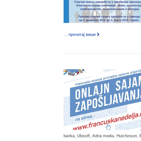
... прочитај више
banka, Ubisoft, Adria media, Hutchinson,