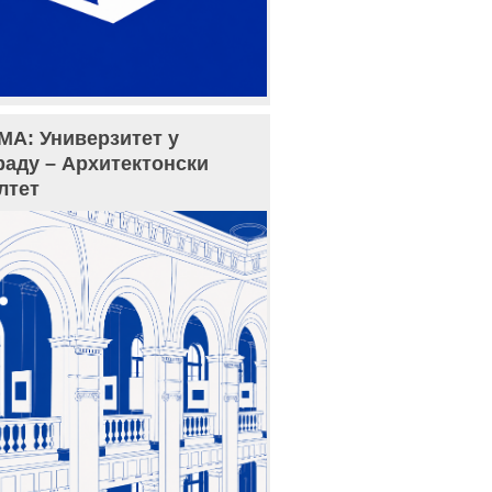
МА: Универзитет у
раду – Архитектонски
лтет