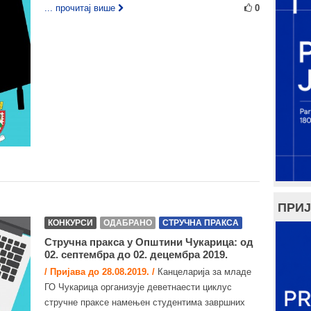
... прочитај више
0
ПРИЈ
КОНКУРСИ
ОДАБРАНО
СТРУЧНА ПРАКСА
Стручна пракса у Општини Чукарица: од
02. септембра до 02. децембра 2019.
/ Пријава до 28.08.2019. /
Канцеларија за младе
ГО Чукарица организује деветнаести циклус
стручне праксе намењен студентима завршних