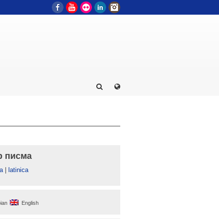
Facebook
YouTube
Flickr
LinkedIn
Instagram
р писма
а
|
latinica
ian
English