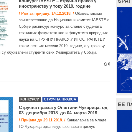
SPAT
Конкурс: IAESTE – стручна пракса у
иностранству у току 2019. године
/ Рок за пријаву: 14.12.2018. /
Обавештавамо
заинтересоване да Национални комитет IAESTE-а
Србије расписује конкурс за слање студената
техничких факултета као и факултета природних
наука на СТРУЧНУ ПРАКСУ У ИНОСТРАНСТВУ
током летњих месеци 2019. године, а у трајању
 су обухваћени студенти свих Универзитета у Србији.
0
КОНКУРСИ
СТРУЧНА ПРАКСА
ЕЕ П
Стручна пракса у Општини Чукарица: од
03. децембра 2018. до 04. марта 2019.
/ Пријава до 29.11.2018. /
Канцеларија за младе
ГО Чукарица организује шеснаести циклус