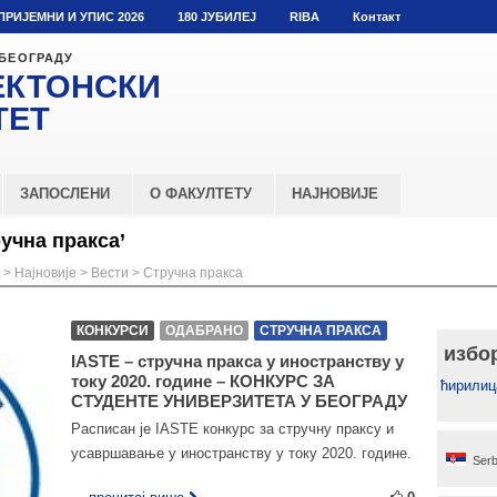
ПРИЈЕМНИ И УПИС 2026
180 ЈУБИЛЕЈ
RIBA
Контакт
 БЕОГРАДУ
ЕКТОНСКИ
ТЕТ
ЗАПОСЛЕНИ
О ФАКУЛТЕТУ
НАЈНОВИЈЕ
учна пракса’
>
Најновије
>
Вести
>
Стручна пракса
КОНКУРСИ
ОДАБРАНО
СТРУЧНА ПРАКСА
избо
IASTE – стручна пракса у иностранству у
току 2020. године – КОНКУРС ЗА
ћирилиц
СТУДЕНТЕ УНИВЕРЗИТЕТА У БЕОГРАДУ
Расписан је IASTE конкурс за стручну праксу и
усавршавање у иностранству у току 2020. године.
Serb