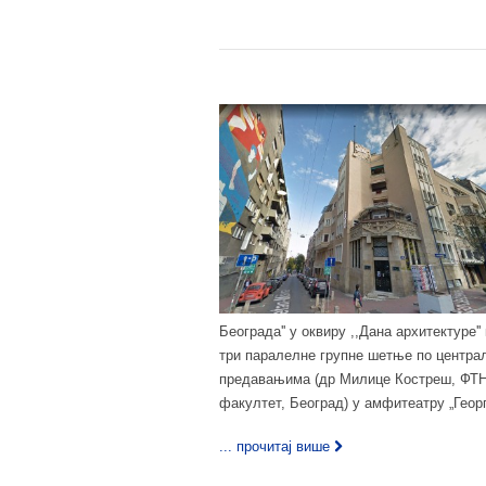
Београда'' у оквиру ,,Дана архитектуре''
три паралелне групне шетње по централ
предавањима (др Милице Костреш, ФТН
факултет, Београд) у амфитеатру „Георг
... прочитај више