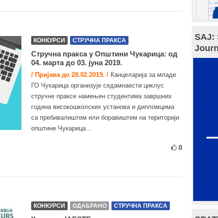
SAJ: 
КОНКУРСИ
СТРУЧНА ПРАКСА
Journ
Стручна пракса у Општини Чукарица: од
04. марта до 03. јуна 2019.
/ Пријава до 28.02.2019. /
Канцеларија за младе
ГО Чукарица организује седамнаести циклус
стручне праксе намењен студентима завршних
година високошколских установа и дипломцима
са пребивалиштем или боравиштем на територији
општине Чукарица...
0
КОНКУРСИ
ОДАБРАНО
СТРУЧНА ПРАКСА