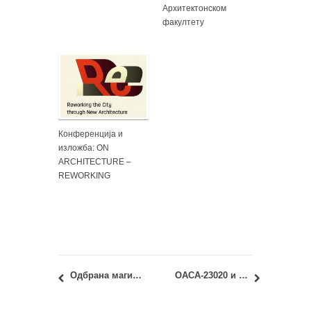
Архитектонском
факултету
Конференција и
изложба: ON
ARCHITECTURE –
REWORKING
Одбрана магистарскe тезe: Зоран Абадић, дипл.инж.арх.
ОАСА-23020 и ИАСА-23020 – Историја архитектуре – Обликовање простора и стила: Промена термина предавања