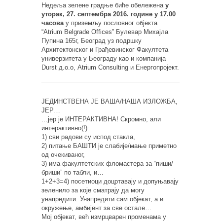
Недеља зелене градње биће обележена
у
уторак, 27. септембра 2016. године у 17.00
часова
у приземљу пословног објекта
“Atrium Belgrade Offices” Булевар Михајла
Пупина 165г, Београд уз подршку
Архитектонског и Грађевинског Факултета
универзитета у Београду као и компанија
Durst д.о.о, Atrium Consulting и Енергопројект.
ЈЕДИНСТВЕНА ЈЕ ВАША/НАША ИЗЛОЖБА,
ЈЕР…
…јер је ИНТЕРАКТИВНА! Скромно, али
интерактивно(!):
1) сви радови су испод стакла,
2) питање БАШТИ је слабије/мање приметно
од очекиваног,
3) има факултетских фломастера за “пиши/
бриши” по табли, и…
1+2+3=4) посетиоци доцртавају и допуњавају
зеленило за које сматрају да могу
унапредити. Унапредити сам објекат, а и
окружење, амбијент за све остале…
Мој објекат, већ измрцварен променама у