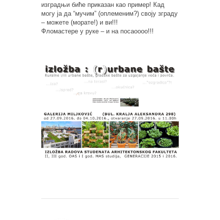
изградњи биће приказан као пример! Кад
могу ја да “мучим” (оплеменим?) своју зграду
– можете (морате!) и ви!!!
Фломастере у руке – и на посаоооо!!!