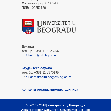
Матични број:
07032480
ПИБ:
100252129
Деканат
тел. бр. +381 11 3225254
Е:
fakultet@arh.bg.ac.rs
Студентска служба
тел. бр. +381 11 3370199
Е:
studentskasluzba@arh.bg.ac.rs
Контакти организационих јединица
© [2013 - 2018]
Универзитет у Београду -
Архитектонски Факултет
| University of Belgrade