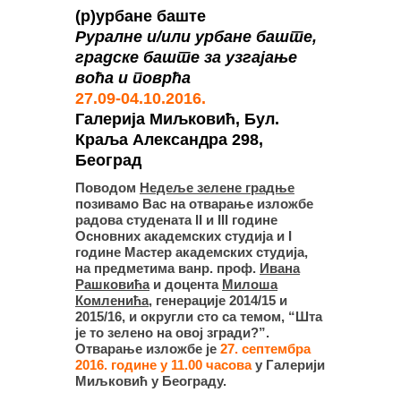
(р)урбане баште
Руралне и/или урбане баште,
градске баште за узгајање
воћа и поврћа
27.09-04.10.2016.
Галерија Миљковић, Бул.
Краља Александра 298,
Београд
Поводом
Недеље зелене градње
позивамо Вас на отварање изложбе
радова студената II и III године
Основних академских студија и I
године Мастер академских студија,
на предметима ванр. проф.
Ивана
Рашковића
и доцента
Милоша
Комленића
, генерације 2014/15 и
2015/16, и округли сто са темом, “Шта
је то зелено на овој згради?”.
Отварање изложбе је
27. септембра
2016. године у 11.00 часова
у Галерији
Миљковић у Београду.