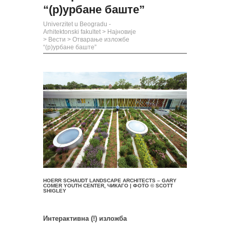
“(р)урбане баште”
Univerzitet u Beogradu -
Arhitektonski fakultet
>
Најновије
>
Вести
>
Отварање изложбе
“(р)урбане баште”
HOERR SCHAUDT LANDSCAPE ARCHITECTS – GARY
COMER YOUTH CENTER, ЧИКАГО | ФОТО © SCOTT
SHIGLEY
Интерактивна (!) изложба