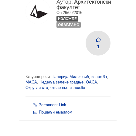
Аутор:
Архитектонски
факултет
On 26/09/2016
ИЗЛОЖБЕ
ОДАБРАНО
1
Кључне речи:
Галерија Миљковић
,
изложба
,
МАСА
,
Недеља зелене градње
,
ОАСА
,
Округли сто
,
отварање изложбе
Permanent Link
Пошаљи емаилом