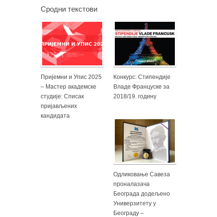
Сродни текстови
Пријемни и Упис 2025
Конкурс: Стипендије
– Мастер академске
Владе Француске за
студије: Списак
2018/19. годину
пријављених
кандидата
Одликовање Савеза
проналазача
Београда додељено
Универзитету у
Београду –