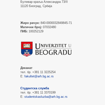
Булевар краља Александра 73/II
11120 Београд, Србија
Жиро рачун:
840-0000032849845-71
Матични број:
07032480
ПИБ:
100252129
Деканат
тел. бр. +381 11 3225254
Е:
fakultet@arh.bg.ac.rs
Студентска служба
тел. бр. +381 11 3370199
Е:
studentskasluzba@arh.bg.ac.rs