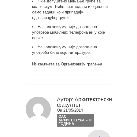
Није допуштено мењање групе за
колоквијум. Биће прегледани и оцењени
само задаци који припадају
одговарајућој групи.
На колоквијуму није дозвољена
употреба мобилних телефона ни у које
сврхе.
На колоквијуму није дозвољена
употреба било које литературе.
Из кабинета за Организацију грађења
Аутор:
Архитектонски
факултет
On 21/05/2014
ОАС
АРХИТЕКТУРА – III
ГОДИНА