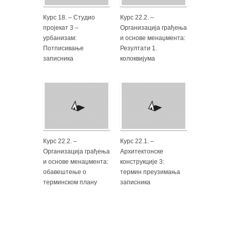
Курс 18. – Студио
Курс 22.2. –
пројекат 3 –
Организација грађења
урбанизам:
и основе менаџмента:
Потписивање
Резултати 1.
записника
колоквијума
Курс 22.2. –
Курс 22.1. –
Организација грађења
Архитектонске
и основе менаџмента:
конструкције 3:
обавештење о
термин преузимања
терминском плану
записника