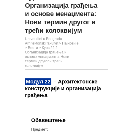
Организација грађења
и основе менаџмента:
Нови термин другог и
трећи колоквијум
Univerzitet u Beogradu -
Arhitektonski fakultet
>
Најновије
>
Вести
>
Курс 22.2. –
Организација грађења и
основе менаџмента: Нови
термин другог и трећи
колоквијум
Модул 22
– Архитектонске
конструкције и организација
грађења
Обавештење
Предмет: