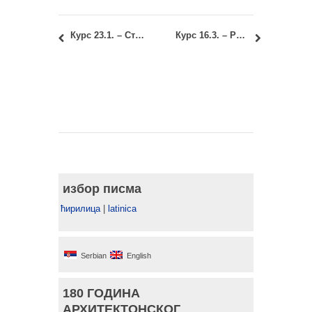
Курс 23.1. – Стручна пракса: Додела упута за праксу
Курс 16.3. – Регулатива: Нови термин другог колоквијума
избор писма
ћирилица
|
latinica
Serbian
English
180 ГОДИНА
АРХИТЕКТОНСКОГ