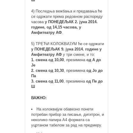
4) Последња вежбања и предавања ће
се одржати према редовном распореду
часова
у ПОНЕДЕЉАК 2. јуна 2014.
године, од 14,15 часова, у
Амфитеатру АФ
.
5) ТРЕЋИ КОЛОКВИЈУМ ће се одржати
у ПОНЕДЕЉАК 9. јуна 2014. године у
Амфитеатру АФ
у три смене, и то:
1. смена од 10,00
, презимена
од А до
Је
2. смена од 10,30
, презимена
од Јо до
Па
3. смена од 11,00
, презимена
од Пе до
Ш
ВАЖНО:
На колоквијум обавезно понети
потребан прибор за писање, дигитрон, и
неколико папира А4 формата са
уцртаном табелом за рад на предмеру.