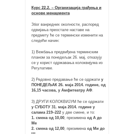
Курс 22.2. – Организација грађења и
основе менаџмента
Због ванредних околности, распоред
одвијања преостале наставе на
предмету ће се термински изменити на
следећи начин:
1) Вежбања предвиђена терминским
планом за понедељак 26. мај, отказују
се у корист одржавања колоквијума из
Регулативе.
2) Редовно предавање ће се одржати
у
ПОНЕДЕЉАК 26. маја 2014. године, од
16,15 часова, у Амфитеатру АФ
.
3) ДРУГИ КОЛОКВИЈУМ ће се одржати
у СУБОТУ 31. маја 2014. године у
салама 219–222
у две смене, и то:
1. смена од 10,00
, презимена
од А до
Ме
2. смена од 12,00
, презимена
од Ми до
Ш