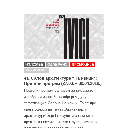
ИЗЛОЖБЕ
ОДАБРАНО
ПРОМОЦИЈЕ
РАДИОНИЦЕ
41. Салон архитектуре “На ивици”:
Пратећи програм (27.03. – 30.04.2019.)
Пратећи програм са низом занимљивих
догађаја и изложби такође је у духу
тематизације Салона На ивици. То се пре
свега односи на темат „Активизам у
архитектури“ који ће окупити различите
архитектонске делатнике (групе, тимове и