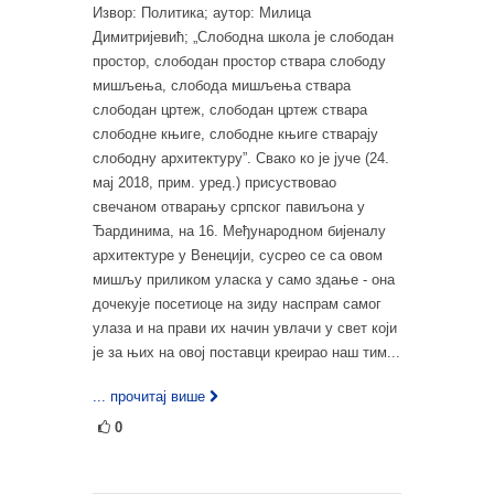
Извор: Политика; аутор: Милица
Димитријевић; „Слободна школа је слободан
простор, слободан простор ствара слободу
мишљења, слобода мишљења ствара
слободан цртеж, слободан цртеж ствара
слободне књиге, слободне књиге стварају
слободну архитектуру”. Свако ко је јуче (24.
мај 2018, прим. уред.) присуствовао
свечаном отварању српског павиљона у
Ђардинима, на 16. Међународном бијеналу
архитектуре у Венецији, сусрео се са овом
мишљу приликом уласка у само здање - она
дочекује посетиоце на зиду наспрам самог
улаза и на прави их начин увлачи у свет који
је за њих на овој поставци креирао наш тим...
... прочитај више
0