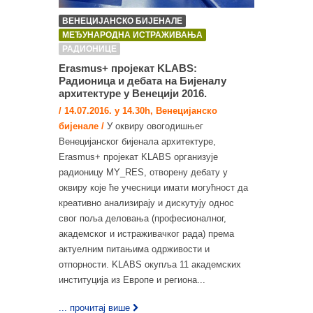
ВЕНЕЦИЈАНСКО БИЈЕНАЛЕ
МЕЂУНАРОДНА ИСТРАЖИВАЊА
РАДИОНИЦЕ
Erasmus+ пројекат KLABS:
Радионица и дебата на Бијеналу
архитектуре у Венецији 2016.
/ 14.07.2016. у 14.30h, Венецијанско
бијенале /
У оквиру овогодишњег
Венецијанског бијенала архитектуре,
Erasmus+ пројекат KLABS организује
радионицу MY_RES, отворену дебату у
оквиру које ће учесници имати могућност да
креативно анализирају и дискутују однос
свог поља деловања (професионалног,
академског и истраживачког рада) према
актуелним питањима одрживости и
отпорности. KLABS окупља 11 академских
институција из Европе и региона...
... прочитај више