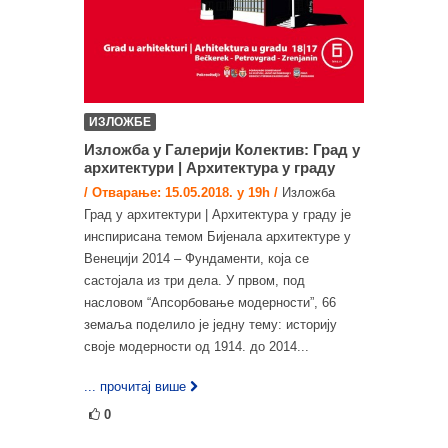
ИЗЛОЖБЕ
Изложба у Галерији Колектив: Град у
архитектури | Архитектура у граду
/ Отварање: 15.05.2018. у 19h /
Изложба
Град у архитектури | Архитектура у граду је
инспирисана темом Бијенала архитектуре у
Венецији 2014 – Фундаменти, која се
састојала из три дела. У првом, под
насловом “Апсорбовање модерности”, 66
земаља поделило је једну тему: историју
своје модерности од 1914. до 2014...
... прочитај више
0