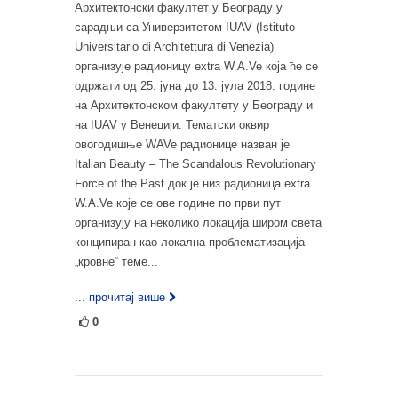
Архитектонски факултет у Београду у
сарадњи са Универзитетом IUAV (Istituto
Universitario di Architettura di Venezia)
организује радионицу extra W.A.Ve која ће се
одржати од 25. јуна до 13. јула 2018. године
на Архитектонском факултету у Београду и
на IUAV у Венецији. Тематски оквир
овогодишње WAVe радионице назван је
Italian Beauty – The Scandalous Revolutionary
Force of the Past док је низ радионица extra
W.A.Ve које се ове године по први пут
организују на неколико локација широм света
конципиран као локална проблематизација
„кровне“ теме...
... прочитај више
0