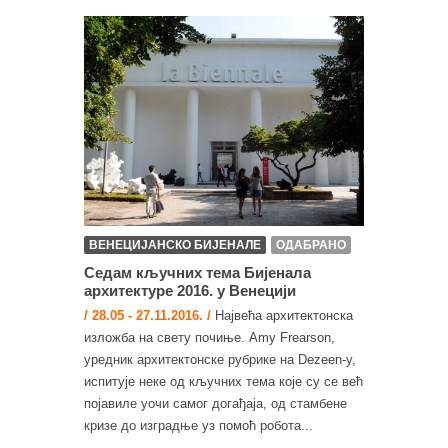
ВЕНЕЦИЈАНСКО БИЈЕНАЛЕ
ОДАБРАНО
Седам кључних тема Бијенала
архитектуре 2016. у Венецији
/ 28.05 - 27.11.2016. /
Највећа архитектонска
изложба на свету почиње. Amy Frearson,
уредник архитектонске рубрике на Dezeen-у,
испитује неке од кључних тема које су се већ
појавиле уочи самог догађаја, од стамбене
кризе до изградње уз помоћ робота...