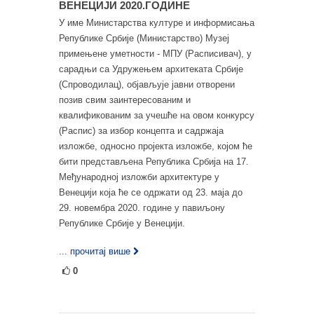
ВЕНЕЦИЈИ 2020.ГОДИНЕ
У име Министарства културе и информисања
Републике Србије (Министарство) Музеј
примењене уметности - МПУ (Расписивач), у
сарадњи са Удружењем архитеката Србије
(Спроводилац), објављује јавни отворени
позив свим заинтересованим и
квалификованим за учешће на овом конкурсу
(Распис) за избор концепта и садржаја
изложбе, односно пројекта изложбе, којом ће
бити представљена Република Србија на 17.
Међународној изложби архитектуре у
Венецији која ће се одржати од 23. маја до
29. новембра 2020. године у павиљону
Републике Србије у Венецији.
... прочитај више
0