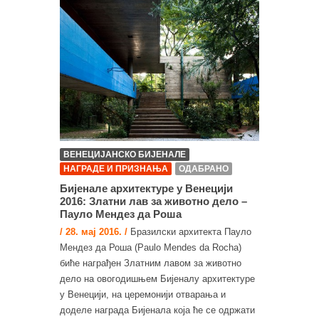
ВЕНЕЦИЈАНСКО БИЈЕНАЛЕ
НАГРАДЕ И ПРИЗНАЊА
ОДАБРАНО
Бијенале архитектуре у Венецији
2016: Златни лав за животно дело –
Пауло Мендез да Роша
/ 28. мај 2016. /
Бразилски архитекта Пауло
Мендез да Роша (Paulo Mendes da Rocha)
биће награђен Златним лавом за животно
дело на овогодишњем Бијеналу архитектуре
у Венецији, на церемонији отварања и
доделе награда Бијенала која ће се одржати