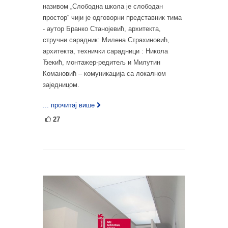
називом „Слободна школа је слободан
простор“ чији је одговорни представник тима
- аутор Бранко Станојевић, архитекта,
стручни сарадник: Милена Страхиновић,
архитекта, технички сарадници : Никола
Ђекић, монтажер-редитељ и Милутин
Комановић – комуникација са локалном
заједницом.
... прочитај више
27