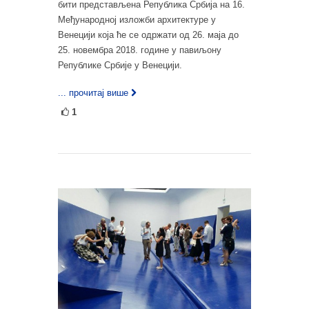
бити представљена Република Србија на 16.
Међународној изложби архитектуре у
Венецији која ће се одржати од 26. маја до
25. новембра 2018. године у павиљону
Републике Србије у Венецији.
... прочитај више
1