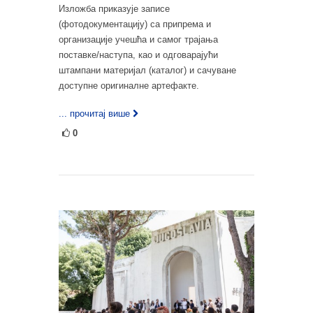
Изложба приказује записе
(фотодокументацију) са припрема и
организације учешћа и самог трајања
поставке/наступа, као и одговарајући
штампани материјал (каталог) и сачуване
доступне оригиналне артефакте.
... прочитај више
0