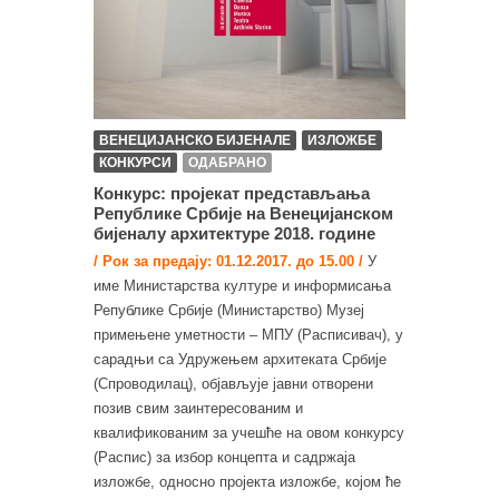
ВЕНЕЦИЈАНСКО БИЈЕНАЛЕ
ИЗЛОЖБЕ
КОНКУРСИ
ОДАБРАНО
Конкурс: пројекат представљања
Републике Србије на Венецијанском
бијеналу архитектуре 2018. године
/ Рок за предају: 01.12.2017. до 15.00 /
У
име Министарства културе и информисања
Републике Србије (Министарство) Музеј
примењене уметности – МПУ (Расписивач), у
сарадњи са Удружењем архитеката Србије
(Спроводилац), објављује јавни отворени
позив свим заинтересованим и
квалификованим за учешће на овом конкурсу
(Распис) за избор концепта и садржаја
изложбе, односно пројекта изложбе, којом ће