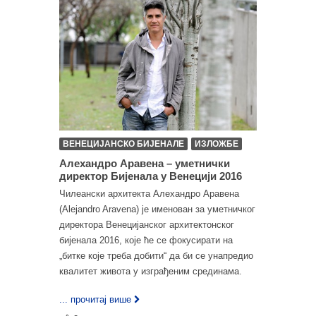
ВЕНЕЦИЈАНСКО БИЈЕНАЛЕ
ИЗЛОЖБЕ
Алехандро Аравена – уметнички
директор Бијенала у Венецији 2016
Чилеански архитекта Алехандро Аравена
(Alejandro Aravena) је именован за уметничког
директора Венецијанског архитектонског
бијенала 2016, које ће се фокусирати на
„битке које треба добити“ да би се унапредио
квалитет живота у изграђеним срединама.
... прочитај више