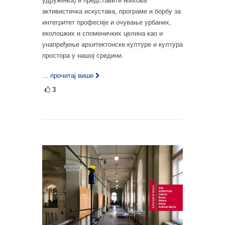
удружења) и представити њихова
активистичка искустава, програме и борбу за
интегритет професије и очување урбаних,
еколошких и споменичких целина као и
унапређење архитектонске културе и култура
простора у нашој средини.
... прочитај више
3