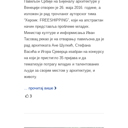
Павиљон Србије на Бијеналу архитектуре у
Венецији отворен је 26. маја 2016. године, а
изложен је рад трочланог ауторског тима
“Хероик: FREESHIPPING”, који на апстрактан
начин представља проблеме младих.
Министар културе и информисања Иван
Тасовац рекао је на отварању павиљона да је
рад архитеката Ане Шулкић, Стефана
Васића и Игора Сјеверца изабран на конкурсу
на који је пристигло 35 пријава и да
тематизује потрагу младих и талентованих
људи за својим местом у архитектури, и
животу.
... прочитај више
3