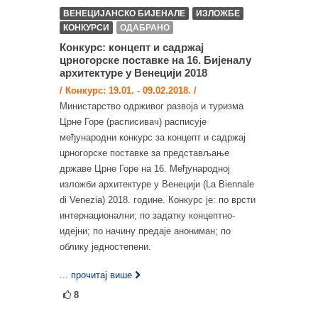
ВЕНЕЦИЈАНСКО БИЈЕНАЛЕ
ИЗЛОЖБЕ
КОНКУРСИ
ОДАБРАНО
Конкурс: концепт и садржај
црногорске поставке на 16. Бијеналу
архитектуре у Венецији 2018
/ Конкурс: 19.01. - 09.02.2018. /
Министарство одрживог развоја и туризма
Црне Горе (расписивач) расписује
међународни конкурс за концепт и садржај
црногорске поставке за представљање
државе Црне Горе на 16. Међународној
изложби архитектуре у Венецији (La Biennale
di Venezia) 2018. године. Конкурс је: по врсти
интернационални; по задатку концептно‐
идејни; по начину предаје анониман; по
облику једностепени.
... прочитај више
8