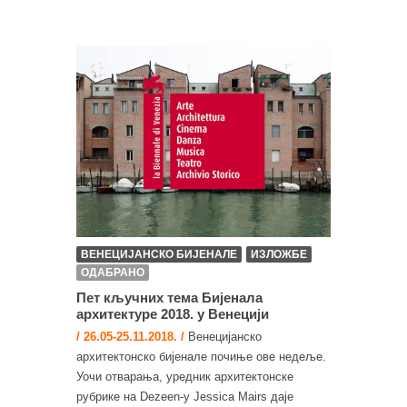
ВЕНЕЦИЈАНСКО БИЈЕНАЛЕ
ИЗЛОЖБЕ
ОДАБРАНО
Пет кључних тема Бијенала
архитектуре 2018. у Венецији
/ 26.05-25.11.2018. /
Венецијанско
архитектонско бијенале почиње ове недеље.
Уочи отварања, уредник архитектонске
рубрике на Dezeen-у Jessica Mairs даје