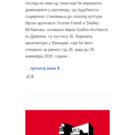
поглед на неке од тема које ће вероватно
доминирати у разговору, од будућности
социјалног становања до cruising културе.
Ирске архитекте Yvonne Farrell и Shelley
McNamara, оснивачи бироа Grafton Architects
из Даблина, су кустоси 16. Бијенала
архитектуре у Венецији, које ће бити
отворено за јавност од 26. маја до 25.
новембра 2018. године...
... прочитај више
0