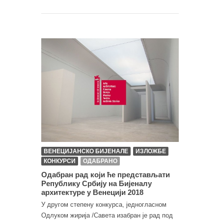
ВЕНЕЦИЈАНСКО БИЈЕНАЛЕ
ИЗЛОЖБЕ
КОНКУРСИ
ОДАБРАНО
Одабран рад који ће представљати
Републику Србију на Бијеналу
архитектуре у Венецији 2018
У другом степену конкурса, једногласном
Одлуком жирија /Савета изабран је рад под