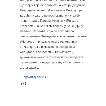
и дизајну које се протеже на четири деценије,
Фондација Беренго (Fondazione Berengo) је
домаћин сажете ретроспективне изложбе
њеног дела у Палати Франкети (Palazzo
Franchetti) на Великом каналу у Венецији, у
Италији. Изложба, која се поклапа са
овогодишњим Венецијанским архитектонским
бијеналем, приказује многе од кључних
слика, цртежа и макета из репертоара
Хадидове, преносећи ингениозност и
динамизам њених архитектонских пројеката
путем разних медија, укључујући и филм и
фотографију.
... прочитај више
3