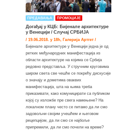
ПРЕДАВАЊА
ПРОМОЦИЈЕ
Догађај у КЦБ: Бијенале архитектуре
у Венецији / Случај СРБИЈА
/ 19.06.2018. у 18h, Галерија Артгет /
Бијенале архитектуре у Венецији једна је од
ретких међународних манифестација из
области архитектуре на којима се Србија
редовно представља. У стручним круговима
широм света све чешће се покрећу дискусије
о значају и дометима оваквих
манифестација, шта на њима треба
приказивати, како комуницирати са публиком
којој су изложбе пре свега намењене? На
локалном плану често се питамо да ли смо
задовољни својим учешћем и његовом
рецепцијом, да ли смо се најбоље
припремили, да ли смо почели на време?