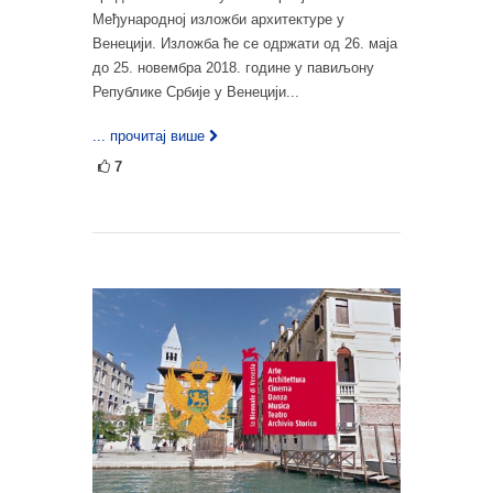
Међународној изложби архитектуре у
Венецији. Изложба ће се одржати од 26. маја
до 25. новембра 2018. године у павиљону
Републике Србије у Венецији...
... прочитај више
7