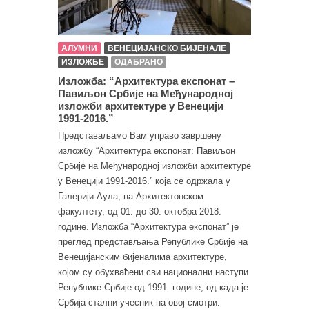
АЛУМНИ
ВЕНЕЦИЈАНСКО БИЈЕНАЛЕ
ИЗЛОЖБЕ
ОДАБРАНО
Изложба: “Архитектура експонат –
Павиљон Србије на Међународној
изложби архитектуре у Венецији
1991-2016.”
Представаљамо Вам управо завршену
изложбу “Архитектура експонат: Павиљон
Србије на Међународној изложби архитектуре
у Венецији 1991-2016.” која се одржала у
Галерији Аула, на Архитектонском
факултету, од 01. до 30. октобра 2018.
године. Изложба “Архитектура експонат” је
преглед представљања Републике Србије на
Венецијанским бијеналима архитектуре,
којом су обухваћени сви национални наступи
Републике Србије од 1991. године, од када је
Србија стални учесник на овој смотри.