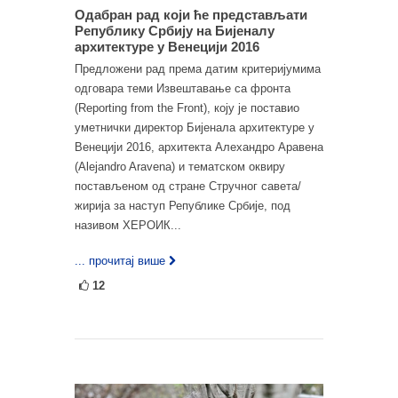
Одабран рад који ће представљати
Републику Србију на Бијеналу
архитектуре у Венецији 2016
Предложени рад према датим критеријумима
одговара теми Извештавање са фронта
(Reporting from the Front), коју је поставио
уметнички директор Бијенала архитектуре у
Венецији 2016, архитекта Алехандро Аравена
(Alejandro Aravena) и тематском оквиру
постављеном од стране Стручног савета/
жирија за наступ Републике Србије, под
називом ХЕРОИК...
... прочитај више
12