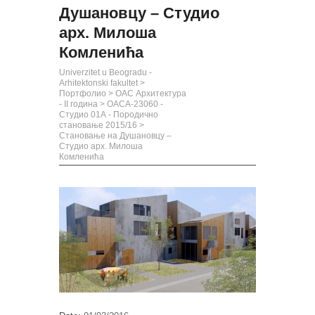
Душановцу – Студио
арх. Милоша
Комленића
Univerzitet u Beogradu -
Arhitektonski fakultet
>
Портфолио
>
ОАС Архитектура
- II година
>
ОАСА-23060 -
Студио 01А - Породично
становање 2015/16
>
Становање на Душановцу –
Студио арх. Милоша
Комленића