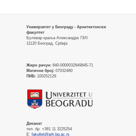
Универзитет у Београду - Архитектонски
факултет
Булевар краља Александра 73/II
11120 Београд, Србија
Жиро рачун:
840-0000032849845-71
Матични број:
07032480
ПИБ:
100252129
Деканат
тел. бр. +381 11 3225254
Е:
fakultet@arh.bg.ac.rs