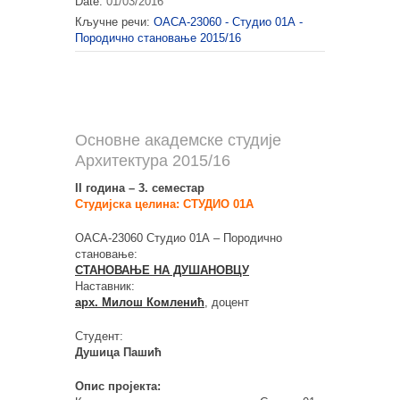
Date:
01/03/2016
Кључне речи:
ОАСА-23060 - Студио 01А -
Породично становање 2015/16
Основне академске студије
Архитектура 2015/16
II година – 3. семестар
Студијска целина: СТУДИО 01А
ОАСА-23060 Студио 01А – Породично
становање:
СТАНОВАЊЕ НА ДУШАНОВЦУ
Наставник:
арх. Милош Комленић
, доцент
Студент:
Душица Пашић
Опис пројекта: