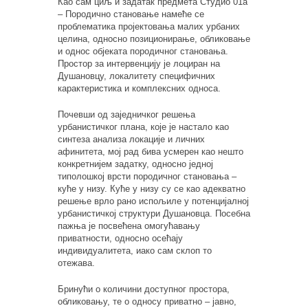
Као сам циљ и задатак предмета Студио 01а
– Породично становање намеће се
проблематика пројектовања малих урбаних
целина, односно позиционирање, обликовање
и однос објеката породичног становања.
Простор за интервенцију је лоциран на
Душановцу, локалитету специфичних
карактеристика и комплексних односа.
Почевши од заједничког решења
урбанистичког плана, које је настало као
синтеза анализа локације и личних
афинитета, мој рад бива усмерен као нешто
конкретнијем задатку, односно једној
типолошкој врсти породичног становања –
куће у низу. Куће у низу су се као адекватно
решење врло рано испољиле у потенцијалној
урбанистичкој структури Душановца. Посебна
пажња је посвећена омогућавању
приватности, односно осећају
индивидуалитета, иако сам склоп то
отежава.
Бринући о количини доступног простора,
обликовању, те о односу приватно – јавно,