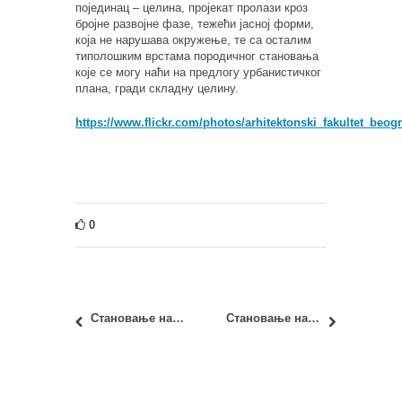
појединац – целина, пројекат пролази кроз
бројне развојне фазе, тежећи јасној форми,
која не нарушава окружење, те са осталим
типолошким врстама породичног становања
које се могу наћи на предлогу урбанистичког
плана, гради складну целину.
https://www.flickr.com/photos/arhitektonski_fakultet_beo
0
Становање на Душановцу – Студио арх. Милошa Ненадовићa
Становање на Душановцу – Студио др Милана Максимовића