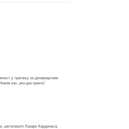
вност у трагању за дизајнерским
овом као „еко-дистрикта“.
ица, шеталиште Лазаро Карденаса,