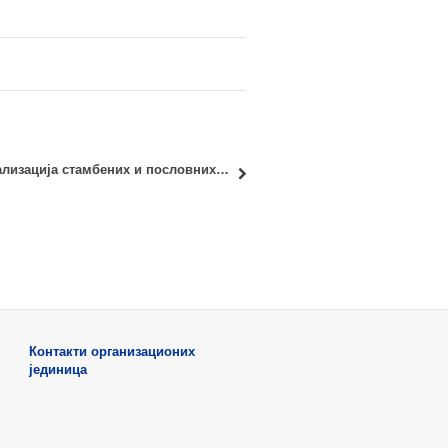
Пројектовање и реализација стамбених и пословних објеката
Контакти организационих
јединица