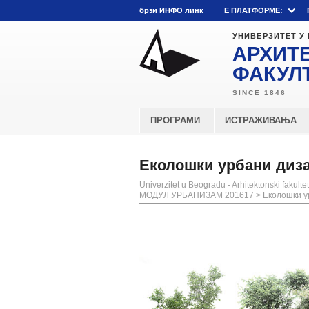
брзи ИНФО линк
E ПЛАТФОРМЕ:
УНИВЕРЗИТЕТ У
АРХИТ
ФАКУЛ
ПРОГРАМИ
ИСТРАЖИВАЊА
Еколошки урбани диза
Univerzitet u Beogradu - Arhitektonski fakultet
МОДУЛ УРБАНИЗАМ 201617
>
Еколошки у