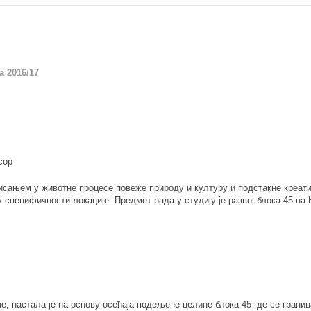
а 2016/17
сор
исањем у животне процесе повеже природу и културу и подстакне креати
специфичности локације. Предмет рада у студију је развој блока 45 на Н
це, настала је на основу осећаја подељене целине блока 45 где се гран