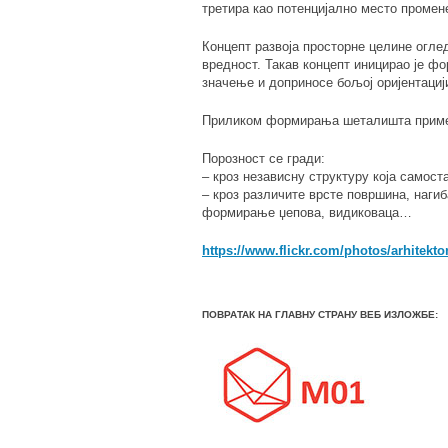
третира као потенцијално место проме
Концепт развоја просторне целине огле
вредност. Такав концепт иницирао је ф
значење и доприносе бољој оријентацији
Приликом формирања шеталишта примењ
Порозност се гради:
– кроз независну структуру која самос
– кроз различите врсте површина, наги
формирање џепова, видиковаца…
https://www.flickr.com/photos/arhitek
ПОВРАТАК НА ГЛАВНУ СТРАНУ ВЕБ ИЗЛОЖБЕ: