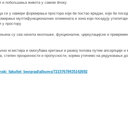
не и побољшања живота у самом блоку.
да се у намери формирања простора који би постао вредан, који би пос
ормирање мултифункционалних елемената и зона који поседују утилитар
 у простору.
ена су сва начела еколошке, фукционалне, циркулацијске и привремен
тално егзистира и омогућава кретање и развој полова путем апсорпције и
ба, степен прозрачности и пропусности, којима утичемо на редуковање д
tonski_fakultet_beograd/albums/72157678435142692