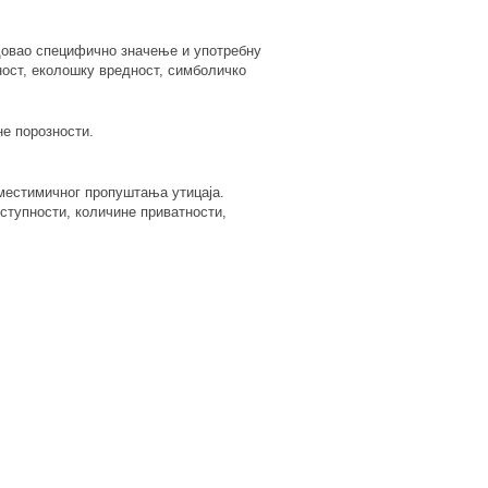
едовао специфично значење и употребну
ност, еколошку вредност, симболичко
е порозности.
 местимичног пропуштања утицаја.
оступности, количине приватности,