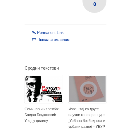
0
Permanent Link
Пошаљи емаилом
Сродни текстови
Семинар и изложба:
Извештај са друге
Богдан Богдановић –
научне конференције
Увод у целину
„Урбана безбедност и
урбани развој – УБУР