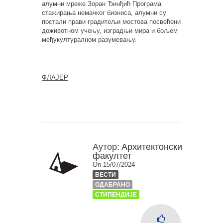
алумни мреже Зоран Ђинђић Програма
стажирања немачког бизниса, алумни су
постали прави градитељи мостова посвећени
доживотном учењу, изградњи мира и бољем
међукултуралном разумевању.
ФЛАЈЕР
Аутор:
Архитектонски
факултет
On 15/07/2024
ВЕСТИ
ОДАБРАНО
СТИПЕНДИЈЕ