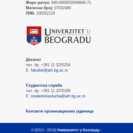
Жиро рачун:
840-0000032849845-71
Матични број:
07032480
ПИБ:
100252129
Деканат
тел. бр. +381 11 3225254
Е:
fakultet@arh.bg.ac.rs
Студентска служба
тел. бр. +381 11 3370199
Е:
studentskasluzba@arh.bg.ac.rs
Контакти организационих јединица
© [2013 - 2018]
Универзитет у Београду -