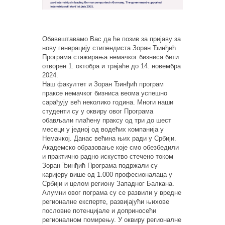
Обавештавамо Вас да ће позив за пријаву за
нову генерацију стипендиста Зоран Ђинђић
Програма стажирања немачког бизниса бити
отворен 1. октобра и трајаће до 14. новембра
2024.
Наш факултет и Зоран Ђинђић програм
праксе немачког бизниса веома успешно
сарађују већ неколико година. Многи наши
студенти су у оквиру овог Програма
обављали плаћену праксу од три до шест
месеци у једној од водећих компанија у
Немачкој. Данас већина њих ради у Србији.
Академско образовање које смо обезбедили
и практично радно искуство стечено током
Зоран Ђинђић Програма подржали су
каријеру више од 1.000 професионалаца у
Србији и целом региону Западног Балкана.
Алумни овог пограма су се развили у вредне
регионалне експерте, развијајући њихове
пословне потенцијале и доприносећи
регионалном помирењу. У оквиру регионалне