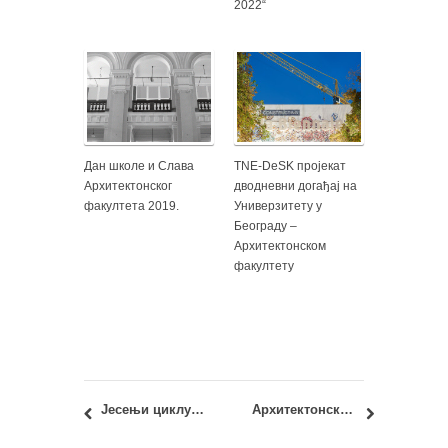
2022“
Дан школе и Слава
TNE-DeSK пројекат
Архитектонског
дводневни догађај на
факултета 2019.
Универзитету у
Београду –
Архитектонском
факултету
Јесењи циклус курса “Вештине управљања каријером”
Архитектонски факултет у Београду учествује у реализацији пројекта “Зрењанин престоница културе Србије 2025” – потписан Споразум о сарадњи