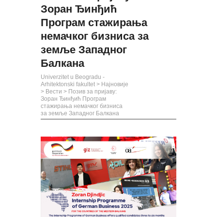
Зоран Ђинђић
Програм стажирања
немачког бизниса за
земље Западног
Балкана
Univerzitet u Beogradu -
Arhitektonski fakultet
>
Најновије
>
Вести
>
Позив за пријаву:
Зоран Ђинђић Програм
стажирања немачког бизниса
за земље Западног Балкана