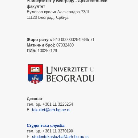
Универзитет у Београду - Архитектонски
факултет
Булевар краља Александра 73/II
11120 Београд, Србија
Жиро рачун:
840-0000032849845-71
Матични број:
07032480
ПИБ:
100252129
Деканат
тел. бр. +381 11 3225254
Е:
fakultet@arh.bg.ac.rs
Студентска служба
тел. бр. +381 11 3370199
Е:
studentskasluzba@arh.bg.ac.rs