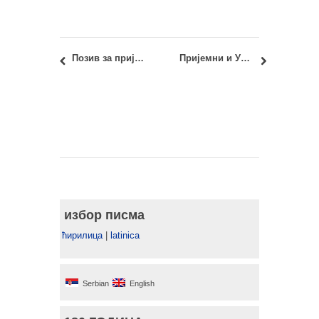
Позив за пријаву: Зоран Ђинђић Програм стажирања немачког бизниса за земље Западног Балкана
Пријемни и Упис 2024: Докторске академске студије Архитектура – ИНФОРМАТОР
избор писма
ћирилица
|
latinica
Serbian
English