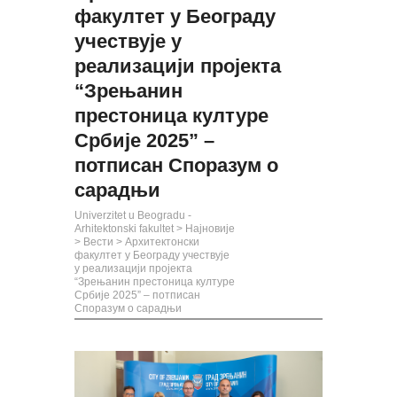
факултет у Београду
учествује у
реализацији пројекта
“Зрењанин
престоница културе
Србије 2025” –
потписан Споразум о
сарадњи
Univerzitet u Beogradu -
Arhitektonski fakultet
>
Најновије
>
Вести
>
Архитектонски
факултет у Београду учествује
у реализацији пројекта
“Зрењанин престоница културе
Србије 2025” – потписан
Споразум о сарадњи