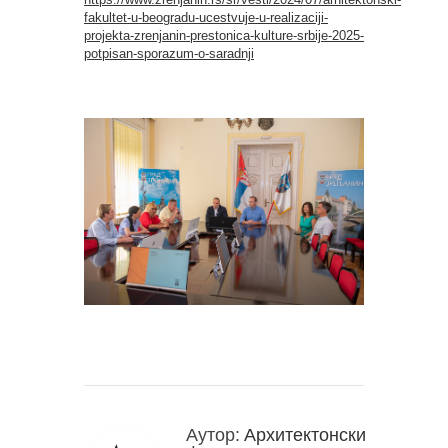
fakultet-u-beogradu-ucestvuje-u-realizaciji-
projekta-zrenjanin-prestonica-kulture-srbije-2025-
potpisan-sporazum-o-saradnji
Аутор:
Архитектонски