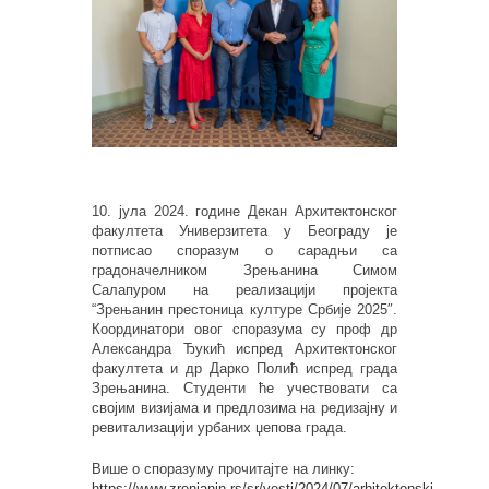
10. јула 2024. године Декан Архитектонског
факултета Универзитета у Београду је
потписао споразум о сарадњи са
градоначелником Зрењанина Симом
Салапуром на реализацији пројекта
“Зрењанин престоница културе Србије 2025″.
Координатори овог споразума су проф др
Александра Ђукић испред Архитектонског
факултета и др Дарко Полић испред града
Зрењанина. Студенти ће учествовати са
својим визијама и предлозима на редизајну и
ревитализацији урбаних џепова града.
Више о споразуму прочитајте на линку:
https://www.zrenjanin.rs/sr/vesti/2024/07/arhitektonski-