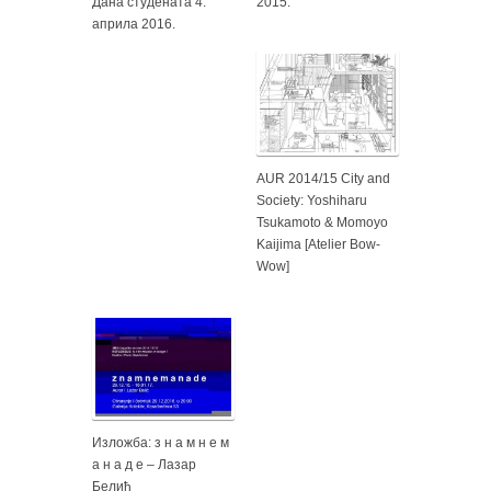
Дана студената 4.
2015.
априла 2016.
AUR 2014/15 City and
Society: Yoshiharu
Tsukamoto & Momoyo
Kaijima [Atelier Bow-
Wow]
Изложба: з н а м н е м
а н а д е – Лазар
Белић