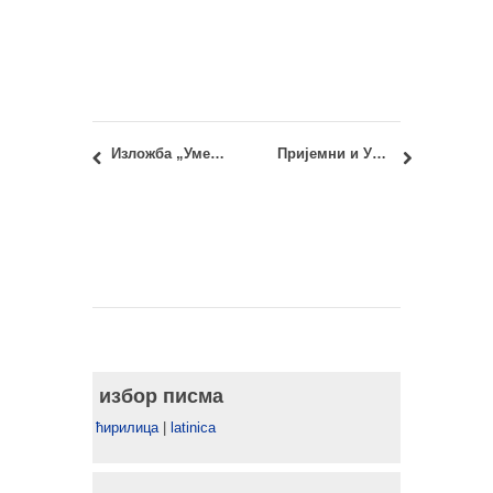
Изложба „Уметност конструисања: 60 година предмета Конструктивни системи и Просторне структуре на Универзитету у Београду – Архитектонском факултету“
Пријемни и Упис 2024: Коначне ранг листe
избор писма
ћирилица
|
latinica