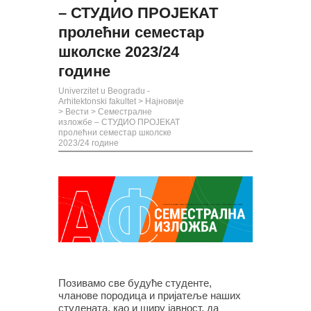
– СТУДИО ПРОЈЕКАТ
пролећни семестар
школске 2023/24
године
Univerzitet u Beogradu -
Arhitektonski fakultet
>
Најновије
>
Вести
>
Семестралне
изложбе – СТУДИО ПРОЈЕКАТ
пролећни семестар школске
2023/24 године
Позивамо све будуће студенте,
чланове породица и пријатеље наших
студената, као и ширу јавност, да