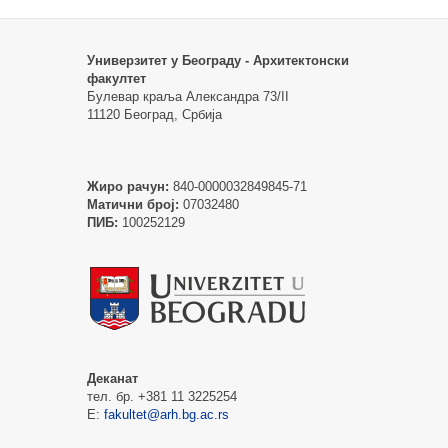
Универзитет у Београду - Архитектонски
факултет
Булевар краља Александра 73/II
11120 Београд, Србија
Жиро рачун:
840-0000032849845-71
Матични број:
07032480
ПИБ:
100252129
Деканат
тел. бр. +381 11 3225254
Е:
fakultet@arh.bg.ac.rs