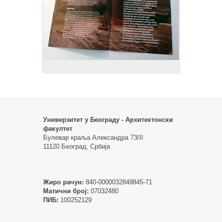
Универзитет у Београду - Архитектонски
факултет
Булевар краља Александра 73/II
11120 Београд, Србија
Жиро рачун:
840-0000032849845-71
Матични број:
07032480
ПИБ:
100252129