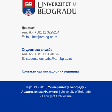
Деканат
тел. бр. +381 11 3225254
Е:
fakultet@arh.bg.ac.rs
Студентска служба
тел. бр. +381 11 3370199
Е:
studentskasluzba@arh.bg.ac.rs
Контакти организационих јединица
© [2013 - 2018]
Универзитет у Београду -
Архитектонски Факултет
| University of Belgrade
- Faculty of Architecture
Врх стране