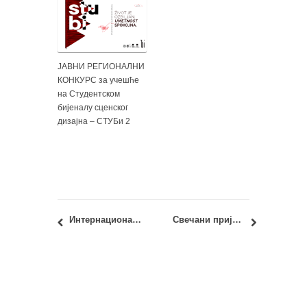
ЈАВНИ РЕГИОНАЛНИ
КОНКУРС за учешће
на Студентском
бијеналу сценског
дизајна – СТУБи 2
Интернационални студентски конкурс – Woodencity
Свечани пријем студената прве године, 29. септембар 2023. године у 18 часова