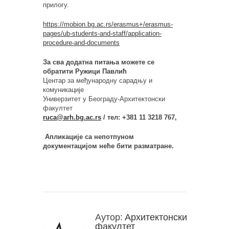
прилогу.
https://mobion.bg.ac.rs/erasmus+/erasmus-
pages/ub-students-and-staff/application-
procedure-and-documents
За сва додатна питања можете се
обратити Ружици Павлић
Центар за међународну сарадњу и
комуникације
Универзитет у Београду-Архитектонски
факултет
ruca@arh.bg.ac.rs
/ тел: +381 11 3218 767
,
Апликације са непотпуном
документацијом неће бити разматране.
Аутор:
Архитектонски
факултет