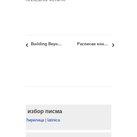
ПРИЈЕМНОГ ИСПИТА
Building Beyond Bricks – постдипломски сертификати на Факултету за архитектуру и уметност Универзитета Хаселт, Белгија
Расписан конкурс за међународно такмичење “House of the Future”
избор писма
ћирилица
|
latinica