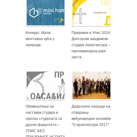
Конкурс: Мала
Пријемни и Упис 2024:
монтажна кућа у
Докторске академске
природи
студије Архитектура –
прелиминарна ранг
листа
Обавештење за
Додељене награде на
наставак студија и
отварању
прелаз студената са
међународне изложбе
других факултета –
”О архитектури 2017”
УПИС БЕЗ