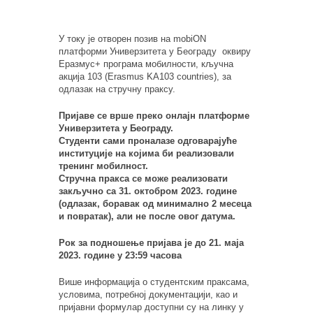
У току је отворен позив на mobiON
платформи Универзитета у Београду оквиру
Еразмус+ програма мобилности, кључна
акција 103 (Erasmus KA103 countries), за
одлазак на стручну праксу.
Пријаве се врше преко онлајн платформе
Универзитета у Београду.
С
туденти сами проналазе одговарају
ћ
е
институције на којима би реализовали
тренинг мобилност
.
Стручна пракса се може реализовати
закључно са 31. октобром 2023. године
(одлазак, боравак од минимално 2 месеца
и повратак), али не после овог датума.
Рок за подношење пријава је до
21
. маја
2023. године у 23:59
часова
Више информација о студентским праксама,
условима, потребној документацији, као и
пријавни формулар доступни су на линку у