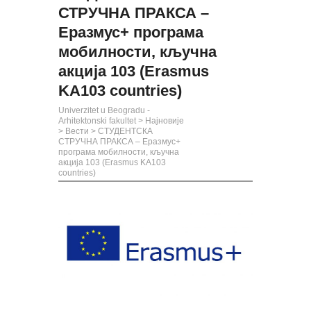
СТРУЧНА ПРАКСА –
Еразмус+ програма
мобилности, кључна
акција 103 (Erasmus
KA103 countries)
Univerzitet u Beogradu -
Arhitektonski fakultet
>
Најновије
>
Вести
>
СТУДЕНТСКА
СТРУЧНА ПРАКСА – Еразмус+
програма мобилности, кључна
акција 103 (Erasmus KA103
countries)