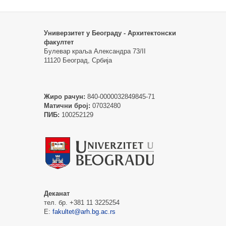
Универзитет у Београду - Архитектонски
факултет
Булевар краља Александра 73/II
11120 Београд, Србија
Жиро рачун:
840-0000032849845-71
Матични број:
07032480
ПИБ:
100252129
Деканат
тел. бр. +381 11 3225254
Е:
fakultet@arh.bg.ac.rs