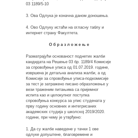
03 1189/5-10
3. Ова Одлука је коначна даном доношења.
4. Ово Одлуку истаћи на огласну таблу и
интернет страну Факултета.
О б р а з л о ж е њ е
Разматрајући основаност поднетих жалби
кандидата на Решење 03 бр. 1189/4 Комисије
за спровођење уписа од 01.07.2019. године,
извршена је детаљна анализа жалби, а од
Комисије за спровођење уписа-подкомисије
за тест је затражено писано образложење у
вези траженим питањима са пријемног
испита као и целокупног поступка
спровођења конкурса за упис студената у
прву годину основних и интегрисаних
академских студија у школској 2019/2020.
години, при чему је утврђено:
1. Да су жалбе наведене у тачки 1 ове
одлуке допуштене, благовремене и