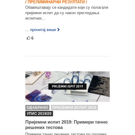
/ ПРЕЛИМИНАРНИ РЕЗУЛТАТИ /
Обавештавају се кандидати који су полагали
пријемни испит да су након прегледања
испитних…
... прочитај више
6
ОДАБРАНО
ПРИЈЕМНИ ИСПИТ 2019
УПИС 2019/20
Пријемни испит 2019: Примери тачно
решених тестова
Примери тачно решених тестова по групама