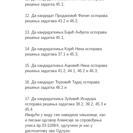
решење задатка 45.1;
12. Да кандидат Продановић Филип оспорава
решења задатака 43.2 и 46.2;
13. Да кандидаткиња Бајић Анђела оспорава
решење задатка 45.1;
14. Да кандидаткиња Којић Нина оспорава
решења задатака 37.1 и 45.3;
15. Да кандидаткиња Ацковић Нина оспорава
решења задатака 41.2, 44.1, 46.2 и 46.3;
16. Да кандидат Ђуровић Тадеј оспорава
решење задатка 46.2 и
17. Да кандидаткиња Зубовић Исидора
оспорава решења задатака 38.2, 39.2, 45.3 и
45.4
Имајући у виду све наведене чињенице, као
и писани одговор Комисије за спровођење
уписа бр.03-1189/4, одлучено је као у
диспозитиву ове Одлуке.