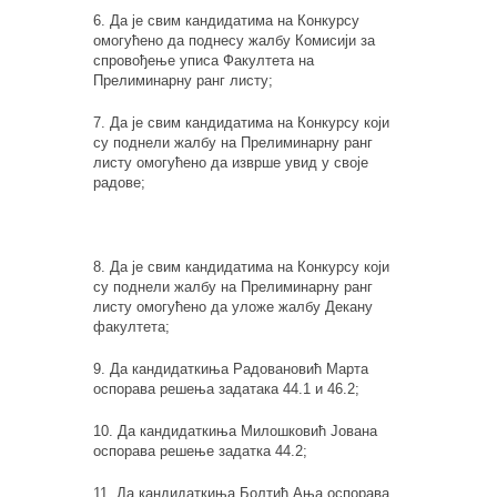
6. Да је свим кандидатима на Конкурсу
омогућено да поднесу жалбу Комисији за
спровођење уписа Факултета на
Прелиминарну ранг листу;
7. Да је свим кандидатима на Конкурсу који
су поднели жалбу на Прелиминарну ранг
листу омогућено да изврше увид у своје
радове;
8. Да је свим кандидатима на Конкурсу који
су поднели жалбу на Прелиминарну ранг
листу омогућено да уложе жалбу Декану
факултета;
9. Да кандидаткиња Радовановић Марта
оспорава решења задатака 44.1 и 46.2;
10. Да кандидаткиња Милошковић Јована
оспорава решење задатка 44.2;
11. Да кандидаткиња Болтић Ања оспорава