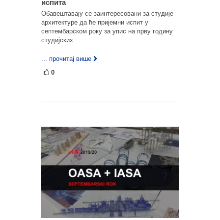
испита
Обавештавају се заинтересовани за студије
архитектуре да ће пријемни испит у
септембарском року за упис на прву годину
студијских…
... прочитај више
0