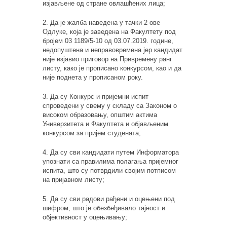
изјављене од стране овлашћених лица;
2. Да је жалба наведена у тачки 2 ове
Одлуке, која је заведена на Факултету под
бројем 03 1189/5-10 од 03.07.2019. године,
недопуштена и неправовремена јер кандидат
није изјавио приговор на Привремену ранг
листу, како је прописано конкурсом, као и да
није поднета у прописаном року.
3. Да су Конкурс и пријемни испит
спроведени у свему у складу са Законом о
високом образовању, општим актима
Универзитета и Факултета и објављеним
конкурсом за пријем студената;
4. Да су сви кандидати путем Информатора
упознати са правилима полагања пријемног
испита, што су потврдили својим потписом
на пријавном листу;
5. Да су сви радови рађени и оцењени под
шифром, што је обезбеђивало тајност и
објективност у оцењивању;