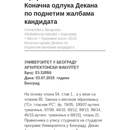
Коначна одлука Декана
по поднетим жалбама
кандидата
Univerzitet u Beogradu -
Arhitektonski fakultet
>
Најновије
>
Вести
>
Пријемни испит 2019:
Коначна одлука Декана по
поднетим жалбама кандидата
УНИВЕРЗИТЕТ У БЕОГРАДУ
АРХИТЕКТОНСКИ ФАКУЛТЕТ
Број: 03-1189/6
Дана: 03.07.2019. године
Београд
На основу члана 54. став 1., а у вези са
чланом 85. Закона о високом образовању
(“Сл. гласник РС”, бр. 76/05, 100/07-аутент.
тумачење, 97/08, 44/10, 93/12, 89/13, 99/14,
45/15-аутент. тумачење и 68/15), члана 21.
Правилника о упису студената на студијске
програме Универзитета у Београду, Декан