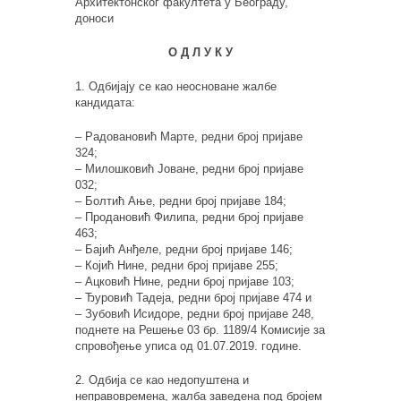
Архитектонског факултета у Београду,
доноси
О Д Л У К У
1. Одбијају се као неосноване жалбе
кандидата:
– Радовановић Марте, редни број пријаве
324;
– Милошковић Јоване, редни број пријаве
032;
– Болтић Ање, редни број пријаве 184;
– Продановић Филипа, редни број пријаве
463;
– Бајић Анђеле, редни број пријаве 146;
– Којић Нине, редни број пријаве 255;
– Ацковић Нине, редни број пријаве 103;
– Ђуровић Тадеја, редни број пријаве 474 и
– Зубовић Исидоре, редни број пријаве 248,
поднете на Решење 03 бр. 1189/4 Комисије за
спровођење уписа од 01.07.2019. године.
2. Одбија се као недопуштена и
неправовремена, жалба заведена под бројем