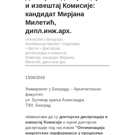
и извештај Комисије:
кандидат Мирјана
Милетић,
дипл.инж.арх.
Univerzitet u Beogradu -
Arhitektonski fakultet
>
Најновије
>
Вести
>
Докторска
дисертација и извештај
Комисије: кандидат Мирјана
Милетић, дипл.инж.арх.
13/04/2019
Универзитет у Београду – Архитектонски
факултет,
ул. Булевар краља Александра
73/II, Београд
обавештава да су
докторска дисертација и
извештај Комисије
о оцени докторске
дисертације под насловом
“Оптимизација
енергетских перформанси у процесима