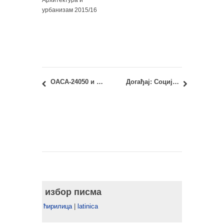
Архитектура и
урбанизам 2015/16
ОАСА-24050 и ИАСА-24050 – Архитектонске конструкције 4: увид у први колоквијум 2018/19
Догађај: Социјалистичка архитектура и брутализам на филму – 12.04.2019.
избор писма
ћирилица
|
latinica