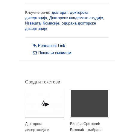
Кључне речи:
докторат
,
докторска
дисертација
,
Докторске академске студије
,
Извештај Комисије
,
одбрана докторске
дисертације
Permanent Link
Пошаљи емаилом
Сродни текстови
Докторска
Вишња Сретовић
дисертација и
Брковић – одбрана