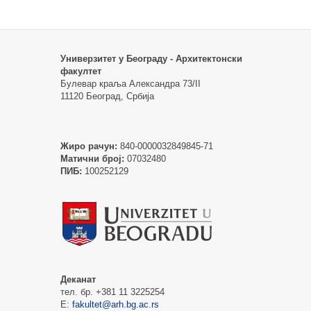
Универзитет у Београду - Архитектонски
факултет
Булевар краља Александра 73/II
11120 Београд, Србија
Жиро рачун:
840-0000032849845-71
Матични број:
07032480
ПИБ:
100252129
Деканат
тел. бр. +381 11 3225254
Е:
fakultet@arh.bg.ac.rs