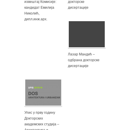
извештај Комисије:
докторске
кандидат Емилија
дисертације
Николић,
дипл.инж.арх.
Лазар Мандић –
одбрана докторске
дисертације
Упис у прву годину
Докторских
академских студија –