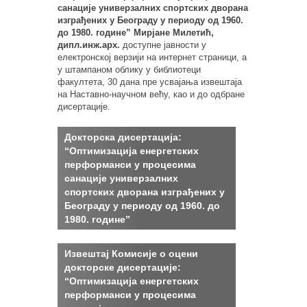
санације универзалних спортских дворана
изграђених у Београду у периоду од 1960.
до 1980. године”
Мирјане Милетић,
дипл.инж.арх.
доступне јавности у
електронској верзији на интернет страници, а
у штампаном облику у библиотеци
факултета, 30 дана пре усвајања извештаја
на Наставно-научном већу, као и до одбране
дисертације.
Докторска дисертација:
“Оптимизација енергетских
перформанси у процесима
санације универзалних
спортских дворана изграђених у
Београду у периоду од 1960. до
1980. године”
Извештај Комисије о оцени
докторске дисертације:
“Оптимизација енергетских
перформанси у процесима