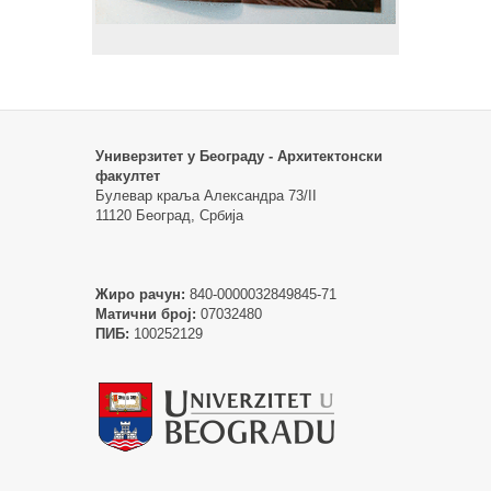
Универзитет у Београду - Архитектонски
факултет
Булевар краља Александра 73/II
11120 Београд, Србија
Жиро рачун:
840-0000032849845-71
Матични број:
07032480
ПИБ:
100252129