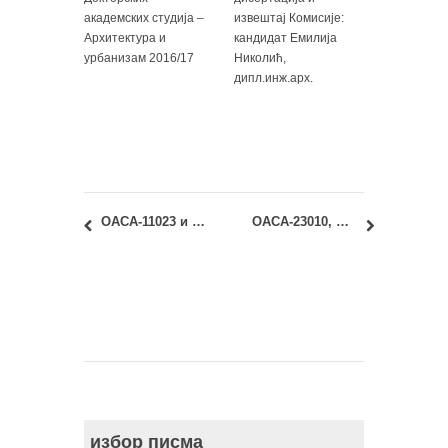
академских студија –
извештај Комисије:
Архитектура и
кандидат Емилија
урбанизам 2016/17
Николић,
дипл.инж.арх.
ОАСА-11023 и ИАСА-11023: Уметност данас: отказано предавање!
ОАСА-23010, ОАСА-23060, ИАСА-23010 и ИАСА-23060: Одложене вежбе и предавање
избор писма