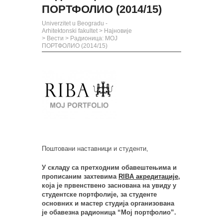
ПОРТФОЛИО (2014/15)
Univerzitet u Beogradu -
Arhitektonski fakultet
>
Најновије
>
Вести
>
Радионица: МОЈ
ПОРТФОЛИО (2014/15)
Поштовани наставници и студенти,
У складу са претходним обавештењима и
прописаним захтевима
RIBA акредитације
,
која је првенствено заснована на увиду у
студентске портфолије, за студенте
основних и мастер студија организована
је обавезна радионица “Мој портфолио”.