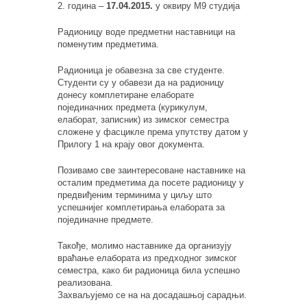
2. година –
17.04.2015.
у оквиру М9 студија
Радионицу воде предметни наставници на
поменутим предметима.
Радионица је обавезна за све студенте.
Студенти су у обавези да на радионицу
донесу комплетиране елаборате
појединачних предмета (курикулум,
елаборат, записник) из зимског семестра
сложене у фасцикле према упутству датом у
Прилогу 1 на крају овог документа.
Позивамо све заинтересоване наставнике на
осталим предметима да посете радионицу у
предвиђеним терминима у циљу што
успешнијег комплетирања елабората за
појединачне предмете.
Такође, молимо наставнике да организују
враћање елабората из предходног зимског
семестра, како би радионица била успешно
реализована.
Захваљујемо се на на досадашњој сарадњи.