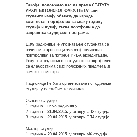
Такође, подсећамо вас да према СТАТУТУ
АРХИТЕКТОНСКОГ ФАКУЛТЕТА¹ сви
студенти имају обавезу да израде
комплетан портфолио за сваку годину
студија и чувају такве портфолије до
завршетка студијског програма.
Циљ радионице је упознавање студената са
начином и пропозицијама за формирање
портфолија² за потребе РИБА акредитације.
Резултат радионице је студентски портфолио
са елаборатима свих положених предмета из
зимског семестра.
Радионица ће бити организована по годинама
студија у следећим терминима:
Основне студије:
1. година – нема радионицу
2. година –
21.04.2015.
у оквиру СП2 студија
3. година –
20.04.2015.
у оквиру СП4 студија
Мастер студије:
1. година –
20.04.2015.
у оквиру М6 студија