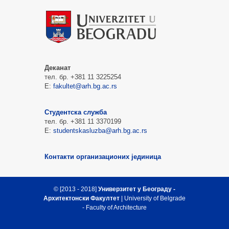
Деканат
тел. бр. +381 11 3225254
Е:
fakultet@arh.bg.ac.rs
Студентска служба
тел. бр. +381 11 3370199
Е:
studentskasluzba@arh.bg.ac.rs
Контакти организационих јединица
© [2013 - 2018]
Универзитет у Београду -
Архитектонски Факултет
| University of Belgrade
- Faculty of Architecture