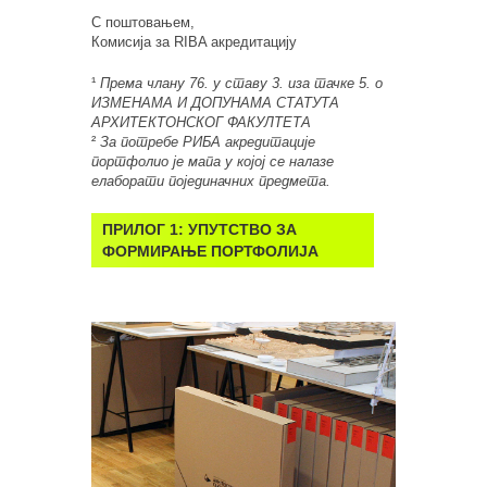
С поштовањем,
Комисија за RIBA акредитацију
¹
Према члану 76. у ставу 3. иза тачке 5. o
ИЗМЕНАМА И ДОПУНАМА СТАТУТА
АРХИТЕКТОНСКОГ ФАКУЛТЕТА
²
За потребе РИБА акредитације
портфолио је мапа у којој се налазе
елаборати појединачних предмета.
ПРИЛОГ 1
: УПУТСТВО ЗА
ФОРМИРАЊЕ ПОРТФОЛИЈА