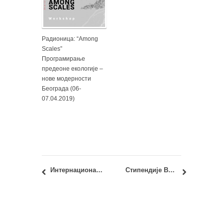
Радионица: “Among
Scales”
Програмирање
предеоне екологије –
нове модерности
Београда (06-
07.04.2019)
Интернационална радионица: Walkscape New Belgrade
Стипендије Владе Јапана – MEXT 2016