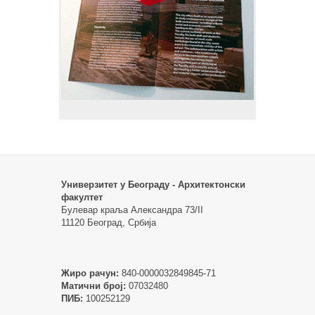
Универзитет у Београду - Архитектонски
факултет
Булевар краља Александра 73/II
11120 Београд, Србија
Жиро рачун:
840-0000032849845-71
Матични број:
07032480
ПИБ:
100252129