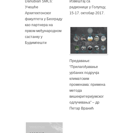
Danubian SMCs:
Извештај са
Учешће
радионице у Голупцу,
Архитектонског
15-17. октобар 2017.
факултета у Београду
као партнера на
првом међународном
састанку у
Будимпешти
Предавање:
“Прилагођавање
урбаних подручја
климатским
променама: примена
метода
вишекритеријумског
одлучивања” – др
Петар Вранић