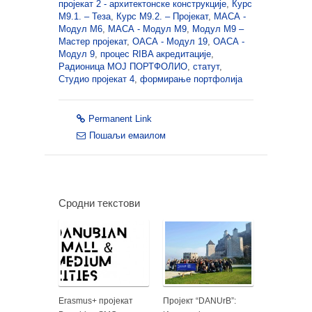
пројекат 2 - архитектонске конструкције
,
Курс
М9.1. – Теза
,
Курс М9.2. – Пројекат
,
МАСА -
Модул М6
,
МАСА - Модул М9
,
Модул М9 –
Мастер пројекат
,
ОАСА - Модул 19
,
ОАСА -
Модул 9
,
процес RIBA акредитације
,
Радионица МОЈ ПОРТФОЛИО
,
статут
,
Студио пројекат 4
,
формирање портфолија
Permanent Link
Пошаљи емаилом
Сродни текстови
Erasmus+ пројекат
Пројект “DANUrB”: