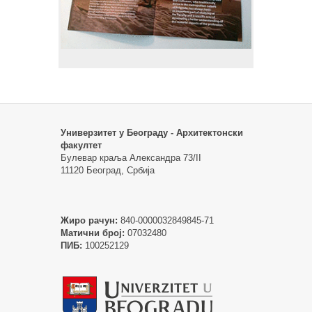
Универзитет у Београду - Архитектонски
факултет
Булевар краља Александра 73/II
11120 Београд, Србија
Жиро рачун:
840-0000032849845-71
Матични број:
07032480
ПИБ:
100252129