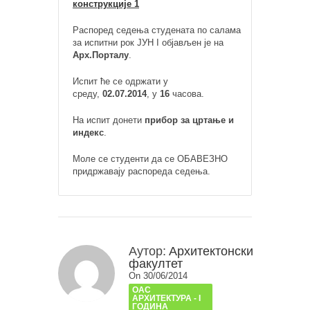
конструкције 1
Распоред седења студената по салама
за испитни рок ЈУН I објављен је на
Арх.Порталу
.
Испит ће се одржати у
среду,
02.07.2014
, у
16
часова.
На испит донети
прибор за цртање и
индекс
.
Моле се студенти да се ОБАВЕЗНО
придржавају распореда седења.
Аутор:
Архитектонски
факултет
On 30/06/2014
ОАС
АРХИТЕКТУРА - I
ГОДИНА