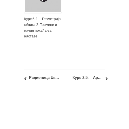
Курс 6.2. – Геометрија
облика 2: Термини и
начин похађања
наставе
Радионица Use-ReUse: Adaptive Modernism – Biennale Sessions 2014
Курс 2.5. – Архитектонска графика: враћање испитних радова