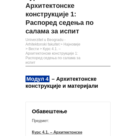
Архитектонске
конструкције 1:
Распоред седења по
салама за испит
Univerzitet u Beogradu -
Arhitektonski fakultet
>
Најновије
>
Вести
>
Курс 4.1. –
Архитектонске конструкције 1:
Распоред седења по салама за
испит
Модул 4
– Архитектонске
конструкције и материјали
Обавештење
Предмет:
Курс 4.1. – Архитектонске