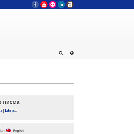
Facebook
YouTube
Flickr
LinkedIn
Instagram
р писма
а
|
latinica
ian
English