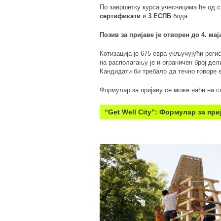
По завршетку курса учесницима ће од с
сертификати
и
3 ЕСПБ
бода.
Позив за пријаве је отворен до 4. мај
Котизација је 675 евра укључујући реги
на располагању је и ограничен број дел
Кандидати би требало да течно говоре 
Формулар за пријаву се може наћи на с
“Get Well City”: Формулар за при