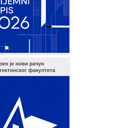
рен је нови рачун
тектонског факултета