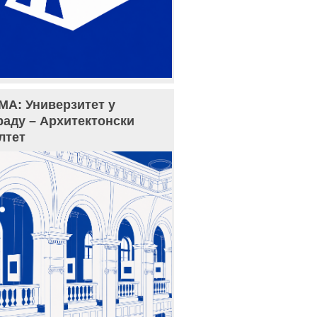
МА: Универзитет у
раду – Архитектонски
лтет