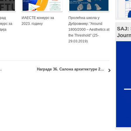
нрад
ИАЕСТЕ конкурс за
Пролећна школа у
курс за
2023. годину
Дубровнику: ”Around
SAJ: 
дија
1800/2000 – Aesthetics at
Journ
the Threshold” (25-
29.03.2019)
s Medals Students Awards 2013
Награде 36. Салона архитектуре 2014.