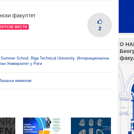
нски факултет
ЕНТСКЕ ВЕСТИ
2
О НА
Беог
факу
al Summer School
,
Riga Technical University
,
Интернационална
чки Универзитет у Риги
Пошаљи емаилом