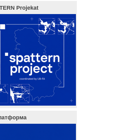
TERN Projekat
латформа