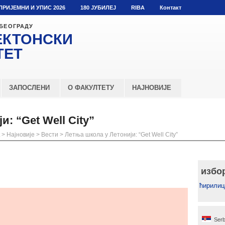
ПРИЈЕМНИ И УПИС 2026
180 ЈУБИЛЕЈ
RIBA
Контакт
 БЕОГРАДУ
ЕКТОНСКИ
ТЕТ
ЗАПОСЛЕНИ
О ФАКУЛТЕТУ
НАЈНОВИЈЕ
: “Get Well City”
>
Најновије
>
Вести
>
Летња школа у Летонији: “Get Well City”
избо
ћирилиц
Serb