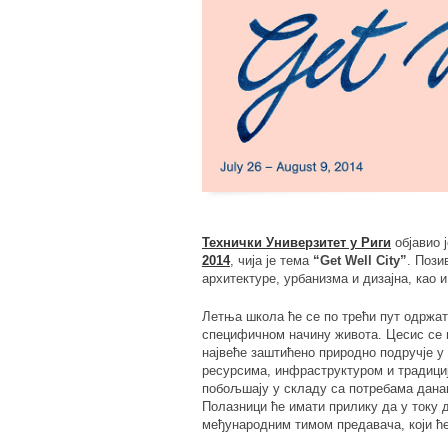
Технички Универзитет у Риги
објавио 
2014
, чија је тема
“Get Well City”
. Пози
архитектуре, урбанизма и дизајна, као
Летња школа ће се по трећи пут одржат
специфичном начину живота. Цесис се н
највеће заштићено природно подручје у
ресурсима, инфраструктуром и традициј
побољшају у складу са потребама дана
Полазници ће имати прилику да у току д
међународним тимом предавача, који ће