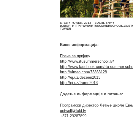
STORY TOWER
, 2013 –
LOCAL SHIFT
ИЗВОР:
HTTP://WWW.RTUSUMMERSCHOOL.LV/ST
TOWER
Више информација:
Позив за пријаву
http://www.rtusummerschool.lv/
http://www.facebook.com/rtu.summer.scho
http://vimeo.com/73863128
http://ej.uz/dezeen2013
http://ej.uz/frame2013
Додатне информације и питања:
Програмски директор Летње школе Еве
getwell@fold.lv
+371 29287899