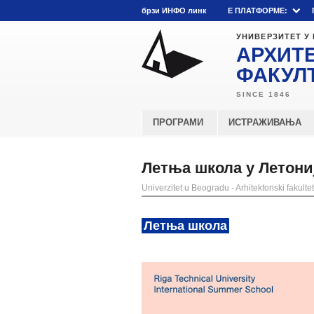
брзи ИНФО линк
E ПЛАТФОРМЕ:
УНИВЕРЗИТЕТ У
АРХИТ
ФАКУЛ
ПРОГРАМИ
ИСТРАЖИВАЊА
Летња школа у Летонији
Univerzitet u Beogradu - Arhitektonski fakultet
Летња школа