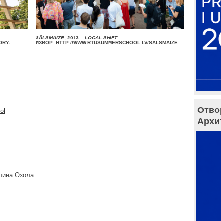
SĀLSMAIZE
, 2013 –
LOCAL SHIFT
ORY-
ИЗВОР:
HTTP://WWW.RTUSUMMERSCHOOL.LV/SALSMAIZE
Отво
ol
Архи
лина Озола