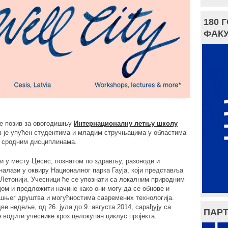
180 
ФАКУ
је позив за овогодишњу
Интернационалну летњу школу
в је упућен студентима и младим стручњацима у областима
 и сродним дисциплинама.
и у месту Цесис, познатом по здрављу, разоноди и
алази у оквиру Националног парка Гауја, који представља
 Летонији. Учесници ће се упознати са локалним природним
ом и предложити начине како они могу да се обнове и
шњег друштва и могућностима савремених технологија.
ве недеље, од 26. јула до 9. августа 2014, сарађују са
ПАРТ
 водити учеснике кроз целокупан циклус пројекта.