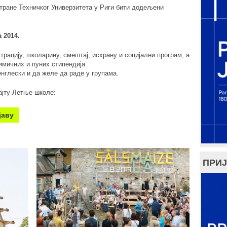
тране Техничког Универзитета у Риги бити додељени
а 2014.
страцију, школарину, смештај, исхрану и социјални програм, а
имичних и пуних стипендија.
енглески и да желе да раде у групама.
ајту Летње школе:
јаву
ПРИЈ