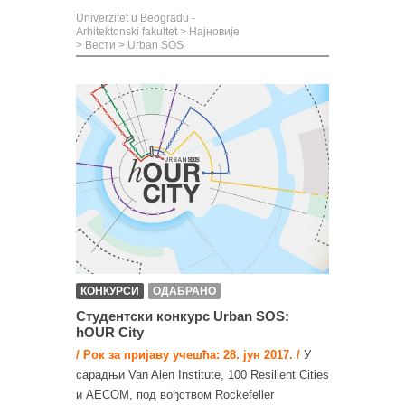
Univerzitet u Beogradu -
Arhitektonski fakultet
>
Најновије
>
Вести
>
Urban SOS
КОНКУРСИ
ОДАБРАНО
Студентски конкурс Urban SOS:
hOUR City
/ Рок за пријаву учешћа: 28. јун 2017. /
У
сарадњи Van Alen Institute, 100 Resilient Cities
и AECOM, под вођством Rockefeller