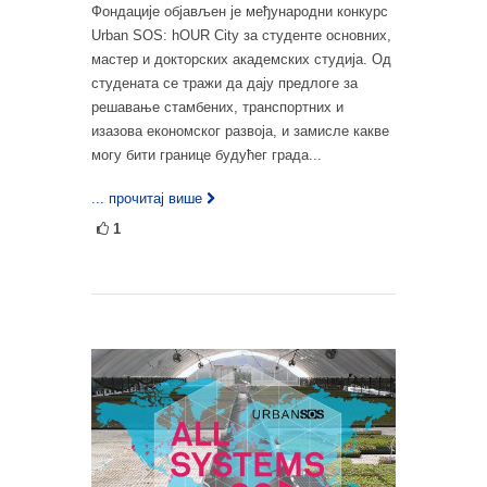
Фондације објављен је међународни конкурс
Urban SOS: hOUR City за студенте основних,
мастер и докторских академских студија. Од
студената се тражи да дају предлоге за
решавање стамбених, транспортних и
изазова економског развоја, и замисле какве
могу бити границе будућег града...
... прочитај више
1