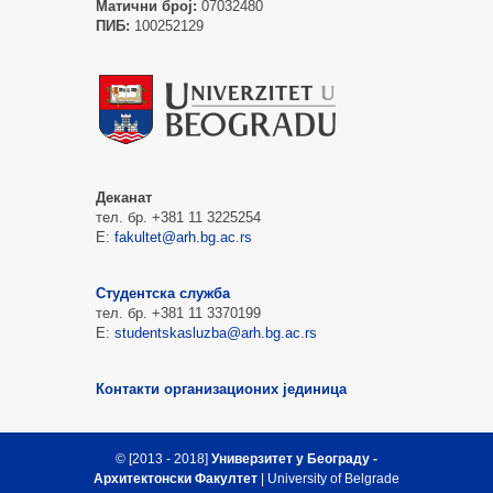
Матични број:
07032480
ПИБ:
100252129
Деканат
тел. бр. +381 11 3225254
Е:
fakultet@arh.bg.ac.rs
Студентска служба
тел. бр. +381 11 3370199
Е:
studentskasluzba@arh.bg.ac.rs
Контакти организационих јединица
© [2013 - 2018]
Универзитет у Београду -
Архитектонски Факултет
| University of Belgrade