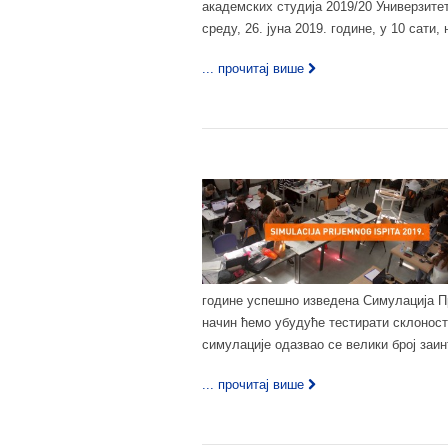
академских студија 2019/20 Универзите
среду, 26. јуна 2019. године, у 10 сати
... прочитај више
године успешно изведена Симулација Пр
начин ћемо убудуће тестирати склонос
симулације одазвао се велики број заин
... прочитај више