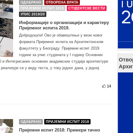
ОДАБРАНО
ОТВОРЕНА ВРАТА
ПРИЈЕМНИ ИСПИТ 2019
СТУДЕНТСКЕ ВЕСТИ
УПИС 2019/20
Информације о организацији и карактеру
Пријемног испита 2019.
Добродошли! Ово је обавештење у вези новог
формата Пријемног испита на Архитектонском
факултету у Београду. Пријемни испит 2019.
године за упис студената у I годину Основних
Отво
0 и Интегрисаних oсновних академских студија архитектуре
Архи
реализује се у виду теста, у току једног дана, у једној
14
ОДАБРАНО
ПРИЈЕМНИ ИСПИТ 2018
Пријемни испит 2018: Примери тачно