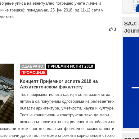
ођење уписа на евентуално погрешно унете личне и
чке грешке): понедељак, 25. јун 2018. од 11-12 сати у
ултета...
SAJ: 
3
Journ
ОДАБРАНО
ПРИЈЕМНИ ИСПИТ 2018
ПРОМОЦИЈЕ
Концепт Пријемног испита 2018 на
Архитектонском факултету
Тест пријемног испита састоји се из различитих
питања са понуђеним одговорима из релевантних
области архитектуре, уметности, науке и културе.
Тест је конципиран и конструисан тако да мери
познавање архитектонски релевентних области са
познавали током свог досадашњег формалног, самосталног и
што значи да се тест не може спремити коришћењем строго