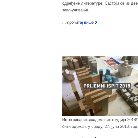
одређене литературе. Састоји се из две
закључивања.
... прочитај више
Интегрисаних академских студија 2018/
бити одржан: у среду, 27. јуна 2018. го