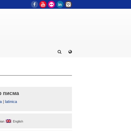
Facebook
YouTube
Flickr
LinkedIn
Instagram
р писма
а
|
latinica
ian
English