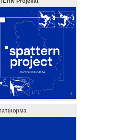
TERN Projekat
латформа