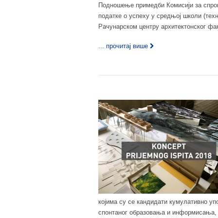
Подношење примедби Комисији за спров
податке о успеху у средњој школи (техни
Рачунарском центру архитектонског фак
... прочитај више
којима су се кандидати кумулативно у
спонтаног образовања и информисања, 