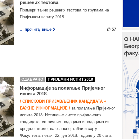
решених тестова
Примери тачно решених тестова по групама на
Пријемном испиту 2018.
... прочитај више
57
О НА
Беог
факу
ОДАБРАНО
ПРИЈЕМНИ ИСПИТ 2018
Информације за полагање Пријемног
испита 2018.
/ СПИСКОВИ ПРИЈАВЉЕНИХ КАНДИДАТА +
ВАЖНЕ ИНФОРМАЦИЈЕ /
за полагање Пријемног
испита 2018: Истицање листе пријављених
кандидата, са личним подацима и подацима из
средње школе, на огласној табли и сајту
Факултета: петак, 22. јун 2018. године у 20 сати.