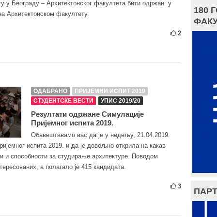
ту у Београду – Архитектонског факултета бити одржан: у
180 
, на Архитектонском факултету.
ФАКУ
2
ОДАБРАНО
ПРИЈЕМНИ ИСПИТ 2019
СТУДЕНТСКЕ ВЕСТИ
УПИС 2019/20
Резултати одржане Симулације
Пријемног испита 2019.
Обавештавамо вас да је у недељу, 21.04.2019.
ијемног испита 2019. и да је довољно открила на какав
ти и способности за студирање архитектуре. Поводом
тересованих, а полагало је 415 кандидата.
3
ПАРТ