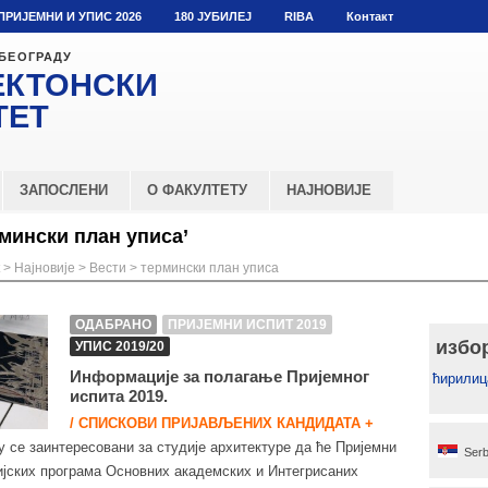
ПРИЈЕМНИ И УПИС 2026
180 ЈУБИЛЕЈ
RIBA
Контакт
 БЕОГРАДУ
ЕКТОНСКИ
ТЕТ
ЗАПОСЛЕНИ
О ФАКУЛТЕТУ
НАЈНОВИЈЕ
мински план уписа’
>
Најновије
>
Вести
>
термински план уписа
ОДАБРАНО
ПРИЈЕМНИ ИСПИТ 2019
избо
УПИС 2019/20
Информације за полагање Пријемног
ћирилиц
испита 2019.
/ СПИСКОВИ ПРИЈАВЉЕНИХ КАНДИДАТА +
 се заинтересовани за студије архитектуре да ће Пријемни
Serb
дијских програма Основних академских и Интегрисаних