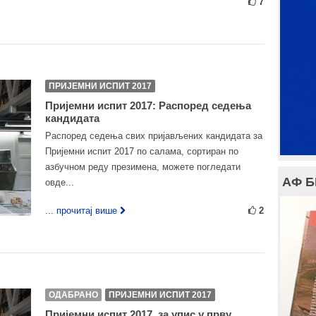
7
ПРИЈЕМНИ ИСПИТ 2017
Пријемни испит 2017: Распоред седења
кандидата
Распоред седења свих пријављених кандидата за
Пријемни испит 2017 по салама, сортиран по
азбучном реду презимена, можете погледати
АФ 
овде...
... прочитај више
2
ОДАБРАНО
ПРИЈЕМНИ ИСПИТ 2017
Пријемни испит 2017. за упис у прву