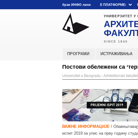
брзи ИНФО линк
E ПЛАТФОРМЕ:
УНИВЕРЗИТЕТ У
АРХИТ
ФАКУЛ
ПРОГРАМИ
ИСТРАЖИВАЊА
Постови обележени са ‘тер
Univerzitet u Beogradu - Arhitektonski fakultet
ВАЖНЕ ИНФОРМАЦИЈЕ /
Обавештавају
испит 2019 за упис на прву годину сту