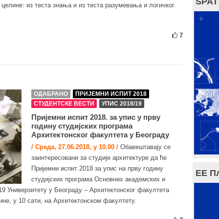
SPAT
 целине: из теста знања и из теста разумевања и логичког
7
ОДАБРАНО
ПРИЈЕМНИ ИСПИТ 2018
СТУДЕНТСКЕ ВЕСТИ
УПИС 2018/19
Пријемни испит 2018. за упис у прву
годину студијских програма
Архитектонског факултета у Београду
/ Среда, 27.06.2018, у 10.00 /
Обавештавају се
заинтересовани за студије архитектуре да ће
Пријемни испит 2018 за упис на прву годину
ЕЕ П
студијских програма Основних академских и
19 Универзитету у Београду – Архитектонског факултета
дине, у 10 сати, на Архитектонском факултету.