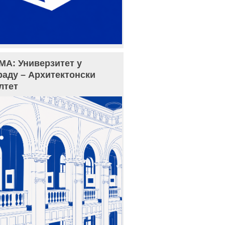
МА: Универзитет у
раду – Архитектонски
лтет