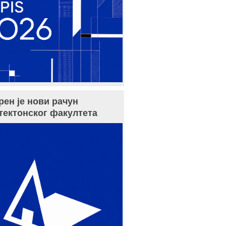
рен је нови рачун
тектонског факултета