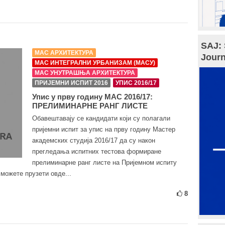
SAJ: 
МАС АРХИТЕКТУРА
Journ
МАС ИНТЕГРАЛНИ УРБАНИЗАМ (МАСУ)
МАС УНУТРАШЊА АРХИТЕКТУРА
ПРИЈЕМНИ ИСПИТ 2016
УПИС 2016/17
Упис у прву годину МАС 2016/17:
ПРЕЛИМИНАРНЕ РАНГ ЛИСТЕ
Обавештавају се кандидати који су полагали
пријемни испит за упис на прву годину Мастер
академских студија 2016/17 да су након
прегледања испитних тестова формиране
прелиминарне ранг листе на Пријемном испиту
можете прузети овде...
8