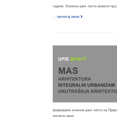
године. Коначне ранг листе можете пруз
... прочитај више
формиране коначне ранг листе на Прије
прузети овде...