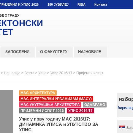
ПРИЈЕМНИ И УПИС 2026
180 ЈУБИЛЕЈ
RIBA
Контакт
 БЕОГРАДУ
ЕКТОНСКИ
ТЕТ
ЗАПОСЛЕНИ
О ФАКУЛТЕТУ
НАЈНОВИЈЕ
>
Најновије
>
Вести
>
Упис
>
Упис 2016/17
>
Пријемни испит
МАС АРХИТЕКТУРА
избо
МАС ИНТЕГРАЛНИ УРБАНИЗАМ (МАСУ)
МАС УНУТРАШЊА АРХИТЕКТУРА
ОДАБРАНО
ћирилиц
ПРИЈЕМНИ ИСПИТ 2016
УПИС 2016/17
Упис у прву годину МАС 2016/17:
ДИНАМИКА УПИСА и УПУТСТВО ЗА
Serb
УПИС