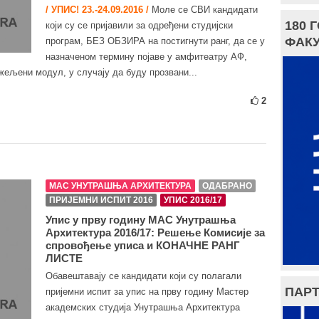
/ УПИС! 23.-24.09.2016 /
Моле се СВИ кандидати
180 
који су се пријавили за одређени студијски
ФАКУ
програм, БЕЗ ОБЗИРА на постигнути ранг, да се у
назначеном термину појаве у амфитеатру АФ,
жељени модул, у случају да буду прозвани...
2
МАС УНУТРАШЊА АРХИТЕКТУРА
ОДАБРАНО
ПРИЈЕМНИ ИСПИТ 2016
УПИС 2016/17
Упис у прву годину МАС Унутрашња
Архитектура 2016/17: Решење Комисије за
спровођење уписа и КОНАЧНЕ РАНГ
ЛИСТЕ
Обавештавају се кандидати који су полагали
ПАРТ
пријемни испит за упис на прву годину Мастер
академских студија Унутрашња Архитектура