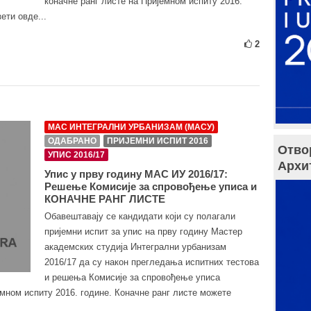
коначне ранг листе на Пријемном испиту 2016.
ети овде...
2
МАС ИНТЕГРАЛНИ УРБАНИЗАМ (МАСУ)
ОДАБРАНО
ПРИЈЕМНИ ИСПИТ 2016
Отво
УПИС 2016/17
Архи
Упис у прву годину МАС ИУ 2016/17:
Решење Комисије за спровођење уписа и
КОНАЧНЕ РАНГ ЛИСТЕ
Обавештавају се кандидати који су полагали
пријемни испит за упис на прву годину Мастер
академских студија Интегрални урбанизам
2016/17 да су након прегледања испитних тестова
и решења Комисије за спровођење уписа
мном испиту 2016. године. Коначне ранг листе можете