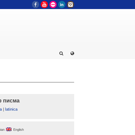
Facebook
YouTube
Flickr
LinkedIn
Instagram
р писма
а
|
latinica
ian
English