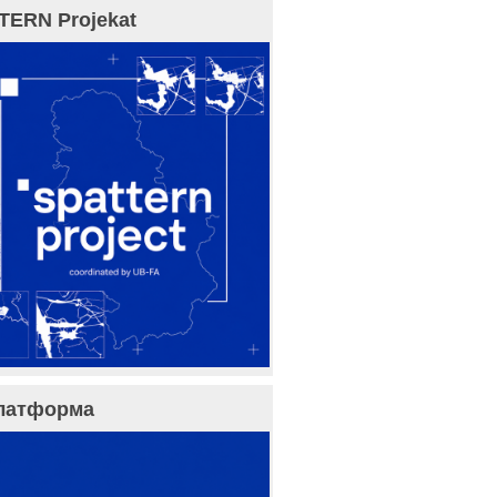
TERN Projekat
латформа