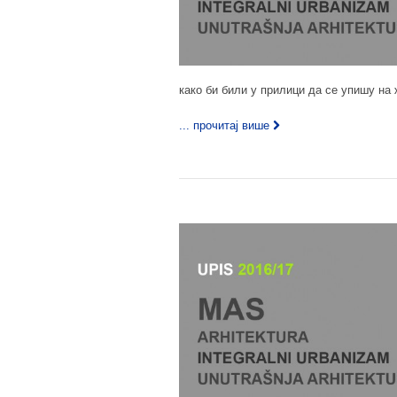
како би били у прилици да се упишу на 
... прочитај више