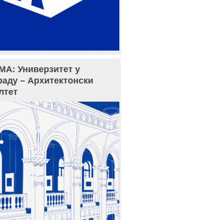
МА: Универзитет у
раду – Архитектонски
лтет