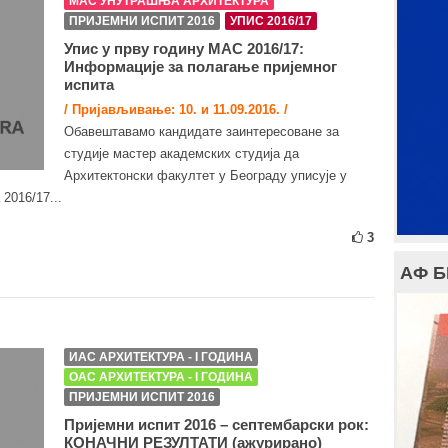
МАС УНУТРАШЊА АРХИТЕКТУРА
ПРИЈЕМНИ ИСПИТ 2016
УПИС 2016/17
Упис у прву годину МАС 2016/17:
Информације за полагање пријемног
испита
/ Пријављивање: 10. и 11.09.2016. /
Обавештавамо кандидате заинтересоване за
студије мастер академских студија да
Архитектонски факултет у Београду уписује у
2016/17...
3
АФ 
ИАС АРХИТЕКТУРА - I ГОДИНА
ОАС АРХИТЕКТУРА - I ГОДИНА
ПРИЈЕМНИ ИСПИТ 2016
Пријемни испит 2016 – септембарски рок:
КОНАЧНИ РЕЗУЛТАТИ (ажурирано)