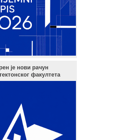
рен је нови рачун
тектонског факултета