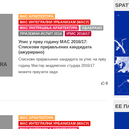
SPAT
МАС АРХИТЕКТУРА
МАС ИНТЕГРАЛНИ УРБАНИЗАМ (МАСУ)
МАС УНУТРАШЊА АРХИТЕКТУРА
ОДАБРАНО
ПРИЈЕМНИ ИСПИТ 2016
УПИС 2016/17
Упис у прву годину МАС 2016/17:
Спискови пријављених кандидата
(ажурирано)
Спискове пријављених кандидата за упис на прву
годину Мастер академских студија 2016/17
можете преузети овде:
0
ЕЕ П
МАС АРХИТЕКТУРА
МАС ИНТЕГРАЛНИ УРБАНИЗАМ (МАСУ)