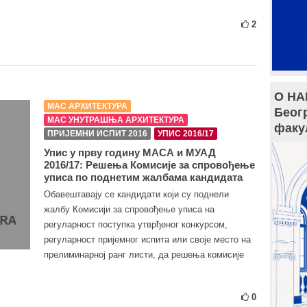
2
О НА
МАС АРХИТЕКТУРА
Беог
МАС УНУТРАШЊА АРХИТЕКТУРА
факу
ПРИЈЕМНИ ИСПИТ 2016
УПИС 2016/17
Упис у прву годину МАСА и МУАД
2016/17: Решења Комисије за спровођење
уписа по поднетим жалбама кандидата
Обавештавају се кандидати који су поднели
жалбу Комисији за спровођење уписа на
регуларност поступка утврђеног конкурсом,
регуларност пријемног испита или своје место на
прелиминарној ранг листи, да решења комисије
0