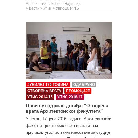
Arhitektonski fakultet
>
Најновије
>
Вести
>
Упис
>
Упис 2014/15
ЈУБИЛЕЈ 170 ГОДИНА
ОДАБРАНО
ОТВОРЕНА ВРАТА
ПРОМОЦИЈЕ
УПИС 2014/15
УПИС 2016/17
Први пут одржан догађај “Отворена
врата Архитектонског факултета”
У петак, 17. јуна 2016. године, Архитектонски
факултет је отворио своја врата и том
приликом угостио заинтересоване за студије