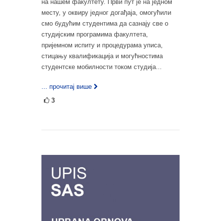
на нашем факултету. Први пут је на једном
месту, у оквиру једног догађаја, омогућили
смо будућим студентима да сазнају све о
студијским програмима факултета,
пријемном испиту и процедурама уписа,
стицању квалификација и могућностима
студентске мобилности током студија...
... прочитај више
3