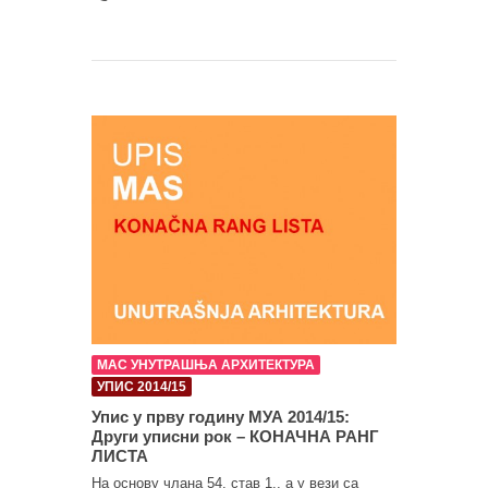
МАС УНУТРАШЊА АРХИТЕКТУРА
УПИС 2014/15
Упис у прву годину МУА 2014/15:
Други уписни рок – КОНАЧНА РАНГ
ЛИСТА
На основу члана 54. став 1., а у вези са