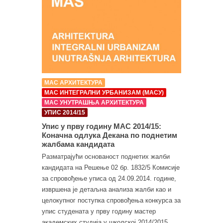
МАС АРХИТЕКТУРА
МАС ИНТЕГРАЛНИ УРБАНИЗАМ (МАСУ)
МАС УНУТРАШЊА АРХИТЕКТУРА
УПИС 2014/15
Упис у прву годину МАС 2014/15:
Коначна одлука Декана по поднетим
жалбама кандидата
Разматрајући основаност поднетих жалби
кандидата на Решење 02 бр. 1832/5 Комисије
за спровођење уписа од 24.09.2014. године,
извршена је детаљна анализа жалби као и
целокупног поступка спровођења конкурса за
упис студената у прву годину мастер
академских студија у школској 2014/2015.