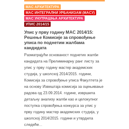
МАС АРХИТЕКТУРА
МАС ИНТЕГРАЛНИ УРБАНИЗАМ (МАСУ)
МАС УНУТРАШЊА АРХИТЕКТУРА
УПИС 2014/15
Упис у прву годину МАС 2014/15:
Решење Комисије за спровођење
уписа по поднетим жалбама
кандидата
Разматрајући основаност поднетих жалби
кандидата на Прелиминарну ранг листу за
упис у прву годину мастер академских
студија, у школској 2014/2015. години,
Комисија за спровођење уписа Факултета је
на основу Извештаја комисија за оцењивање
радова од 23.09.2014. године, извршила
детаљну анализу жалби као и целокупног
поступка спровођења конкурса за упис у
прву годину мастер академских студија, у
школској 2014/2015. години и утврдила
следеће...