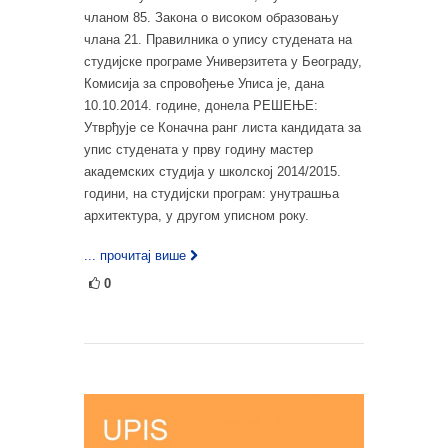
чланом 85. Закона о високом образовању
члана 21. Правилника о упису студената на
студијске програме Универзитета у Београду,
Комисија за спровођење Уписа је, дана
10.10.2014. године, донела РЕШЕЊЕ:
Утврђујe се Коначнa ранг листa кандидата за
упис студената у прву годину мастер
академских студија у школској 2014/2015.
години, на студијски програм: унутрашња
архитектура, у другом уписном року.
... прочитај више
0