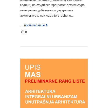
години, на студијске програме: архитектура,
интегрални урбанизам и унутрашња
архитектура, при чему је утврђено...
... прочитај више
0