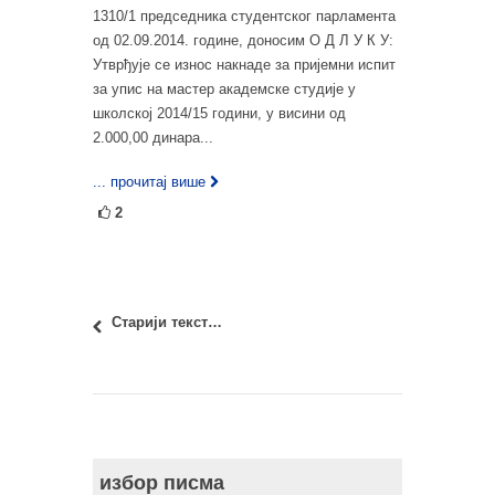
1310/1 председника студентског парламента
од 02.09.2014. године, доносим О Д Л У К У:
Утврђује се износ накнаде за пријемни испит
за упис на мастер академске студије у
школској 2014/15 години, у висини од
2.000,00 динара...
... прочитај више
2
Старији текстови
избор писма