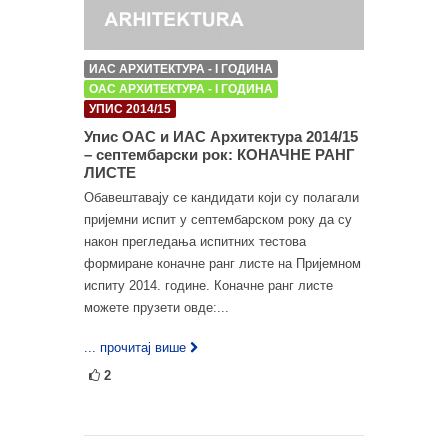
ИАС АРХИТЕКТУРА - I ГОДИНА
ОАС АРХИТЕКТУРА - I ГОДИНА
УПИС 2014/15
Упис ОАС и ИАС Архитектура 2014/15
– септембарски рок: КОНАЧНЕ РАНГ
ЛИСТЕ
Обавештавају се кандидати који су полагали
пријемни испит у септембарском року да су
након прегледања испитних тестова
формиране коначне ранг листе на Пријемном
испиту 2014. године. Коначне ранг листе
можете прузети овде:...
... прочитај више
2