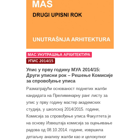
МАС УНУТРАШЊА АРХИТЕКТУРА
УПИС 2014/15
Упис у прву годину МУА 2014/15:
Други уписни рок – Решење Комисије
за спровођење уписа
Разматрајући основаност поднетих жалби
кандидата на Прелиминарну ранг листу за
упис у прву годину мастер академских
студија, у школској 2014/2015. години,
Комисија за спровођење уписа Факултета је
на основу Извештаја комисија за оцењивање
радова од 08.10.2014. године, извршила
детаљну анализу жалби као и целокупног