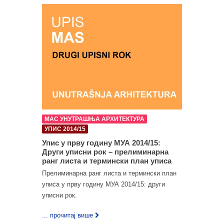
МАС УНУТРАШЊА АРХИТЕКТУРА
УПИС 2014/15
Упис у прву годину МУА 2014/15:
Други уписни рок – прелиминарна
ранг листа и термински план уписа
Прелиминарна ранг листа и термински план
уписа у прву годину МУА 2014/15: други
уписни рок.
... прочитај више