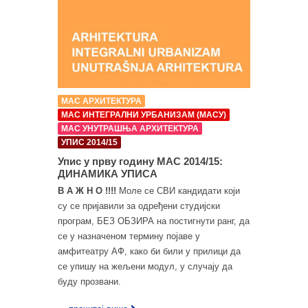
МАС АРХИТЕКТУРА
МАС ИНТЕГРАЛНИ УРБАНИЗАМ (МАСУ)
МАС УНУТРАШЊА АРХИТЕКТУРА
УПИС 2014/15
Упис у прву годину МАС 2014/15:
ДИНАМИКА УПИСА
В А Ж Н О !!!!
Моле се СВИ кандидати који
су се пријавили за одређени студијски
програм, БЕЗ ОБЗИРА на постигнути ранг, да
се у назначеном термину појаве у
амфитеатру АФ, како би били у прилици да
се упишу на жељени модул, у случају да
буду прозвани.