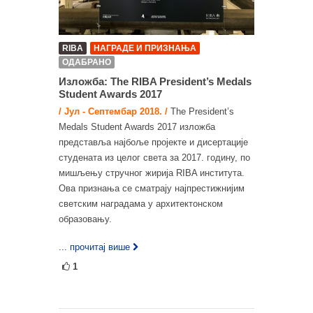
RIBA
НАГРАДЕ И ПРИЗНАЊА
ОДАБРАНО
Изложба: The RIBA President’s Medals
Student Awards 2017
/ Јул - Септембар 2018. /
The President’s
Medals Student Awards 2017 изложба
представља најбоље пројекте и дисертације
студената из целог света за 2017. годину, по
мишљењу стручног жирија RIBA института.
Ова признања се сматрају најпрестижнијим
светским наградама у архитектонском
образовању.
... прочитај више
1