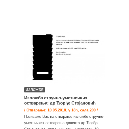
ИЗЛОЖБЕ
Изложба стручно-уметничких
остварења: др Ђорђе Стојановић
/ Отварање: 10.05.2018. у 18h, сала 200 /
Позивамо Вас на отварање изложбе стручно-
уметничких остварења доцента др Ђорђа