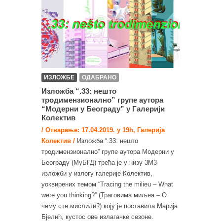
ИЗЛОЖБЕ
ОДАБРАНО
Изложба “.33: нешто
тродимензионално” групе аутора
“Модерни у Београду” у Галерији
Колектив
/ Отварање: 17.04.2019. у 19h, Галерија
Колектив /
Изложба “.33: нешто
тродимензионално” групе аутора Модерни у
Београду (МуБГД) трећа је у низу 3М3
изложби у излогу галерије Колектив,
уоквирених темом “Tracing the milieu – What
were you thinking?” (Траговима миљеа – О
чему сте мислили?) коју је поставила Марија
Бјелић, кустос ове излагачке сезоне.