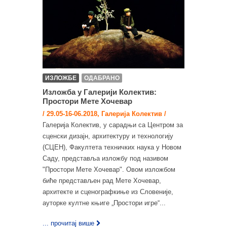
ИЗЛОЖБЕ
ОДАБРАНО
Изложба у Галерији Колектив:
Простори Мете Хочевар
/ 29.05-16-06.2018, Галерија Колектив /
Галерија Колектив, у сарадњи са Центром за
сценски дизајн, архитектуру и технологију
(СЦЕН), Факултета техничких наука у Новом
Саду, представља изложбу под називом
"Простори Мете Хочевар". Овом изложбом
биће представљен рад Мете Хочевар,
архитекте и сценографкиње из Словеније,
ауторке култне књиге „Простори игре“...
... прочитај више