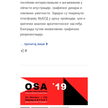
посебним интересовањем и ангажманом у
области илустрације, графичког дизајна и
ликовних уметности. Заједно су покренули
платформу МуБГД у циљу промоције, али и
критичке анализе архитектонског наслеђа
Београда путем иновативних графичких
репрезентација.
... прочитај више
0