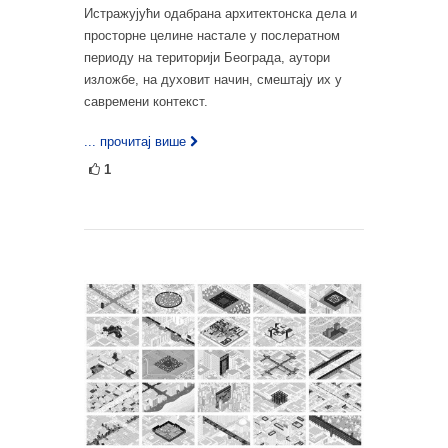
Истражујући одабрана архитектонска дела и
просторне целине настале у послератном
периоду на територији Београда, аутори
изложбе, на духовит начин, смештају их у
савремени контекст.
... прочитај више
1