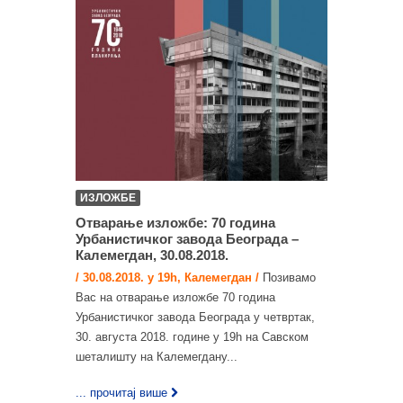
ИЗЛОЖБЕ
Отварање изложбе: 70 година
Урбанистичког завода Београда –
Калемегдан, 30.08.2018.
/ 30.08.2018. у 19h, Калемегдан /
Позивамо
Вас на отварање изложбе 70 година
Урбанистичког завода Београда у четвртак,
30. августа 2018. године у 19h на Савском
шеталишту на Калемегдану...
... прочитај више