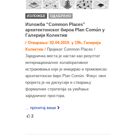
ИЗЛОЖБЕ
ОДАБРАНО
Изложба “Common Places”
архитектонског бироа Plan Común у
Галерији Колектив
/ Отварање: 02.04.2019. у 19h, Галерија
Колектив /
Пројекат Common Places /
Заједничка места је настао као резултат
интернационалног колаборативног
истраживања које је иницирао и промовисао
архитектонски биро Plan Común. Фокус овог
пројекта је на дискусији и стварању
формалних стратегија за увећање
заједничког простора.
... прочитај више
2