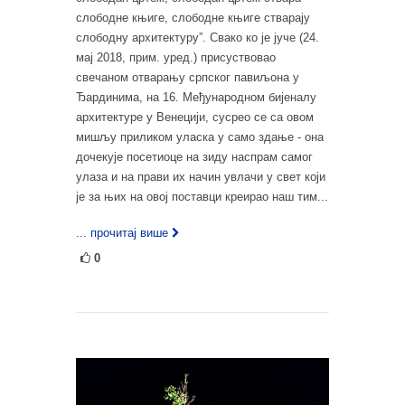
слободне књиге, слободне књиге стварају
слободну архитектуру”. Свако ко је јуче (24.
мај 2018, прим. уред.) присуствовао
свечаном отварању српског павиљона у
Ђардинима, на 16. Међународном бијеналу
архитектуре у Венецији, сусрео се са овом
мишљу приликом уласка у само здање - она
дочекује посетиоце на зиду наспрам самог
улаза и на прави их начин увлачи у свет који
је за њих на овој поставци креирао наш тим...
... прочитај више
0