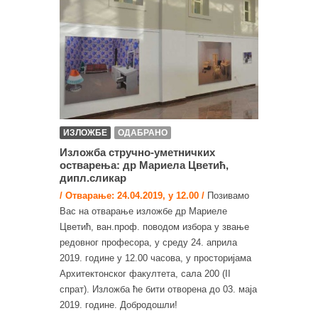
ИЗЛОЖБЕ
ОДАБРАНО
Изложба стручно-уметничких
остварења: др Мариела Цветић,
дипл.сликар
/ Отварање: 24.04.2019, у 12.00 /
Позивамо
Вас на отварање изложбе др Мариеле
Цветић, ван.проф. поводом избора у звање
редовног професора, у среду 24. априла
2019. године у 12.00 часова, у просторијама
Архитектонског факултета, сала 200 (II
спрат). Изложба ће бити отворена до 03. маја
2019. године. Добродошли!