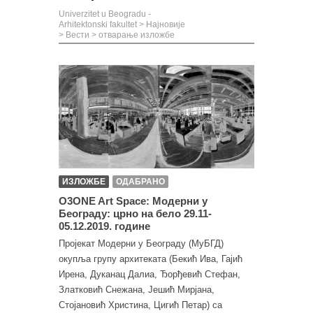
Univerzitet u Beogradu -
Arhitektonski fakultet
>
Најновије
>
Вести
>
отварање изложбе
ИЗЛОЖБЕ
ОДАБРАНО
O3ONE Art Space: Модерни у
Београду: црно на бело 29.11-
05.12.2019. године
Пројекат Модерни у Београду (МуБГД)
окупља групу архитеката (Бекић Ива, Гајић
Ирена, Дуканац Далиа, Ђорђевић Стефан,
Златковић Снежана, Јешић Мирјана,
Стојановић Христина, Цигић Петар) са