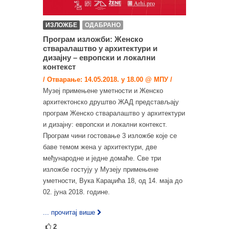
ИЗЛОЖБЕ
ОДАБРАНО
Програм изложби: Женско
стваралаштво у архитектури и
дизајну – европски и локални
контекст
/ Отварање: 14.05.2018. у 18.00 @ МПУ /
Музеј примењене уметности и Женско
архитектонско друштво ЖАД представљају
програм Женско стваралаштво у архитектури
и дизајну: европски и локални контекст.
Програм чини гостовање 3 изложбе које се
баве темом жена у архитектури, две
међународне и једне домаће. Све три
изложбе гостују у Музеју примењене
уметности, Вука Караџића 18, од 14. маја до
02. јуна 2018. године.
... прочитај више
2