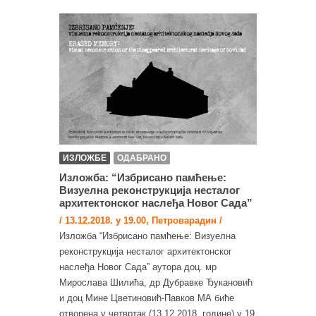
ИЗЛОЖБЕ
ОДАБРАНО
Изложба: “Избрисано памћење:
Визуелна реконструкција несталог
архитектонског наслеђа Новог Сада”
/ 13.12.2018. у 19.00, Петроварадин /
Изложба “Избрисано памћење: Визуелна
реконструкција несталог архитектонског
наслеђа Новог Сада” аутора доц. мр
Мирослава Шилића, др Дубравке Ђукановић
и доц Мине Цветиновић-Павков МА биће
отворена у четвртак (13.12.2018. године) у 19