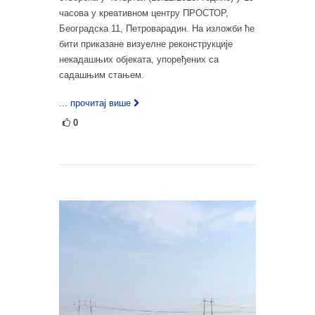
часова у креативном центру ПРОСТОР,
Београдска 11, Петроварадин. На изложби ће
бити приказане визуелне реконструкције
некадашњих објеката, упоређених са
садашњим стањем.
... прочитај више
0