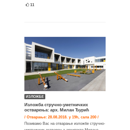
11
ИЗЛОЖБЕ
Изложба стручно-уметничких
остварења: арх. Милан Ђурић
/ Отварање: 28.08.2018. у 19h, сала 200 /
Позивамо Вас на отварање изложбе стручно-
уметничких остварења архитекте Милана