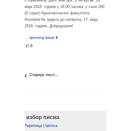
Стојановића, дипл.инж.арх, у четвртак, 10.
маја 2018. године у 18.00 часова, у сали 200
(II спрат) Архитектонског факултета.
Изложба ће трајати до четвртка, 17. маја
2018. године. Добродошли!
... прочитај више
0
Старији текстови
избор писма
ћирилица
|
latinica