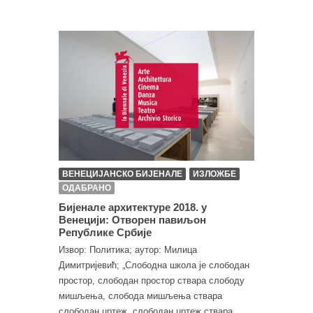
ВЕНЕЦИЈАНСКО БИЈЕНАЛЕ
ИЗЛОЖБЕ
ОДАБРАНО
Бијенале архитектуре 2018. у
Венецији: Отворен павиљон
Републике Србије
Извор: Политика; аутор: Милица
Димитријевић; „Слободна школа је слободан
простор, слободан простор ствара слободу
мишљења, слобода мишљења ствара
слободан цртеж, слободан цртеж ствара