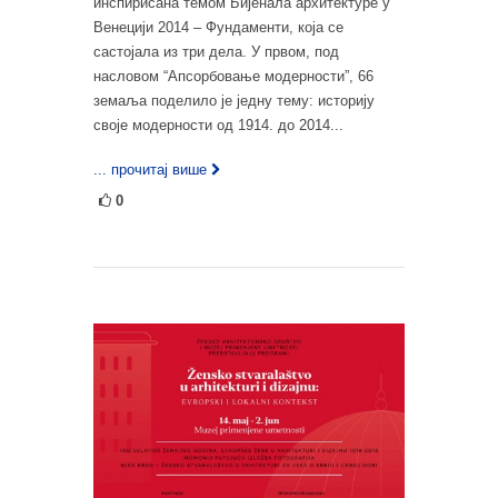
инспирисана темом Бијенала архитектуре у
Венецији 2014 – Фундаменти, која се
састојала из три дела. У првом, под
насловом “Апсорбовање модерности”, 66
земаља поделило је једну тему: историју
своје модерности од 1914. до 2014...
... прочитај више
0