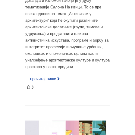
догађаја и изложби такође је у духу
тематизације Салона На ивици. То се пре
свега односи на темат „Активизам у
архитектури“ који ће окупити различите
архитектонске делатнике (групе, тимове и
удружења) и представити њихова
активистичка искустава, програме и борбу за
интегритет професије и очување урбаних,
еколошких и споменичких целина као и
унапређење архитектонске културе и култура
простора у нашој средини.
... прочитај више
3