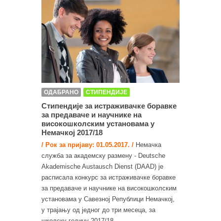
ОДАБРАНО
СТИПЕНДИЈЕ
Стипендије за истраживачке боравке
за предаваче и научнике на
високошколским установама у
Немачкој 2017/18
/ Рок за пријаву: 01.05.2017. /
Немачка
служба за академску размену - Deutsche
Akademische Austausch Dienst (DAAD) је
расписала конкурс за истраживачке боравке
за предаваче и научнике на високошколским
установама у Савезној Републици Немачкој,
у трајању од једног до три месеца, за
школску годину 2017/18...