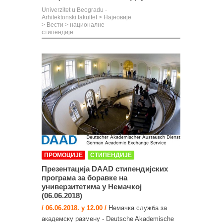
Univerzitet u Beogradu -
Arhitektonski fakultet
>
Најновије
>
Вести
>
националне
стипендије
ПРОМОЦИЈЕ
СТИПЕНДИЈЕ
Презентација DAAD стипендијских
програма за боравке на
универзитетима у Немачкој
(06.06.2018)
/ 06.06.2018. у 12.00 /
Немачка служба за
академску размену - Deutsche Akademische