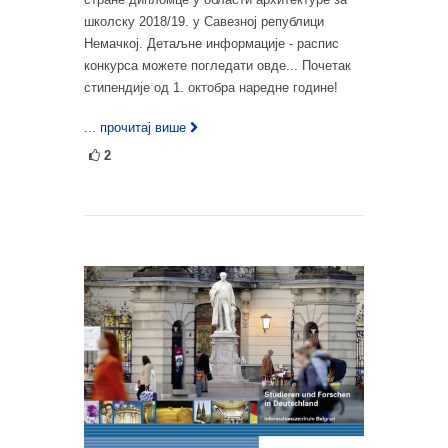
школску 2018/19. у Савезној републици
Немачкој. Детаљне информације - распис
конкурса можете погледати овде... Почетак
стипендије од 1. октобра наредне године!
... прочитај више
2