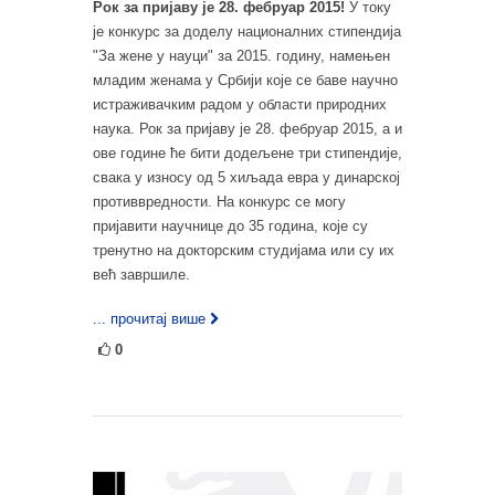
Рок за пријаву је 28. фебруар 2015!
У току
је конкурс за доделу националних стипендија
"За жене у науци" за 2015. годину, намењен
младим женама у Србији које се баве научно
истраживачким радом у области природних
наука. Рок за пријаву је 28. фебруар 2015, а и
ове године ће бити додељене три стипендије,
свака у износу од 5 хиљада евра у динарској
противвредности. На конкурс се могу
пријавити научнице до 35 година, које су
тренутно на докторским студијама или су их
већ завршиле.
... прочитај више
0