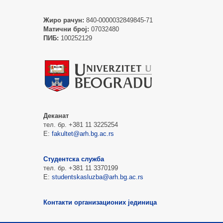
Жиро рачун:
840-0000032849845-71
Матични број:
07032480
ПИБ:
100252129
Деканат
тел. бр. +381 11 3225254
Е:
fakultet@arh.bg.ac.rs
Студентска служба
тел. бр. +381 11 3370199
Е:
studentskasluzba@arh.bg.ac.rs
Контакти организационих јединица