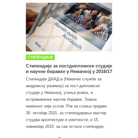
СТИПЕНДИЈЕ
Стипендије за постдипломске студије
и научне боравке у Немачкој у 2016/17
Стипендије ДААД-а (Немачке службе за
академску размену) за пост-дипломске
студије у Немачкој, учење језика, и
истраживачке научне боравке. Знање
немачког није услов. Рок за слање пријаве:
30. октобар 2015. за стипендирање мастер
студија архитектуре и уметности; и 15.
новембар 2015. за све остале стипендије.