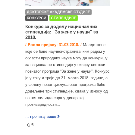
ДОКТОРСКЕ АКАДЕМСКЕ СТУДИЈЕ
КОНКУРСИ
СТИПЕНДИЈЕ
Конкурс за доделу националних
стипендија: “За жене у науци” за
2018.
/ Рок за пријаву: 31.03.2018. /
Младе жене
које се баве научноистраживачким радом у
области природних наука могу да конкуришу
за националне стипендије у оквиру светски
познатог програма “За жене у науци”. Конкурс
је у току и траје до 31. марта 2018. године, а
у склопу новог циклуса овог програма биће
додељене три стипендије, свака у износу од
по пет хиљада евра у динарској
противвредности...
... прочитај више
5