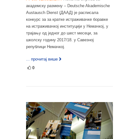
академску размену – Deutsche Akademische
Austausch Dienst (ДААД) је расписала
конкурс за за кратке истраживачке боравке
на истраживачкој институцији у Немачкој, у
трајању од једног до шест месеци, за
школску годину 2017/18. у Савезној
републици Немачкој.
... прочитај више
0