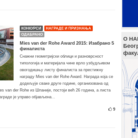
КОНКУРСИ
НАГРАДЕ И ПРИЗНАЊА
ОДАБРАНО
О НА
Mies van der Rohe Award 2015: Изабрано 5
Беог
финалиста
факу
Снажни геометријски облици и разноврсност
типологија и материјала чине врло узбудљивом
овогодишњу листу финалиста за престижну
награду Mies van der Rohe Award. Награда која се
додељује сваке друге године, организована од
s van der Rohe из Шпаније, постоји већ 26 година, а листа
награде је управо објављена...
9