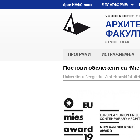
брзи ИНФО линк
E ПЛАТФОРМЕ:
УНИВЕРЗИТЕТ У
АРХИТ
ФАКУЛ
ПРОГРАМИ
ИСТРАЖИВАЊА
Постови обележени са ‘Mie
Univerzitet u Beogradu - Arhitektonski fakultet