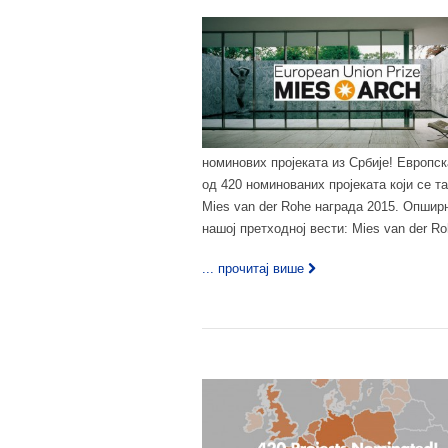
номинових пројеката из Србије! Европск
од 420 номинованих пројеката који се т
Mies van der Rohe награда 2015. Опширн
нашој претходној вести: Mies van der R
... прочитај више