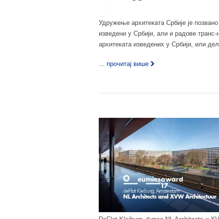
Удружење архитеката Србије је позвано 
изведени у Србији, али и радове транс-
архитеката изведених у Србији, или де
... прочитај више