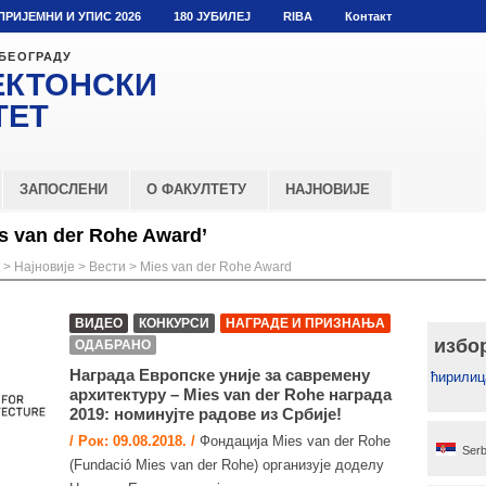
ПРИЈЕМНИ И УПИС 2026
180 ЈУБИЛЕЈ
RIBA
Контакт
 БЕОГРАДУ
ЕКТОНСКИ
ТЕТ
ЗАПОСЛЕНИ
О ФАКУЛТЕТУ
НАЈНОВИЈЕ
s van der Rohe Award’
>
Најновије
>
Вести
>
Mies van der Rohe Award
ВИДЕО
КОНКУРСИ
НАГРАДЕ И ПРИЗНАЊА
избо
ОДАБРАНО
Награда Европске уније за савремену
ћирилиц
архитектуру – Mies van der Rohe награда
2019: номинујте радове из Србије!
/ Рок: 09.08.2018. /
Фондација Mies van der Rohe
Serb
(Fundació Mies van der Rohe) организује доделу