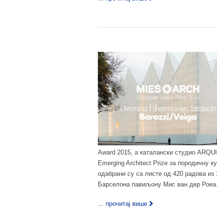
Award 2015, а каталански студио ARQU
Emerging Architect Prize за породичну 
одабрани су са листе од 420 радова из 
Барселона павиљону Мис ван дер Роеа.
... прочитај више