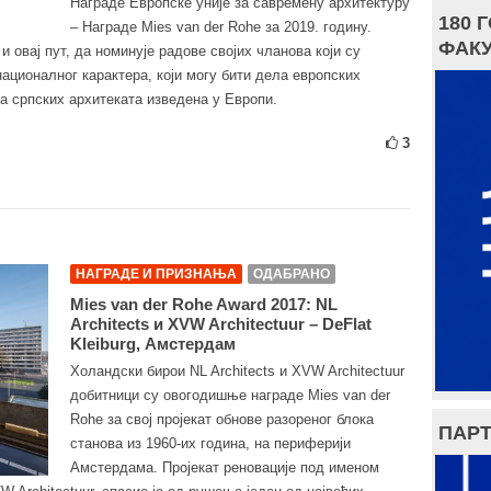
Награде Европске уније за савремену архитектуру
180 
– Награде Mies van der Rohe за 2019. годину.
ФАКУ
и овај пут, да номинује радове својих чланова који су
националног карактера, који могу бити дела европских
ла српских архитеката изведена у Европи.
3
НАГРАДЕ И ПРИЗНАЊА
ОДАБРАНО
Mies van der Rohe Award 2017: NL
Architects и XVW Architectuur – DeFlat
Kleiburg, Амстердам
Холандски бирои NL Architects и XVW Architectuur
добитници су овогодишње награде Mies van der
Rohe за свој пројекат обнове разореног блока
ПАРТ
станова из 1960-их година, на периферији
Амстердама. Пројекат реновације под именом