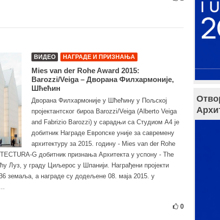
ВИДЕО
НАГРАДЕ И ПРИЗНАЊА
Mies van der Rohe Award 2015:
Barozzi/Veiga – Дворана Филхармоније,
Шћећин
Отво
Дворана Филхармоније у Шћећину у Пољској
Архи
пројектантског бироа Barozzi/Veiga (Alberto Veiga
and Fabrizio Barozzi) у сарадњи са Студиом А4 је
добитник Награде Европске уније за савремену
архитектуру за 2015. годину - Mies van der Rohe
ITECTURA-G добитник признања Архитекта у успону - The
кућу Луз, у граду Циљерос у Шпанији. Награђени пројекти
36 земаља, а награде су додељене 08. маја 2015. у
..
0