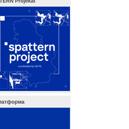
TERN Projekat
латформа