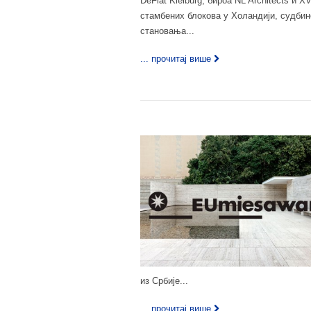
DeFlat Kleiburg, бироа NL Architects и X
стамбених блокова у Холандији, судбин
становања...
... прочитај више
из Србије...
... прочитај више