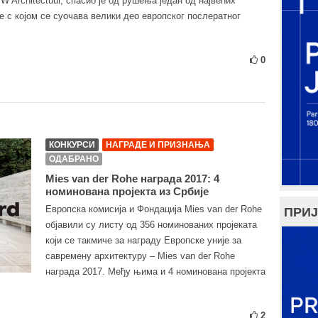
VW Architectuur, спасио је од рушења један од највећих
е с којом се суочава велики део европског послератног
0
КОНКУРСИ
НАГРАДЕ И ПРИЗНАЊА
ОДАБРАНО
Mies van der Rohe награда 2017: 4
номинована пројекта из Србије
Европска комисија и Фондација Mies van der Rohe
ПРИЈ
објавили су листу од 356 номинованих пројеката
који се такмиче за награду Европске уније за
савремену архитектуру – Mies van der Rohe
награда 2017. Међу њима и 4 номинована пројекта
2