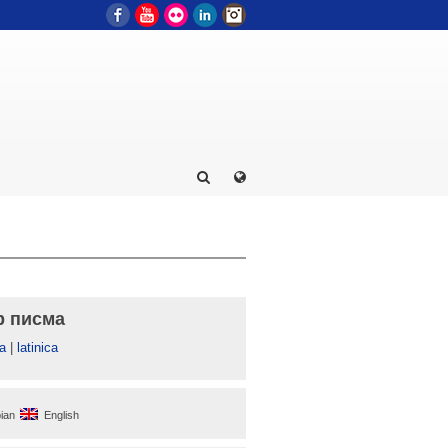
Facebook
YouTube
Flickr
LinkedIn
Instagram
р писма
а
|
latinica
ian
English