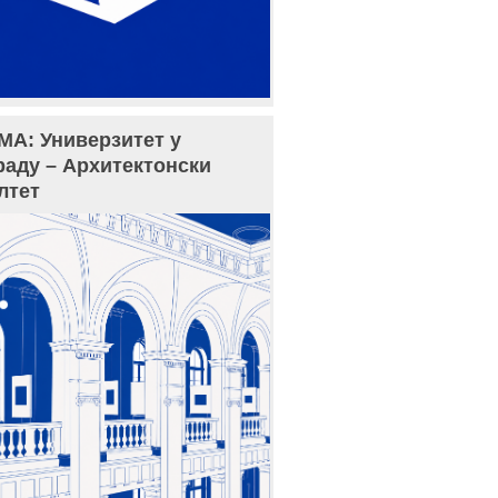
МА: Универзитет у
раду – Архитектонски
лтет