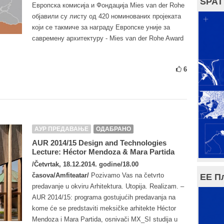
SPAT
Европска комисија и Фондација Mies van der Rohe
објавили су листу од 420 номинованих пројеката
који се такмиче за награду Европске уније за
савремену архитектуру - Mies van der Rohe Award
6
АУР ПРЕДАВАЊЕ
ОДАБРАНО
AUR 2014/15 Design and Technologies
Lecture: Héctor Mendoza & Mara Partida
/Četvrtak, 18.12.2014. godine/18.00
časova/Amfiteatar/
Pozivamo Vas na četvrto
ЕЕ П
predavanje u okviru Arhitektura. Utopija. Realizam. –
AUR 2014/15: programa gostujućih predavanja na
kome će se predstaviti meksičke arhitekte Héctor
Mendoza i Mara Partida, osnivači MX_SI studija u