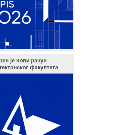
рен је нови рачун
тектонског факултета