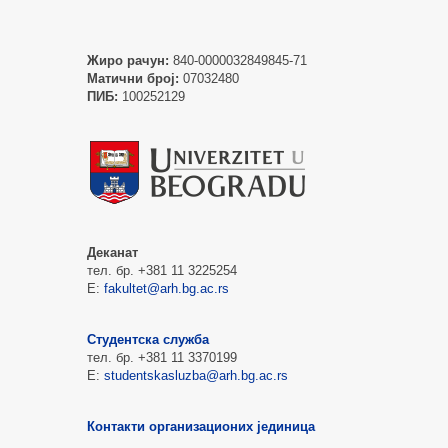
Жиро рачун:
840-0000032849845-71
Матични број:
07032480
ПИБ:
100252129
Деканат
тел. бр. +381 11 3225254
Е:
fakultet@arh.bg.ac.rs
Студентска служба
тел. бр. +381 11 3370199
Е:
studentskasluzba@arh.bg.ac.rs
Контакти организационих јединица