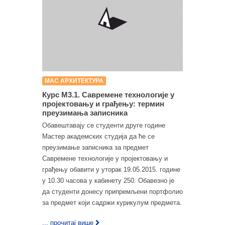
МАС АРХИТЕКТУРА
Курс М3.1. Савремене технологије у
пројектовању и грађењу: термин
преузимања записника
Обавештавају се студенти друге године
Мастер академских студија да ће се
преузимање записника за предмет
Савремене технологије у пројектовању и
грађењу обавити у уторак 19.05.2015. године
у 10.30 часова у кабинету 250. Обавезно је
да студенти донесу припремљени портфолио
за предмет који садржи курикулум предмета.
... прочитај више