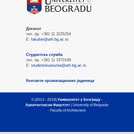
Деканат
тел. бр. +381 11 3225254
Е:
fakultet@arh.bg.ac.rs
Студентска служба
тел. бр. +381 11 3370199
Е:
studentskasluzba@arh.bg.ac.rs
Контакти организационих јединица
© [2013 - 2018]
Универзитет у Београду -
Архитектонски Факултет
| University of Belgrade
- Faculty of Architecture
Врх стране