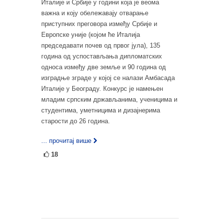
Италије и Србије у години која је веома
важна и коју обележавају отварање
приступних преговора између Србије и
Европске уније (којом ће Италија
председавати почев од првог јула), 135
година од успостављања дипломатских
односа између две земље и 90 година од
изградње зграде у којој се налази Амбасада
Италије у Београду. Конкурс је намењен
младим српским држављанима, ученицима и
студентима, уметницима и дизајнерима
старости до 26 година.
... прочитај више
18