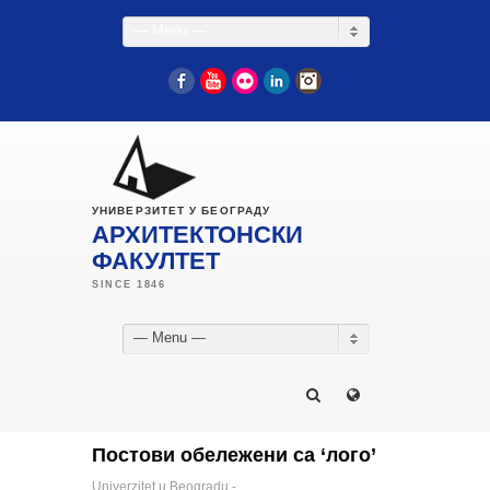
— Menu —
Facebook
YouTube
Flickr
LinkedIn
Instagram
УНИВЕРЗИТЕТ У БЕОГРАДУ
АРХИТЕКТОНСКИ
ФАКУЛТЕТ
— Menu —
Постови обележени са ‘лого’
Univerzitet u Beogradu -