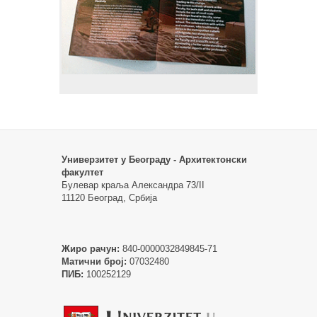
Универзитет у Београду - Архитектонски
факултет
Булевар краља Александра 73/II
11120 Београд, Србија
Жиро рачун:
840-0000032849845-71
Матични број:
07032480
ПИБ:
100252129