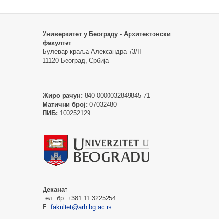
Универзитет у Београду - Архитектонски
факултет
Булевар краља Александра 73/II
11120 Београд, Србија
Жиро рачун:
840-0000032849845-71
Матични број:
07032480
ПИБ:
100252129
Деканат
тел. бр. +381 11 3225254
Е:
fakultet@arh.bg.ac.rs