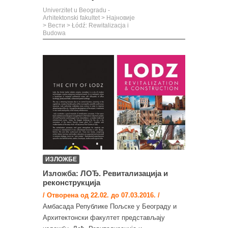
Univerzitet u Beogradu -
Arhitektonski fakultet
>
Најновије
>
Вести
>
Łódź: Rewitalizacja i
Budowa
ИЗЛОЖБЕ
Изложба: ЛОЂ. Ревитализација и
реконструкција
/ Отворена од 22.02. до 07.03.2016. /
Амбасада Републике Пољске у Београду и
Архитектонски факултет представљају