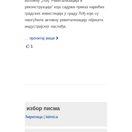
изложбу „Лођ. Ревитализација и
реконструкција“ која садржи приказ највећих
градских инвестиција у граду Лођ које су
омогућиле активну ревитализацију објеката
индустријског наслеђа.
... прочитај више
1
избор писма
ћирилица
|
latinica