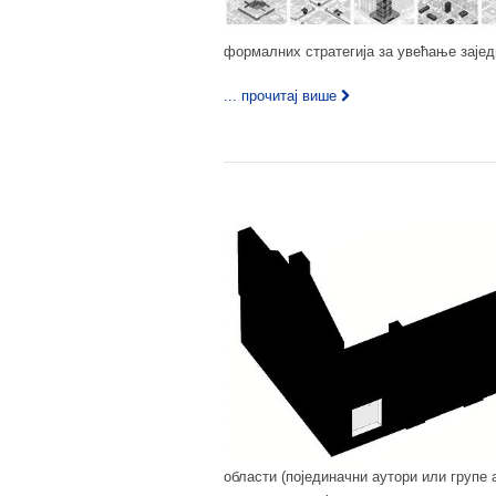
формалних стратегија за увећање зајед
... прочитај више
области (појединачни аутори или групе 