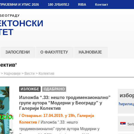
ПРИЈЕМНИ И УПИС 2026
180 ЈУБИЛЕЈ
RIBA
Контакт
 БЕОГРАДУ
ЕКТОНСКИ
ТЕТ
ЗАПОСЛЕНИ
О ФАКУЛТЕТУ
НАЈНОВИЈЕ
ектив’
>
Најновије
>
Вести
>
Колектив
ИЗЛОЖБЕ
ОДАБРАНО
избо
Изложба “.33: нешто тродимензионално”
групе аутора “Модерни у Београду” у
ћирилиц
Галерији Колектив
/ Отварање: 17.04.2019. у 19h, Галерија
Колектив /
Изложба “.33: нешто
Serb
тродимензионално” групе аутора Модерни у