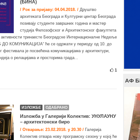
(БИНА)
/ Рок за пријаву: 04.04.2018. /
Друштво
архитеката Београда и Културни центар Београда
позивају студенте завршних година и мастер
студија Филозофског и Архитектонског факултета
их активности тринаесте Београдске Интернационалне Недеље
 ДО КОМУНИКАЦИЈА“ ће се oдржати у периоду од 10. до
ег фестивала је посвећена комуникацијама у архитектури,
еја о релацијама и просторима града...
1
АФ 
ИЗЛОЖБЕ
ОДАБРАНО
Изложба у Галерији Колектив: УНУЛАУНУ
– архитектонски биро
/ Отварање: 23.02.2018. у 20.30 /
Галерија
Колектив отвара нову програмску сезону у којој ће