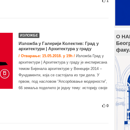
1
ИЗЛОЖБЕ
О НА
Беог
Изложба у Галерији Колектив: Град у
архитектури | Архитектура у граду
факу
/ Отварање: 15.05.2018. у 19h /
Изложба Град у
архитектури | Архитектура у граду је инспирисана
темом Бијенала архитектуре у Венецији 2014 –
Фундаменти, која се састојала из три дела. У
првом, под насловом “Апсорбовање модерности”,
66 земаља поделило је једну тему: историју своје
0