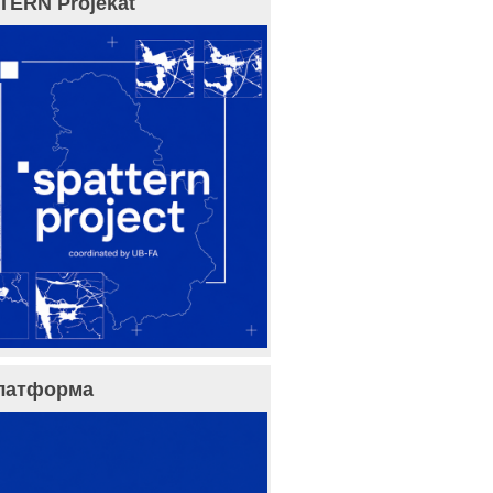
TERN Projekat
латформа