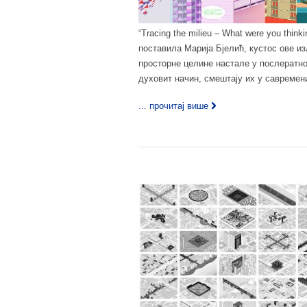
“Tracing the milieu – What were you thin
поставила Марија Бјелић, кустос ове и
просторне целине настале у послератно
духовит начин, смештају их у савремени
... прочитај више