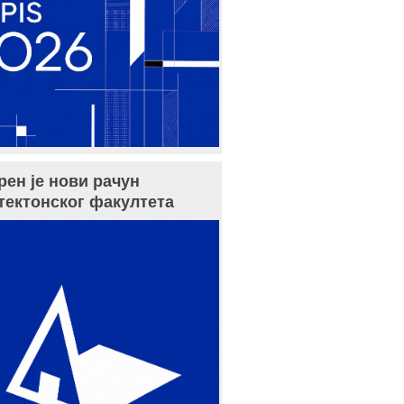
рен је нови рачун
тектонског факултета