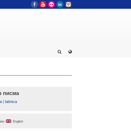
Facebook
YouTube
Flickr
LinkedIn
Instagram
р писма
а
|
latinica
ian
English