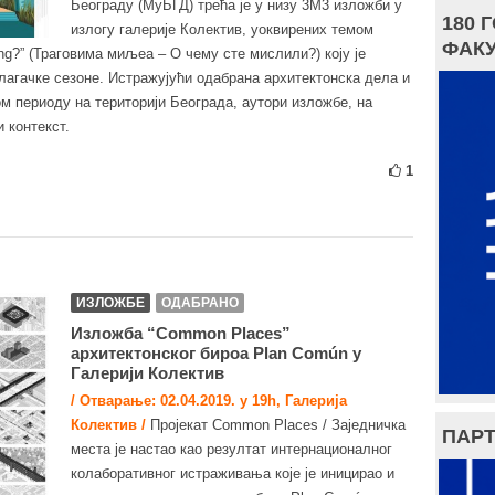
Београду (МуБГД) трећа је у низу 3М3 изложби у
180 
излогу галерије Колектив, уоквирених темом
ФАКУ
king?” (Траговима миљеа – О чему сте мислили?) коју је
злагачке сезоне. Истражујући одабрана архитектонска дела и
м периоду на територији Београда, аутори изложбе, на
 контекст.
1
ИЗЛОЖБЕ
ОДАБРАНО
Изложба “Common Places”
архитектонског бироа Plan Común у
Галерији Колектив
/ Отварање: 02.04.2019. у 19h, Галерија
Колектив /
Пројекат Common Places / Заједничка
ПАРТ
места је настао као резултат интернационалног
колаборативног истраживања које је иницирао и