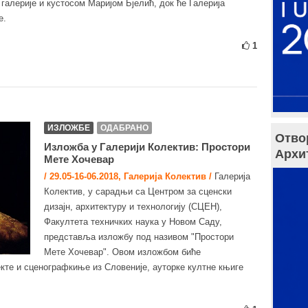
галерије и кустосом Маријом Бјелић, док ће Галерија
е.
1
ИЗЛОЖБЕ
ОДАБРАНО
Отво
Изложба у Галерији Колектив: Простори
Архи
Мете Хочевар
/ 29.05-16-06.2018, Галерија Колектив /
Галерија
Колектив, у сарадњи са Центром за сценски
дизајн, архитектуру и технологију (СЦЕН),
Факултета техничких наука у Новом Саду,
представља изложбу под називом "Простори
Мете Хочевар". Овом изложбом биће
кте и сценографкиње из Словеније, ауторке култне књиге