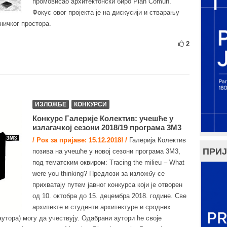
промовисао архитектонски биро Plan Común.
Фокус овог пројекта је на дискусији и стварању
ничког простора.
2
ИЗЛОЖБЕ
КОНКУРСИ
Конкурс Галерије Колектив: учешће у
излагачкој сезони 2018/19 програма 3М3
/ Рок за пријаве: 15.12.2018! /
Галерија Колектив
ПРИЈ
позива на учешће у новој сезони програма 3М3,
под тематским оквиром: Tracing the milieu – What
were you thinking? Предлози за изложбу се
прихватају путем јавног конкурса који је отворен
од 10. октобра до 15. децембра 2018. године. Све
архитекте и студенти архитектуре и сродних
аутора) могу да учествују. Одабрани аутори ће своје