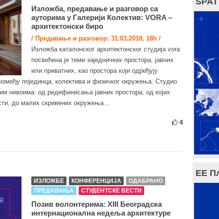
SPAT
Изложба, предавање и разговор са
ауторима у Галерији Колектив: VORA –
архитектонски биро
/ Предавање и разговор: 31.03.2018, 18h /
Изложба каталонског архитектонског студија vora
посвећена је теми заједничких простора, јавних
или приватних, као простора који одређују
између појединца, колектива и физичког окружења. Студио
тим нивоима: од редефинисања јавних простора, од којих
сти, до малих скривених окружења...
4
ЕЕ П
ИЗЛОЖБЕ
КОНФЕРЕНЦИЈА
ОДАБРАНО
ПРЕДАВАЊА
СТУДЕНТСКЕ ВЕСТИ
Позив волонтерима: XIII Београдска
интернационална недеља архитектуре