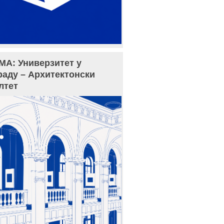
МА: Универзитет у
раду – Архитектонски
лтет