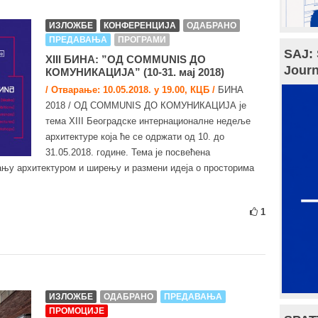
ИЗЛОЖБЕ
КОНФЕРЕНЦИЈА
ОДАБРАНО
ПРЕДАВАЊА
ПРОГРАМИ
SAJ: 
XIII БИНА: ”ОД COMMUNIS ДО
Journ
КОМУНИКАЦИЈА” (10-31. мај 2018)
/ Отварање: 10.05.2018. у 19.00, КЦБ /
БИНА
2018 / ОД COMMUNIS ДО КОМУНИКАЦИЈА је
тема XIII Београдске интернационалне недеље
архитектуре која ће се одржати од 10. до
31.05.2018. године. Тема је посвећена
ању архитектуром и ширењу и размени идеја о просторима
1
ИЗЛОЖБЕ
ОДАБРАНО
ПРЕДАВАЊА
ПРОМОЦИЈЕ