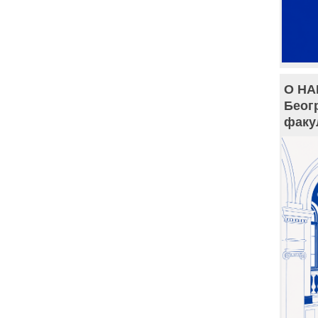
О НА
Беог
факу