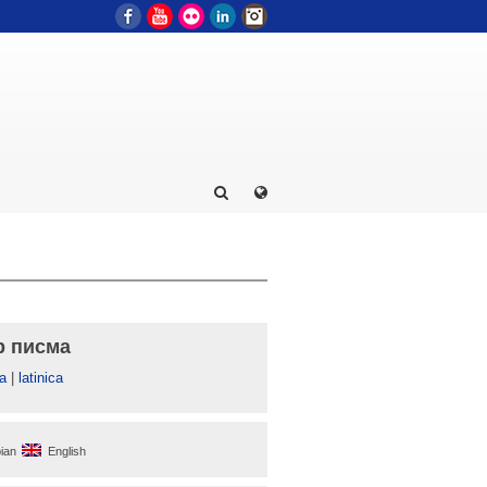
Facebook
YouTube
Flickr
LinkedIn
Instagram
р писма
а
|
latinica
ian
English