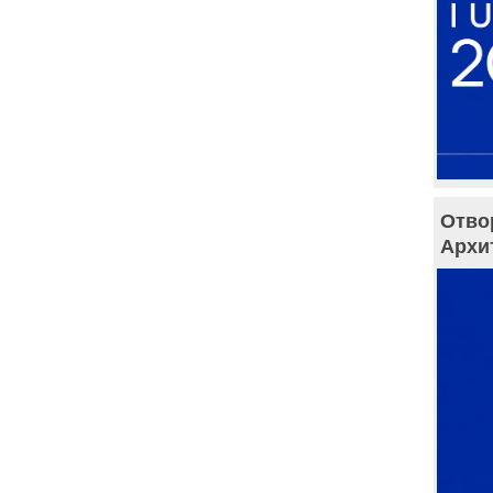
Отво
Архи