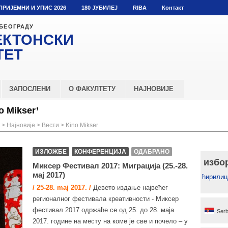
ПРИЈЕМНИ И УПИС 2026
180 ЈУБИЛЕЈ
RIBA
Контакт
 БЕОГРАДУ
ЕКТОНСКИ
ТЕТ
ЗАПОСЛЕНИ
О ФАКУЛТЕТУ
НАЈНОВИЈЕ
o Mikser’
>
Најновије
>
Вести
>
Kino Mikser
ИЗЛОЖБЕ
КОНФЕРЕНЦИЈА
ОДАБРАНО
избо
Миксер Фестивал 2017: Миграција (25.-28.
мај 2017)
ћирилиц
/ 25-28. maj 2017. /
Девето издање највећег
регионалног фестивала креативности - Миксер
фестивал 2017 одржаће се од 25. до 28. маја
Serb
2017. године на месту на коме је све и почело – у