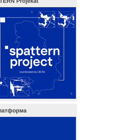
TERN Projekat
латформа