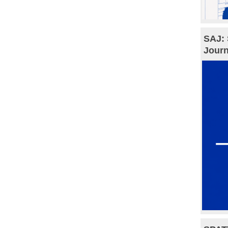
SAJ: 
Journ