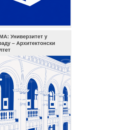
МА: Универзитет у
раду – Архитектонски
лтет