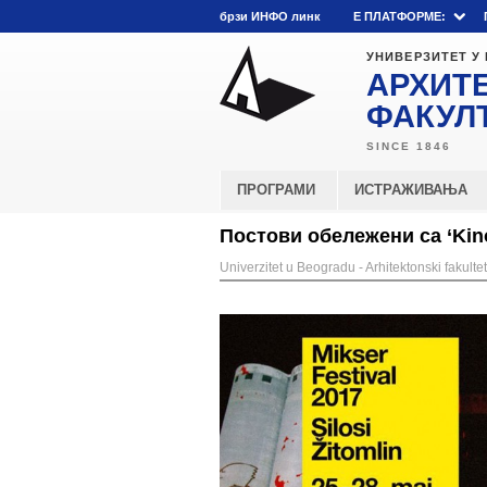
брзи ИНФО линк
E ПЛАТФОРМЕ:
УНИВЕРЗИТЕТ У
АРХИТ
ФАКУЛ
ПРОГРАМИ
ИСТРАЖИВАЊА
Постови обележени са ‘Kin
Univerzitet u Beogradu - Arhitektonski fakultet