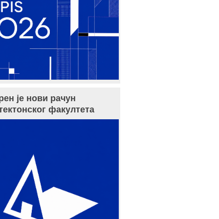
рен је нови рачун
тектонског факултета