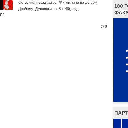
силосима некадашњег Житомлина на доњем
180 
Дорћолу (Дунавски кеј бр. 46), под
ФАКУ
Е”.
0
ПАРТ