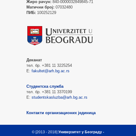
Жиро рачун:
840-0000032849845-71
Матични број:
07032480
ПИБ:
100252129
Деканат
тел. бр. +381 11 3225254
Е:
fakultet@arh.bg.ac.rs
Студентска служба
тел. бр. +381 11 3370199
Е:
studentskasluzba@arh.bg.ac.rs
Контакти организационих јединица
© [2013 - 2018]
Универзитет у Београду -