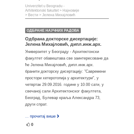
Univerzitet u Beogradu -
Arhitektonski fakultet
>
Најновије
>
Вести
>
Јелена Михајловић
ОДБРАНЕ НАУЧНИХ РАДОВА
Одбрана докторске дисертације:
Јелена Михајловић, дипл.инж.арх.
Универзитет у Београду - Архитектонски
факултет обавештава све заинтересоване да
ће Јелена Михајловић, дипл.инж.арх.
бранити докторску дисертацију: ”Савремени
простори хетеротопија у архитектури", у
четвртак 29.09.2016. године у 10.00 сати, у
свечаној сали Архитектонског факултета,
Београд, Булевар краља Александра 73,
други спрат.
... прочитај више
0