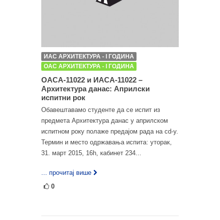
ИАС АРХИТЕКТУРА - I ГОДИНА
ОАС АРХИТЕКТУРА - I ГОДИНА
ОАСА-11022 и ИАСА-11022 –
Архитектура данас: Априлски
испитни рок
Обавештавамо студенте да се испит из
предмета Архитектура данас у априлском
испитном року полаже предајом рада на cd-у.
Термин и место одржавања испита: уторак,
31. март 2015, 16h, кабинет 234...
... прочитај више
0