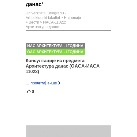
данас’
Univerzitet u Beogradu -
Arhitektonski fakultet
>
Најновије
>
Вести
>
ИАСА-11022:
Архитектура данас
ИАС АРХИТЕКТУРА - I ГОДИНА
ОАС АРХИТЕКТУРА - I ГОДИНА
Консултације из предмета
Архитектура данас (ОАСА-ИАСА
11022)
... прочитај више
0