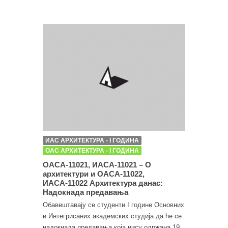
ИАС АРХИТЕКТУРА - I ГОДИНА
ОАС АРХИТЕКТУРА - I ГОДИНА
ОАСА-11021, ИАСА-11021 – О
архитектури и ОАСА-11022,
ИАСА-11022 Архитектура данас:
Надокнада предавања
Обавештавају се студенти I године Основних
и Интегрисаних академских студија да ће се
надокнада предавања која нису одржана 19.