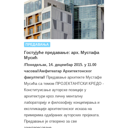
ПРЕДАВАЊА
Гостујуће предавање: арх. Мустафа
Мусић
/Понедељак, 14. децембар 2015. у 11.00
часова//Амфитеатар Архитектонског
факултета//
Предавање архитекте Мустафе
Мусића са темом ПРОЈЕКТАНТСКИ КРЕДО -
Конституисање ауторске позиције у
архитектури кроз личну менталну
лабораторију и филозофију конципирања и
експликације архитектонског исказа на
примерима одабраних ауторских пројеката.
Предавање је отворено за све
заинтересоване.