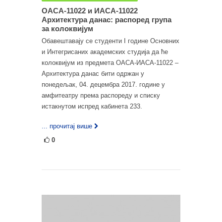
ОАСА-11022 и ИАСА-11022
Архитектура данас: распоред група
за колоквијум
Обавештавају се студенти I године Основних
и Интегрисаних академских студија да ће
колоквијум из предмета ОАСА-ИАСА-11022 –
Архитектура данас бити одржан у
понедељак, 04. децембра 2017. године у
амфитеатру према распореду и списку
истакнутом испред кабинета 233.
... прочитај више
0