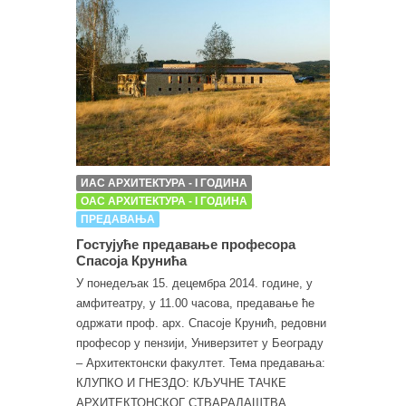
ИАС АРХИТЕКТУРА - I ГОДИНА
ОАС АРХИТЕКТУРА - I ГОДИНА
ПРЕДАВАЊА
Гостујуће предавање професора
Спасоја Крунића
У понедељак 15. децембра 2014. године, у
амфитеатру, у 11.00 часова, предавање ће
одржати проф. арх. Спасоје Крунић, редовни
професор у пензији, Универзитет у Београду
– Архитектонски факултет. Тема предавања:
КЛУПКО И ГНЕЗДО: КЉУЧНЕ ТАЧКЕ
АРХИТЕКТОНСКОГ СТВАРАЛАШТВА