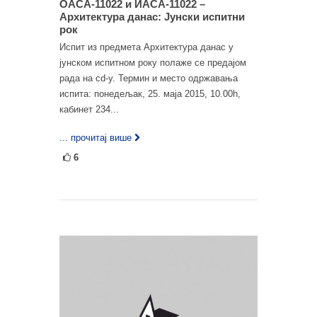
ОАСА-11022 и ИАСА-11022 –
Архитектура данас: Јунски испитни
рок
Испит из предмета Архитектура данас у
јунском испитном року полаже се предајом
рада на cd-у. Термин и место одржавања
испита: понедељак, 25. маја 2015, 10.00h,
кабинет 234...
... прочитај више
6