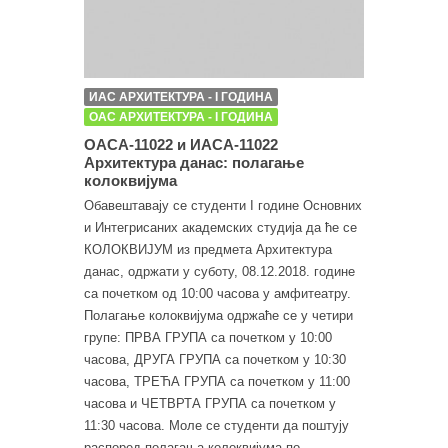
ИАС АРХИТЕКТУРА - I ГОДИНА
ОАС АРХИТЕКТУРА - I ГОДИНА
ОАСА-11022 и ИАСА-11022
Архитектура данас: полагање
колоквијума
Обавештавају се студенти I године Основних
и Интегрисаних академских студија да ће се
КОЛОКВИЈУМ из предмета Архитектура
данас, одржати у суботу, 08.12.2018. године
са почетком од 10:00 часова у амфитеатру.
Полагање колоквијума одржаће се у четири
групе: ПРВА ГРУПА са почетком у 10:00
часова, ДРУГА ГРУПА са почетком у 10:30
часова, ТРЕЋА ГРУПА са почетком у 11:00
часова и ЧЕТВРТА ГРУПА са почетком у
11:30 часова. Моле се студенти да поштују
распоред полагања колоквијума по