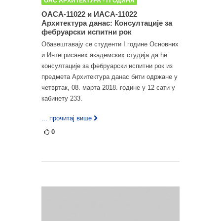
ОАС АРХИТЕКТУРА - I ГОДИНА
ОАСА-11022 и ИАСА-11022
Архитектура данас: Консултације за
фебруарски испитни рок
Обавештавају се студенти I године Основних
и Интегрисаних академских студија да ће
консултације за фебруарски испитни рок из
предмета Архитектура данас бити одржане у
четвртак, 08. марта 2018. године у 12 сати у
кабинету 233.
... прочитај више
0