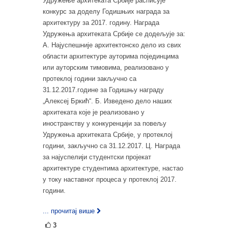
Удружење архитеката Србије расписује
конкурс за доделу Годишњих награда за
архитектуру за 2017. годину. Награда
Удружења архитеката Србије се додељује за:
А. Најуспешније архитектонско дело из свих
области архитектуре ауторима појединцима
или ауторским тимовима, реализовано у
протеклој години закључно са
31.12.2017.године за Годишњу награду
„Алексеј Бркић“. Б. Изведено дело наших
архитеката које је реализовано у
иностранству у конкуренцији за повељу
Удружења архитеката Србије, у протеклој
години, закључно са 31.12.2017. Ц. Награда
за најуспелији студентски пројекат
архитектуре студентима архитектуре, настао
у току наставног процеса у протеклој 2017.
години.
... прочитај више
3