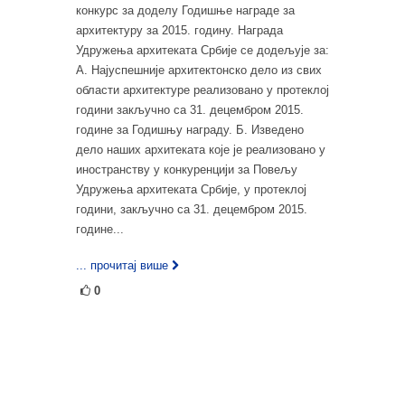
конкурс за доделу Годишње награде за
архитектуру за 2015. годину. Награда
Удружења архитеката Србије се додељује за:
А. Најуспешније архитектонско дело из свих
области архитектуре реализовано у протеклој
години закључно са 31. децембром 2015.
године за Годишњу награду. Б. Изведено
дело наших архитеката које је реализовано у
иностранству у конкуренцији за Повељу
Удружења архитеката Србије, у протеклој
години, закључно са 31. децембром 2015.
године...
... прочитај више
0