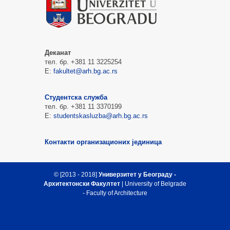
Деканат
тел. бр. +381 11 3225254
Е:
fakultet@arh.bg.ac.rs
Студентска служба
тел. бр. +381 11 3370199
Е:
studentskasluzba@arh.bg.ac.rs
Контакти организационих јединица
© [2013 - 2018]
Универзитет у Београду -
Архитектонски Факултет
| University of Belgrade
- Faculty of Architecture
Врх стране