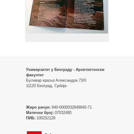
Универзитет у Београду - Архитектонски
факултет
Булевар краља Александра 73/II
11120 Београд, Србија
Жиро рачун:
840-0000032849845-71
Матични број:
07032480
ПИБ:
100252129