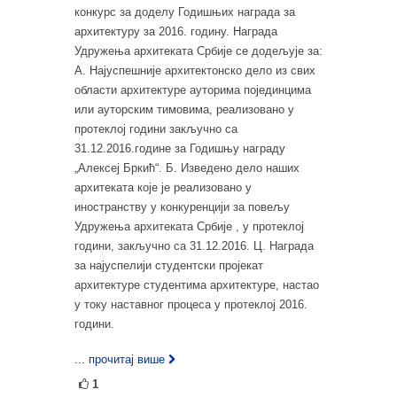
конкурс за доделу Годишњих награда за
архитектуру за 2016. годину. Награда
Удружења архитеката Србије се додељује за:
А. Најуспешније архитектонско дело из свих
области архитектуре ауторима појединцима
или ауторским тимовима, реализовано у
протеклој години закључно са
31.12.2016.године за Годишњу награду
„Алексеј Бркић“. Б. Изведено дело наших
архитеката које је реализовано у
иностранству у конкуренцији за повељу
Удружења архитеката Србије , у протеклој
години, закључно са 31.12.2016. Ц. Награда
за најуспелији студентски пројекат
архитектуре студентима архитектуре, настао
у току наставног процеса у протеклој 2016.
години.
... прочитај више
1