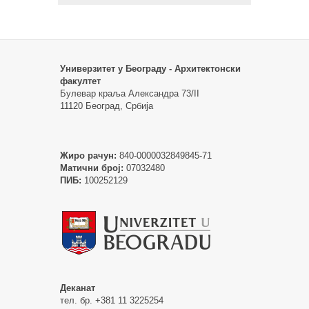
Универзитет у Београду - Архитектонски
факултет
Булевар краља Александра 73/II
11120 Београд, Србија
Жиро рачун:
840-0000032849845-71
Матични број:
07032480
ПИБ:
100252129
Деканат
тел. бр. +381 11 3225254