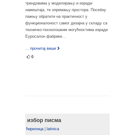
трендовима у моделирању и изради
намештаја, те опремању простора. Посебну
пажњу обратити на практичност у
функционалоност самог дизајна у складу са
техничко-технолошким могућностима израде
Еуросалон фабрике...
... прочитај више
0
избор писма
ћирилица
|
latinica