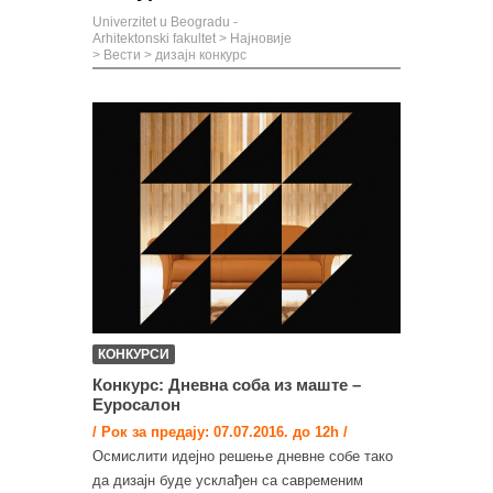
Univerzitet u Beogradu -
Arhitektonski fakultet
>
Најновије
>
Вести
>
дизајн конкурс
КОНКУРСИ
Конкурс: Дневна соба из маште –
Еуросалон
/ Рок за предају: 07.07.2016. до 12h /
Осмислити идејно решење дневне собе тако
да дизајн буде усклађен са савременим