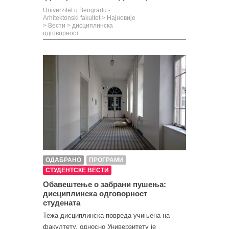
Univerzitet u Beogradu -
Arhitektonski fakultet
>
Најновије
>
Вести
>
дисциплинска
одговорност
ОДАБРАНО
ПРОГРАМИ
СТУДЕНТСКЕ ВЕСТИ
Обавештење о забрани пушења:
дисциплинска одговорност
студената
Тежа дисциплинска повреда учињена на
факултету, односно Универзитету је