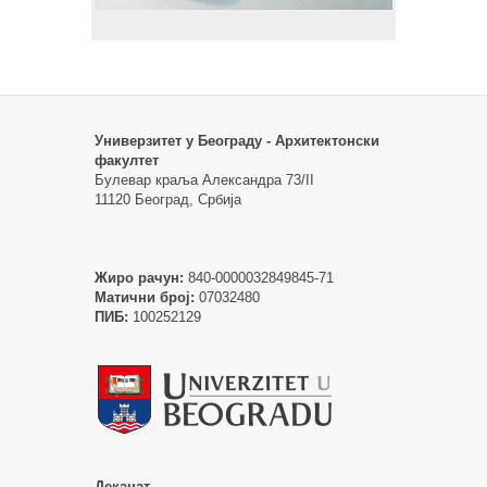
Универзитет у Београду - Архитектонски
факултет
Булевар краља Александра 73/II
11120 Београд, Србија
Жиро рачун:
840-0000032849845-71
Матични број:
07032480
ПИБ:
100252129
Деканат