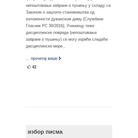
непоштовање забране о пушењу у складу са
Законом о заштити становништва од
изложености дуванском диму (Службени
Гласник РС 30/2016); Учиниоцу теже
дисциплинске повреде (непоштовање
забране о пушењу) се могу изрећи следеће
дисциплинске мере...
... прочитај више
42
избор писма