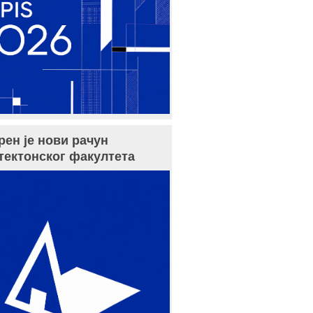
рен је нови рачун
тектонског факултета