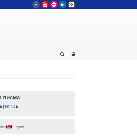
Facebook
YouTube
Flickr
LinkedIn
Instagram
р писма
а
|
latinica
ian
English