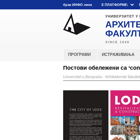
брзи ИНФО линк
E ПЛАТФОРМЕ:
УНИВЕРЗИТЕТ У
АРХИТ
ФАКУЛ
ПРОГРАМИ
ИСТРАЖИВАЊА
Постови обележени са ‘cons
Univerzitet u Beogradu - Arhitektonski fakultet