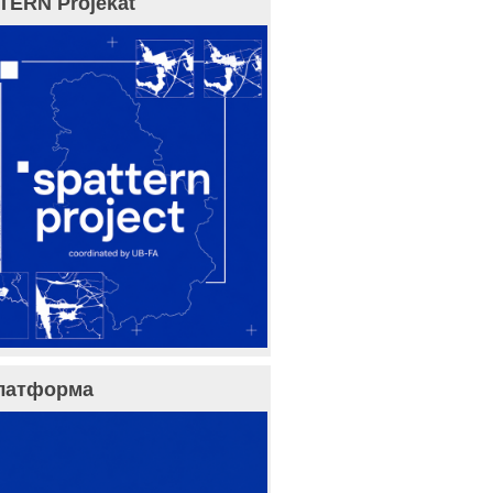
TERN Projekat
латформа