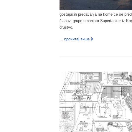
gostujućih predavanja na kome će se pred
članovi grupe urbanista Supertanker iz K
društvo.
... прочитај више