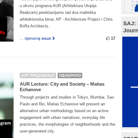
u okviru programa AUR (Arhitektura Utopija
Realizam) predstavljamo rad dva malteška
arhitektonska biroa: AP - Architecture Project i Chris
SAJ: 
Briffa Architects.
Journ
... прочитај више
17
АУР ПРЕДАВАЊЕ
ОДАБРАНО
AUR Lecture: City and Society – Matias
Echanove
Through projects and studies in Tokyo, Mumbai, Sao
Paulo and Rio, Matias Echanove will present an
alternative urban methodology based on an active
engagement with urban narratives, everyday life
practices, the morphologies of neighborhoods and the
user-generated city.