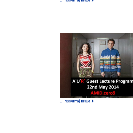
... прочитај више
... прочитај више