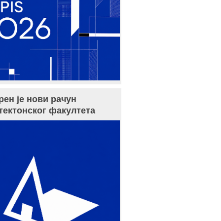
рен је нови рачун
тектонског факултета