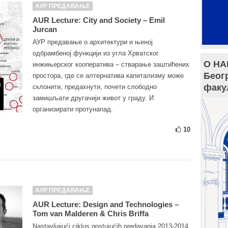
АУР ПРЕДАВАЊЕ
AUR Lecture: City and Society – Emil
Jurcan
АУР предавање о архитектури и њеној
одбрамбеној функцији из угла Хрватског
О НА
инжињерског кооператива – стварање заштићених
Беог
простора, где се алтернатива капитализму може
факу
склонити, предахнути, почети слободно
замишљати другачији живот у граду. И
организирати протунапад.
10
АУР ПРЕДАВАЊЕ
AUR Lecture: Design and Technologies –
Tom van Malderen & Chris Briffa
Nastavljajući ciklus gostujućih predavanja 2013-2014