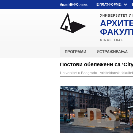
брзи ИНФО линк
E ПЛАТФОРМЕ:
УНИВЕРЗИТЕТ У
АРХИТ
ФАКУЛ
ПРОГРАМИ
ИСТРАЖИВАЊА
Постови обележени са ‘City
Univerzitet u Beogradu - Arhitektonski fakultet