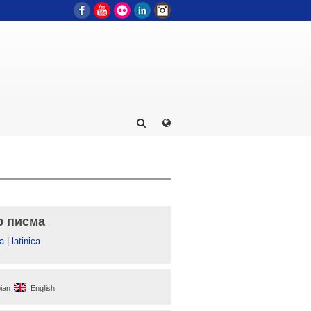
Facebook
YouTube
Flickr
LinkedIn
Instagram
р писма
а
|
latinica
ian
English