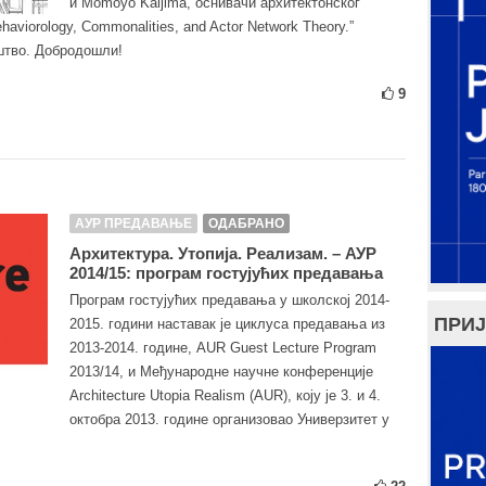
и Momoyo Kaijima, оснивачи архитектонског
aviorology, Commonalities, and Actor Network Theory.”
штво. Добродошли!
9
АУР ПРЕДАВАЊЕ
ОДАБРАНО
Архитектура. Утопија. Реализам. – АУР
2014/15: програм гостујућих предавања
Програм гостујућих предавања у школској 2014-
ПРИЈ
2015. години наставак је циклуса предавања из
2013-2014. године, AUR Guest Lecture Program
2013/14, и Међународне научне конференције
Architecture Utopia Realism (AUR), коју је 3. и 4.
октобра 2013. године организовао Универзитет у