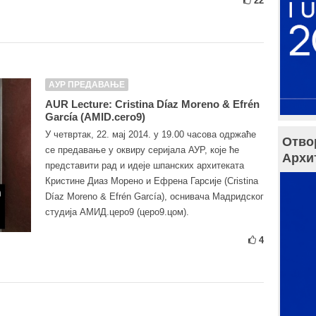
22
АУР ПРЕДАВАЊЕ
AUR Lecture: Cristina Díaz Moreno & Efrén
García (AMID.cero9)
У четвртак, 22. мај 2014. у 19.00 часова одржаће
Отво
се предавање у оквиру серијала АУР, које ће
Архи
представити рад и идеје шпанских архитеката
Кристине Диаз Морено и Ефрена Гарсије (Cristina
Díaz Moreno & Efrén García), оснивача Мадридског
студија АМИД.церо9 (церо9.цом).
4