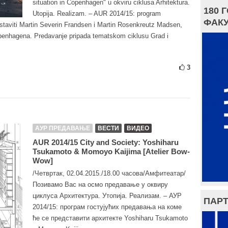
situation in Copenhagen" u okviru ciklusa Arhitektura.
180 
Utopija. Realizam. – AUR 2014/15: program
ФАКУ
staviti Martin Severin Frandsen i Martin Rosenkreutz Madsen,
openhagena. Predavanje pripada tematskom ciklusu Grad i
3
АУР ПРЕДАВАЊЕ
ВЕСТИ
ВИДЕО
AUR 2014/15 City and Society: Yoshiharu
Tsukamoto & Momoyo Kaijima [Atelier Bow-
Wow]
/Четвртак, 02.04.2015./18.00 часова/Амфитеатар/
Позивамо Вас на осмо предавање у оквиру
циклуса Архитектура. Утопија. Реализам. – АУР
ПАРТ
2014/15: програм гостујућих предавања на коме
ће се представити архитекте Yoshiharu Tsukamoto