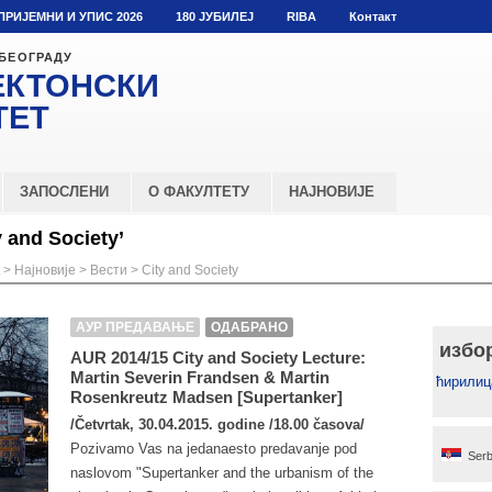
ПРИЈЕМНИ И УПИС 2026
180 ЈУБИЛЕЈ
RIBA
Контакт
 БЕОГРАДУ
ЕКТОНСКИ
ТЕТ
ЗАПОСЛЕНИ
О ФАКУЛТЕТУ
НАЈНОВИЈЕ
 and Society’
>
Најновије
>
Вести
>
City and Society
АУР ПРЕДАВАЊЕ
ОДАБРАНО
избо
AUR 2014/15 City and Society Lecture:
Martin Severin Frandsen & Martin
ћирилиц
Rosenkreutz Madsen [Supertanker]
/Četvrtak, 30.04.2015. godine /18.00 časova/
Pozivamo Vas na jedanaesto predavanje pod
Serb
naslovom "Supertanker and the urbanism of the