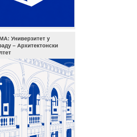
МА: Универзитет у
раду – Архитектонски
лтет