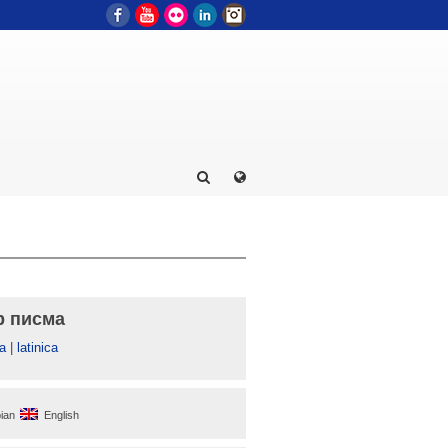
Facebook
YouTube
Flickr
LinkedIn
Instagram
р писма
а
|
latinica
ian
English