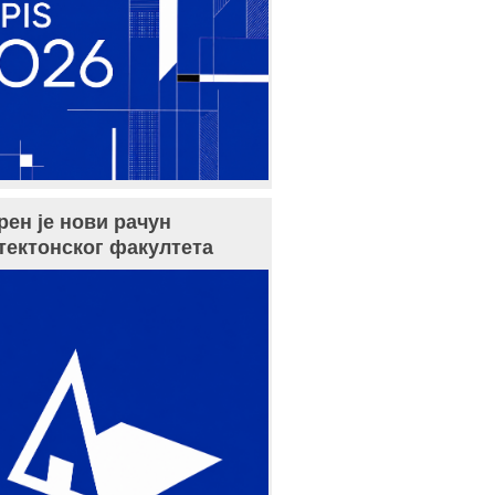
рен је нови рачун
тектонског факултета