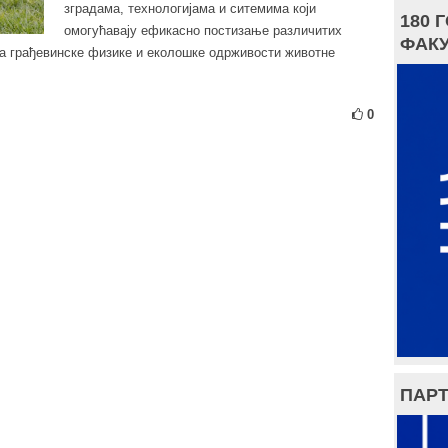
зградама, технологијама и ситемима који
180 
омогућавају ефикасно постизање различитих
ФАКУ
а грађевинске физике и еколошке одрживости животне
0
ПАРТ