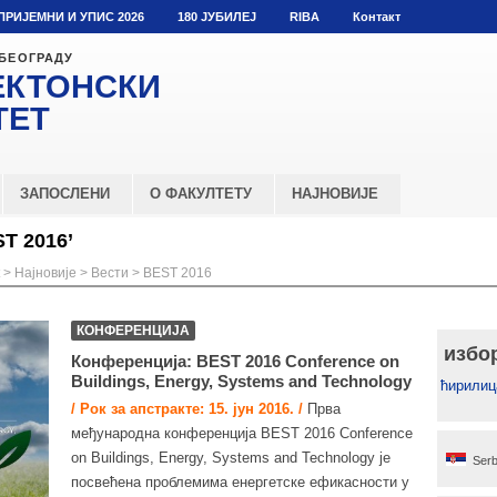
ПРИЈЕМНИ И УПИС 2026
180 ЈУБИЛЕЈ
RIBA
Контакт
 БЕОГРАДУ
ЕКТОНСКИ
ТЕТ
ЗАПОСЛЕНИ
О ФАКУЛТЕТУ
НАЈНОВИЈЕ
T 2016’
>
Најновије
>
Вести
>
BEST 2016
КОНФЕРЕНЦИЈА
избо
Конференција: BEST 2016 Conference on
Buildings, Energy, Systems and Technology
ћирилиц
/ Рок за апстракте: 15. јун 2016. /
Прва
међународна конференција BEST 2016 Conference
on Buildings, Energy, Systems and Technology је
Serb
посвећена проблемима енергетске ефикасности у