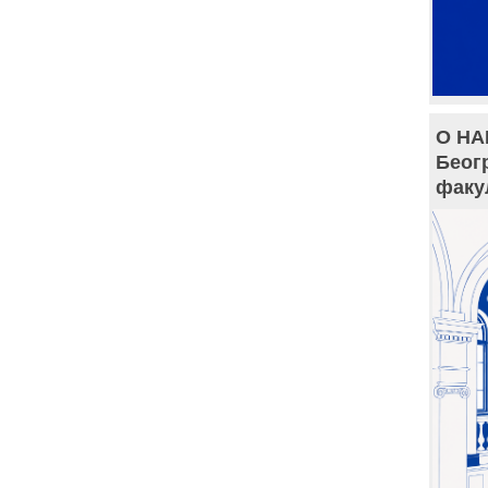
О НА
Беог
факу