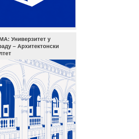
МА: Универзитет у
раду – Архитектонски
лтет