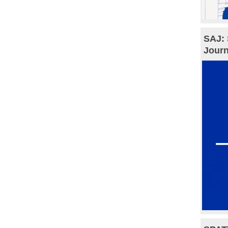
SAJ: 
Journ