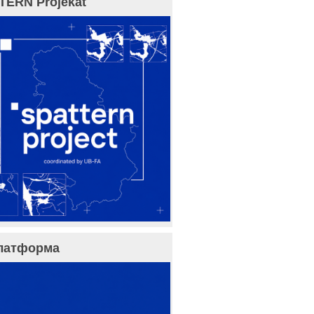
TERN Projekat
латформа