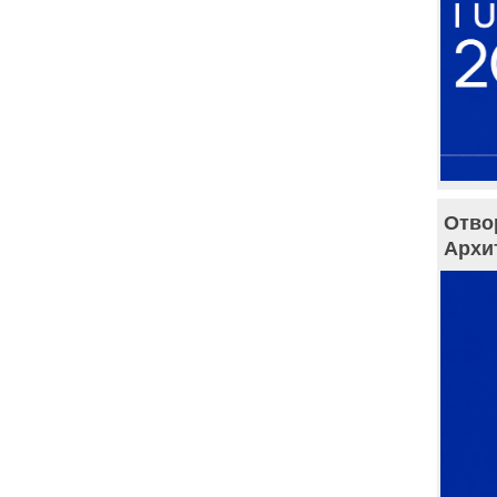
Отво
Архи