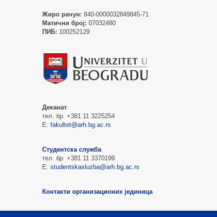
Жиро рачун:
840-0000032849845-71
Матични број:
07032480
ПИБ:
100252129
Деканат
тел. бр. +381 11 3225254
Е:
fakultet@arh.bg.ac.rs
Студентска служба
тел. бр. +381 11 3370199
Е:
studentskasluzba@arh.bg.ac.rs
Контакти организационих јединица