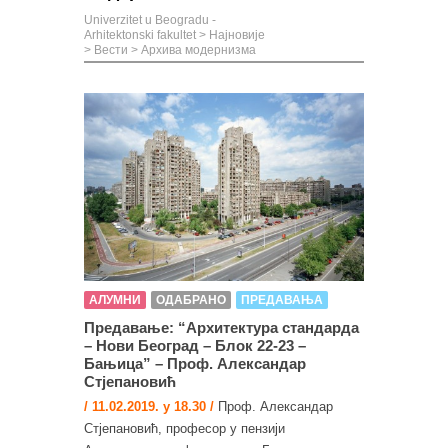
Univerzitet u Beogradu -
Arhitektonski fakultet
>
Најновије
>
Вести
>
Архива модернизма
АЛУМНИ
ОДАБРАНО
ПРЕДАВАЊА
Предавање: “Архитектура стандарда
– Нови Београд – Блок 22-23 –
Бањица” – Проф. Александар
Стјепановић
/ 11.02.2019. у 18.30 /
Проф. Александар
Стјепановић, професор у пензији