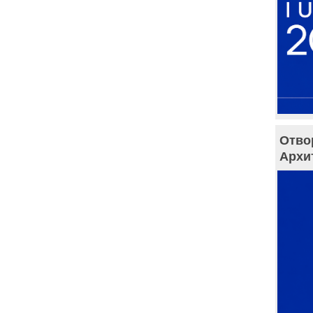
Отво
Архи