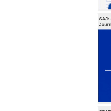
SAJ: 
Journ