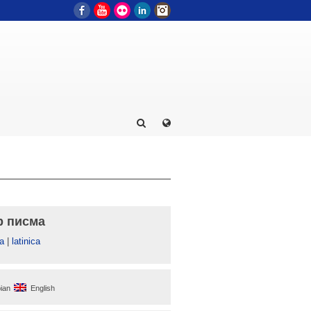
Facebook
YouTube
Flickr
LinkedIn
Instagram
р писма
а
|
latinica
ian
English