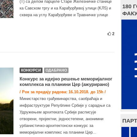
(T) са делом парцеле Старе Железничке станице
180 
ка Савском тргу и ка Карађорђевој улици (KЛ5) и
ФАКУ
сквера на углу Карађорђеве и Травничке улице
2
КОНКУРСИ
ОДАБРАНО
Конкурс за идејно решење меморијалног
комплекса на планини Цер (ажурирано)
/ Рок за предају радова: 16.10.2018. до 15h /
Министарство грађевинарства, саобраћаја и
инфраструктуре Републике Србије у сарадњи са
Удружењем архитеката Србије расписује
отворени, пројектни, једностепени, анонимни
ПАРТ
урбанистичко-архитектонски конкурс за
меморијални комплекс на планини Цер...