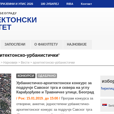
ПРИЈЕМНИ И УПИС 2026
180 ЈУБИЛЕЈ
RIBA
Контакт
 БЕОГРАДУ
ЕКТОНСКИ
ТЕТ
ЗАПОСЛЕНИ
О ФАКУЛТЕТУ
НАЈНОВИЈЕ
итектонско-урбанистички’
>
Најновије
>
Вести
>
архитектонско-урбанистички
КОНКУРСИ
ОДАБРАНО
избо
Урбанистичко-архитектонски конкурс за
подручје Савског трга и сквера на углу
ћирилиц
Карађорђеве и Травничке улице, Београд
/ Рок: 15.01.2019. до 15:00 /
Програм конкурса за
отворени, анкетни, једностепени урбанистичко-
Serb
архитектонског конкурс за подручје Савског трга