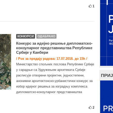
1
КОНКУРСИ
ОДАБРАНО
Конкурс за идејно решење дипломатско-
конзуларног представништва Републике
Србије у Канбери
/ Рок за предају радова: 17.07.2018. до 15h /
Министарство спољних послова Републике Србије
у сарадњи са Удружењем архитеката Србије
ПРИЈ
расписује отворени пројектни, једностепени,
анонимни архитектонско-урбанистички конкурс за
избор идејног решења за изградњу комплекса
дипломатско-конзуларног представништва
2