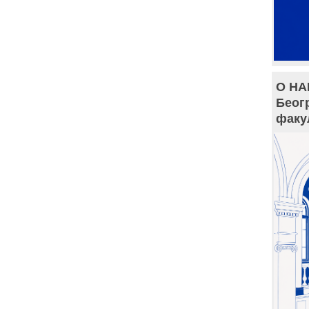
О НА
Беог
факу