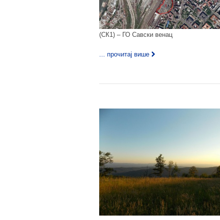
(СК1) – ГО Савски венац
... прочитај више