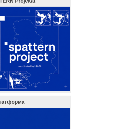
TERN Projekat
латформа