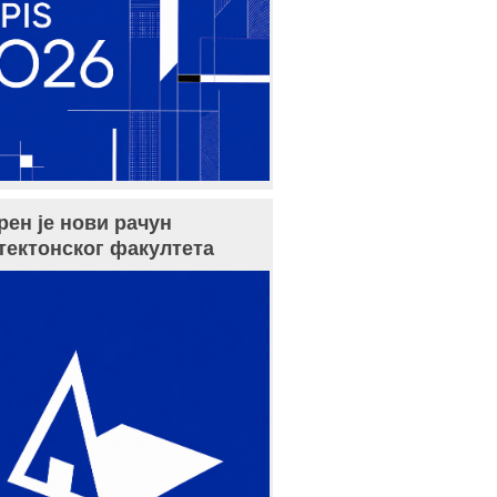
рен је нови рачун
тектонског факултета