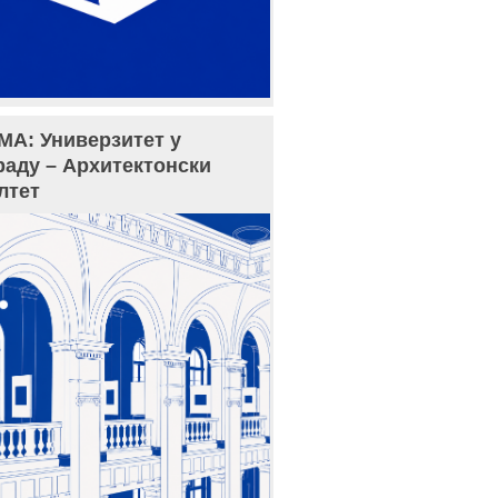
МА: Универзитет у
раду – Архитектонски
лтет