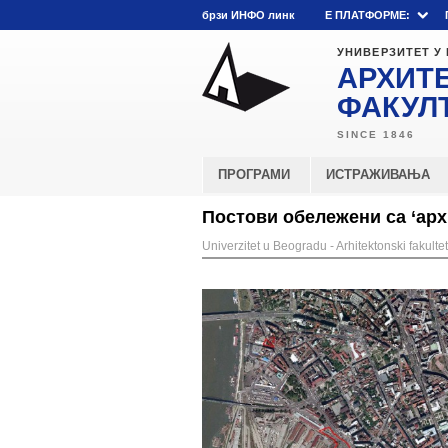
брзи ИНФО линк
E ПЛАТФОРМЕ:
УНИВЕРЗИТЕТ У
АРХИТ
ФАКУЛ
ПРОГРАМИ
ИСТРАЖИВАЊА
Постови обележени са ‘арх
Univerzitet u Beogradu - Arhitektonski fakultet