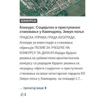
КОНКУРСИ
Конкурс: Социјално и приступачно
становање у Камендину, Земун поље
ГРАДСКА УПРАВА ГРАДА БЕОГРАДА,
Агенција за инвестиције и становање
објављује ПОЗИВ ЗА УЧЕШЋЕ НА
КОНКУРСУ ЗА ДИЗАЈН Израда Идејног
решења на урбанистичко-архитектонском
конкурсу са разрадом Идејног решења за
изградњу објекта социјалног и приступачног
становања на више катастарских парцела КО
Земун поље у Камендину, на локацији 1.7...
... прочитај више
2