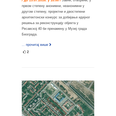
/ до 19.07.2016. у 10.00 /
Јавни, отворени, у
првом степену анонимни, неанонимни у
другом степену, пројектни и двостепени
архитектонски конкурс за добијање идејног
решења за реконструкцију објекта у
Ресавској 40 би пренамену у Музеј града
Београда.
... прочитај више
2