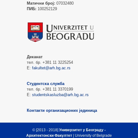
Матични број:
07032480
ПИБ:
100252129
Деканат
тел. бр. +381 11 3225254
Е:
fakultet@arh.bg.ac.rs
Студентска служба
тел. бр. +381 11 3370199
Е:
studentskasluzba@arh.bg.ac.rs
Контакти организационих јединица
© [2013 - 2018]
Универзитет у Београду -
Архитектонски Факултет
| University of Belgrade