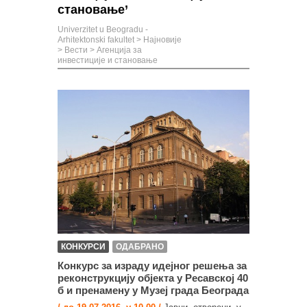
становање’
Univerzitet u Beogradu -
Arhitektonski fakultet
>
Најновије
>
Вести
>
Агенција за
инвестиције и становање
КОНКУРСИ
ОДАБРАНО
Конкурс за израду идејног решења за
реконструкцију објекта у Ресавској 40
б и пренамену у Музеј града Београда