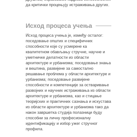
да критички процењују истраживања других.
Исход процеса учења
Исход процеса учења је, између осталог:
поседовање општих и специфичних
способности које су усмерене ка
квалитетном обављању стручне, научне и
уметничке делатности из области
архитектуре и урбанизма; поседовање знања
и вештина, развијене за самостално
решавање проблема у области архитектуре и
урбанизма; поседовање развијене
способности и компетенције за остваривање
развојних и научних истраживања из области
архитектуре и урбанизма, као и стицање
теоријских и практичних сазнања и искустава
из области архитектуре и урбанизма тако да
након завршетка студија полазници буду
способни за личну професионалну
идентификацију и избор ужег стручног
профила.