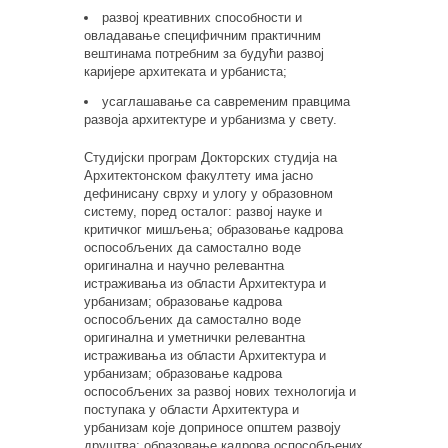
развој креативних способности и
овладавање специфичним практичним
вештинама потребним за будући развој
каријере архитеката и урбаниста;
усаглашавање са савременим правцима
развоја архитектуре и урбанизма у свету.
Студијски програм Докторских студија на
Архитектонском факултету има јасно
дефинисану сврху и улогу у образовном
систему, поред осталог: развој науке и
критичког мишљења; образовање кадрова
оспособљених да самостално воде
оригинална и научно релевантна
истраживања из области Архитектура и
урбанизам; образовање кадрова
оспособљених да самостално воде
оригинална и уметнички релевантна
истраживања из области Архитектура и
урбанизам; образовање кадрова
оспособљених за развој нових технологија и
поступака у области Архитектура и
урбанизам које доприносе општем развоју
друштва; образовање кадрова оспособљених