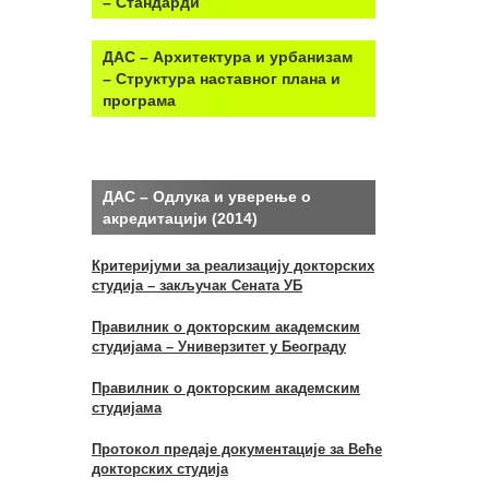
– Стандарди
ДАС – Архитектура и урбанизам
– Структура наставног плана и
програма
ДАС – Одлука и уверење о
акредитацији (2014)
Критеријуми за реализацију докторских
студија – закључак Сената УБ
Правилник о докторским академским
студијама – Универзитет у Београду
Правилник о докторским академским
студијама
Протокол предаје документације за Веће
докторских студија