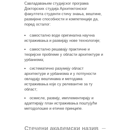
Савладавањем студијског програма
Докторских студија Архитектонског
факултета студенти стичу знања, вештине,
развијене способности и компетенције да,
поред осталог:
самостално воде оригинална научна
истраживања и развијају нове технологије;
самостално решавају практичне и
теоријске проблеме у области архитектуре и
урбанизма;
систематично разумеју област
архитектуре и урбанизма и у потпуности
овладају вештинама и методама
истраживања које су релевантне за ту
област;
осмисле, развију, имплементирају и
адаптирају план истраживања поштујући
методолошке и етичке принципе.
Стечени академски назив