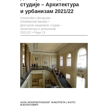
студије – Архитектура
и урбанизам 2021/22
Univerzitet u Beogradu -
Arhitektonski fakultet
>
Докторске академске студије –
Архитектура и урбанизам
2021/22
> Page 13
АУЛА АРХИТЕКТОНСКОГ ФАКУЛТЕТА | ФОТО:
М.БУЛАТОВИЋ