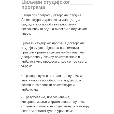
Циљеви студијског
програма
Студијски програм Докторских студија
Архитектура и урбанизам има циљ да
кандидате оспособи за самостални
истраживачки рад на високом академском
нивоу.
Циљеви студијског програма докторских
студија су усклађени са савременим
правцима развоја одговарајућих научних
дисциплина у оквиру архитектонске и
урбанистичке професије, где се пре свега
убраја:
развој науке и постизање научних и
уметничких способности и академских
вештина из области архитектуре и
урбанизма;
разумевање, препознавање,
интерпретирање и критиковање научних,
стручних и уметничких достигнућа у оквиру
области архитектуре и урбанизма;