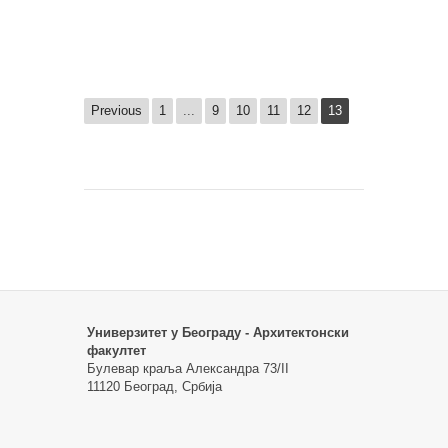
Previous
1
...
9
10
11
12
13
Универзитет у Београду - Архитектонски
факултет
Булевар краља Александра 73/II
11120 Београд, Србија