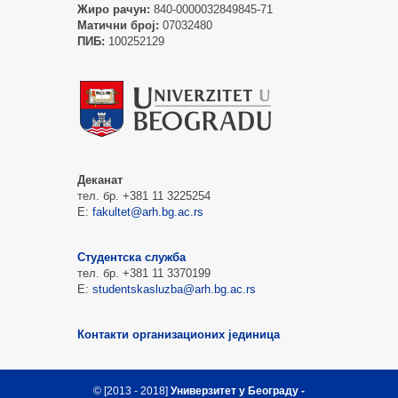
Жиро рачун:
840-0000032849845-71
Матични број:
07032480
ПИБ:
100252129
Деканат
тел. бр. +381 11 3225254
Е:
fakultet@arh.bg.ac.rs
Студентска служба
тел. бр. +381 11 3370199
Е:
studentskasluzba@arh.bg.ac.rs
Контакти организационих јединица
© [2013 - 2018]
Универзитет у Београду -