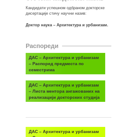
Кандидати успешном одбраном докторске
дисертације стичу научни назив:
Доктор наука – Архитектура и урбанизам.
Распореди
ДАС – Архитектура и урбанизам
– Распоред предместа по
семестрима
ДАС – Архитектура и урбанизам
– Листа ментора ангажованих на
реализацији докторских студија
ДАС – Архитектура и урбанизам