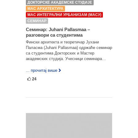
ДОКТОРСКЕ АКАДЕМСКЕ СТУДИЈЕ
МАС АРХИТЕКТУРА
МАС ИНТЕГРАЛНИ УРБАНИЗАМ (МАСУ)
СЕМИНАР
Семинар: Juhani Pallasmaa –
разговори са студентима
Фински архитекта и теоретичар Јухани
Паласма (Juhani Pallasmaa) одржаће семинар
са студентима Докторских и Мастер
академских студија. Учесници семинара…
... прочитај више
24