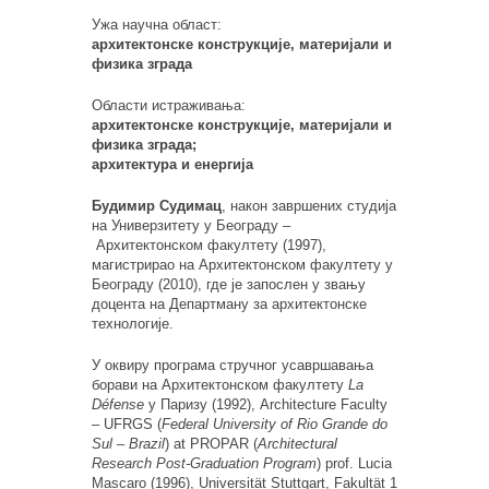
Ужа научна област:
архитектонске конструкције, материјали и
физика зграда
Области истраживања:
архитектонске конструкције, материјали и
физика зграда;
архитектура и енергија
Будимир Судимац
, након завршених студија
на Универзитету у Београду –
Архитектонском факултету (1997),
магистрирао на Архитектонском факултету у
Београду (2010), где је запослен у звању
доцента на Департману за архитектонске
технологије.
У оквиру програма стручног усавршавања
борави на Архитектонском факултету
La
Défense
у Паризу (1992), Architecture Faculty
– UFRGS (
Federal University of Rio Grande do
Sul – Brazil
) at PROPAR (
Architectural
Research Post-Graduation Program
) prof. Lucia
Mascaro (1996), Universität Stuttgart, Fakultät 1