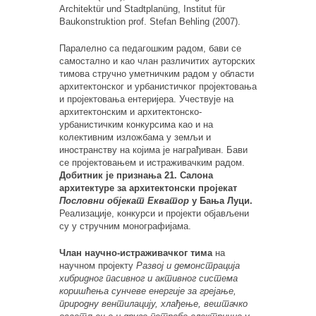
Architektür und Stadtplanüng, Institut für
Baukonstruktion prof. Stefan Behling (2007).
Паралелно са педагошким радом, бави се
самостално и као члан различитих ауторских
тимова стручно уметничким радом у области
архитектонског и урбанистичког пројектовања
и пројектовања ентеријера. Учествује на
архитектонским и архитектонско-
урбанистичким конкурсима као и на
колективним изложбама у земљи и
иностранству на којима је награђиван. Бави
се пројектовањем и истраживачким радом.
Добитник је признања 21. Салона
архитектуре за архитектонски пројекат
Пословни објекат Екватор
у Бања Луци.
Реализације, конкурси и пројекти објављени
су у стручним монографијама.
Члан научно-истраживачког тима
на
научном пројекту
Развој и демонстрација
хибридног пасивног и активног система
коришћења сунчеве енергије за грејање,
природну вентилацију, хлађење, вештачко