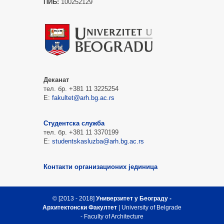
ПИБ:
100252129
Деканат
тел. бр. +381 11 3225254
Е:
fakultet@arh.bg.ac.rs
Студентска служба
тел. бр. +381 11 3370199
Е:
studentskasluzba@arh.bg.ac.rs
Контакти организационих јединица
© [2013 - 2018]
Универзитет у Београду -
Архитектонски Факултет
| University of Belgrade
- Faculty of Architecture