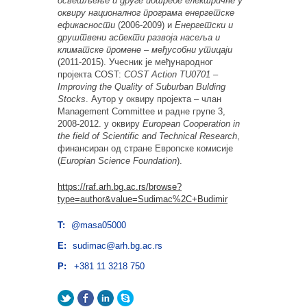
осветљење и друге потребе електричне у
оквиру националног програма енергетске
ефикасности
(2006-2009) и
Енергетски и
друштвени аспекти развоја насеља и
климатске промене – међусобни утицаји
(2011-2015). Учесник је међународног
пројекта COST:
COST Action TU0701 –
Improving the Quality of Suburban Bulding
Stocks
. Аутор у оквиру пројекта – члан
Мanagement Committee и радне групе 3,
2008-2012. у оквиру
European Cooperation in
the field of Scientific and Technical Research
,
финансиран од стране Европске комисије
(
Europian Science Foundation
).
https://raf.arh.bg.ac.rs/browse?
type=author&value=Sudimac%2C+Budimir
T:
@masa05000
E:
sudimac@arh.bg.ac.rs
P:
+381 11 3218 750
Twitter
Facebook
LinkedIn
Skype