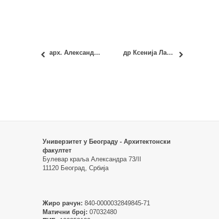
арх. Александру Вуја
др Ксенија Лаловић
Универзитет у Београду - Архитектонски
факултет
Булевар краља Александра 73/II
11120 Београд, Србија
Жиро рачун:
840-0000032849845-71
Матични број:
07032480