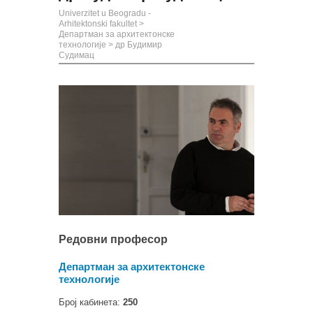
Univerzitet u Beogradu -
Arhitektonski fakultet
>
Департман за архитектонске
технологије
>
др Будимир
Судимац
Редовни професор
Департман за архитектонске
технологије
Број кабинета:
250