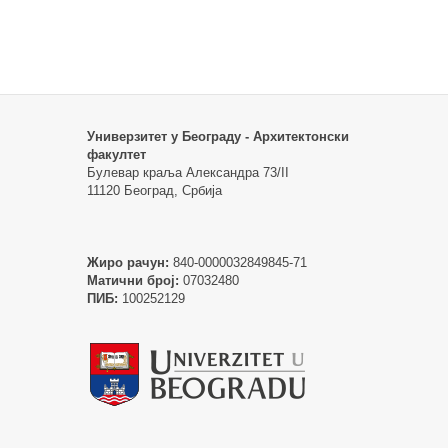
Универзитет у Београду - Архитектонски
факултет
Булевар краља Александра 73/II
11120 Београд, Србија
Жиро рачун:
840-0000032849845-71
Матични број:
07032480
ПИБ:
100252129