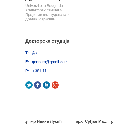
Univerzitet u Beogradu -
Arhitektonski fakultet
>
Представник студената
>
Драган Марковић
Докторске студије
T:
@#
E:
ganndra@gmail.com
P:
+381 11
Twitter
Facebook
LinkedIn
Google+
мр Ивана Лукић
арх. Срђан Марловић