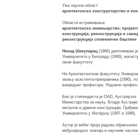
Ужа научна област:
aрхитектонскo конструктерство и ко
Области истраживања:
aрхитектонско инжењерство; пројек
конструкција, реконструкција и санац
реконструкција споменичке баштине
Ненад Шекуларац
(1966) дипломирао ј
Универзитета у Београду (1990), магистр
овом факултету.
На Архитектонском факултету Универзит
звању асистента-приправника (1990), по
ванредног професора. Редовни професор
Био је стипендиста је
ÖАD
, Аустријско
Министарства за науку, Владе Аустрије,
металне и дрвене конструкције, Грађев
Универзитета у Инсбруку (1997 и 1998).
Аутор је већег броја радова објављени
међународног значаја и научним часопи