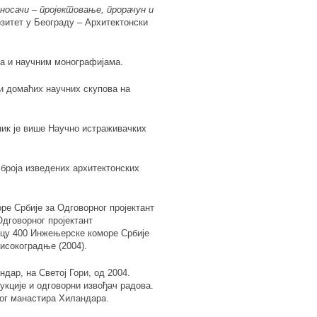
носачи
‒ пројектовање, прорачун и
зитет у Београду – Архитектонски
ма и научним монографијама.
 и домаћих научних скупова на
ик је више Научно истраживачких
г броја изведених архитектонских
е Србије за Одговорног пројектант
Одговорног пројектант
енцу 400 Инжењерске коморе Србије
исокоградње (2004).
дар, на Светој Гори, од 2004.
рукције и одговорни извођач радова.
тог манастира Хиландара.