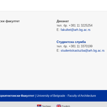
ски факултет
Деканат
тел. бр. +381 11 3225254
Е:
fakultet@arh.bg.ac.rs
Студентска служба
тел. бр. +381 11 3370199
Е:
studentskasluzba@arh.bg.ac.rs
 Архитектонски Факултет
| University of Belgrade - Faculty of Architecture
Serbian
English