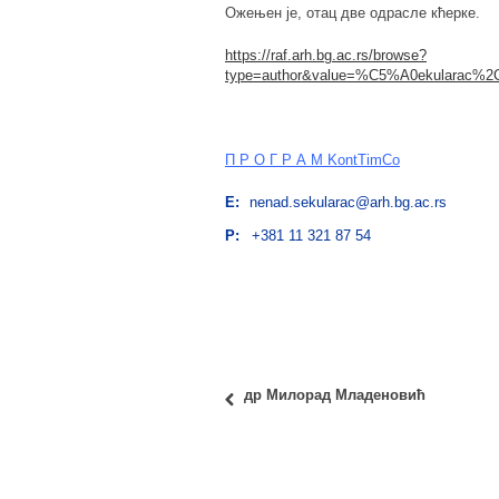
Ожењен је, отац две одрасле кћерке.
https://raf.arh.bg.ac.rs/browse?
type=author&value=%C5%A0ekularac%2
П Р О Г Р А М
KontTimCo
E:
nenad.sekularac@arh.bg.ac.rs
P:
+381 11 321 87 54
др Милорад Младеновић