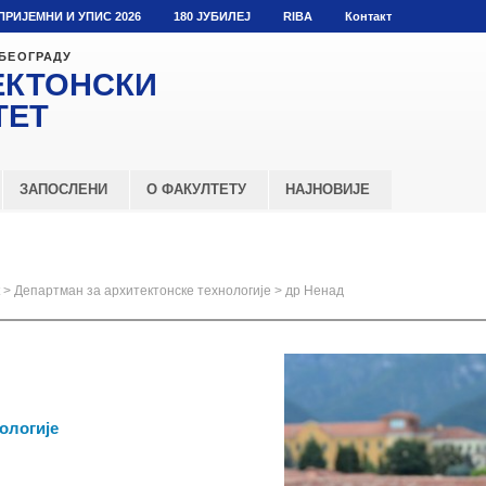
ПРИЈЕМНИ И УПИС 2026
180 ЈУБИЛЕЈ
RIBA
Контакт
 БЕОГРАДУ
ЕКТОНСКИ
ТЕТ
ЗАПОСЛЕНИ
О ФАКУЛТЕТУ
НАЈНОВИЈЕ
>
Департман за архитектонске технологије
>
др Ненад
ологије