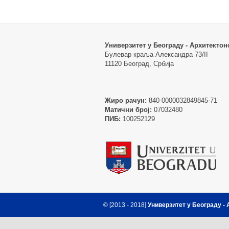
Универзитет у Београду - Архитектон
Булевар краља Александра 73/II
11120 Београд, Србија
Жиро рачун:
840-0000032849845-71
Матични број:
07032480
ПИБ:
100252129
© [2013 - 2018]
Универзитет у Београду -