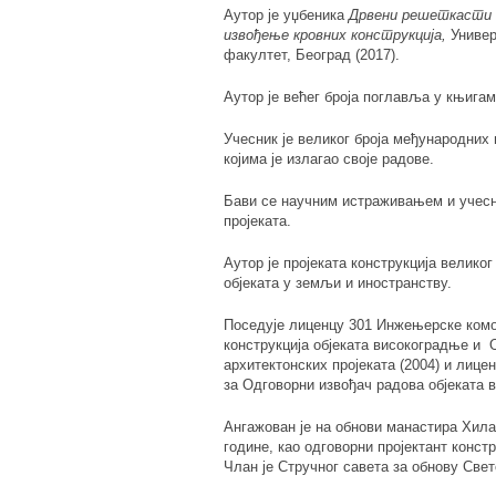
Аутор је уџбеника
Дрвени решеткасти 
извођење кровних конструкциј
a,
Универ
факултет, Београд (2017).
Аутор је већег броја поглавља у књига
Учесник је великог броја међународних
којима је излагао своје радове.
Бави се научним истраживањем и учесн
пројеката.
Аутор је пројеката конструкција велико
објеката у земљи и иностранству.
Поседује лиценцу 301 Инжењерске комор
конструкција објеката високоградње и 
архитектонских пројеката (2004) и лиц
за Одговорни извођач радова објеката в
Ангажован је на обнови манастира Хилан
године, као одговорни пројектант конст
Члан је Стручног савета за обнову Све