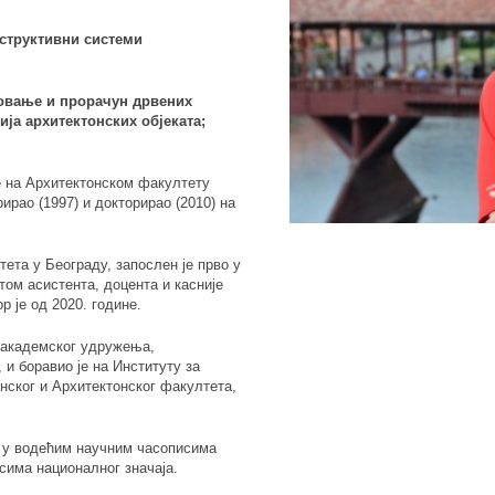
нструктивни системи
товање и прорачун дрвених
ија архитектонских објеката;
е на Архитектонском факултету
ирао (1997) и докторирао (2010) на
ета у Београду, запослен је прво у
том асистента, доцента и касније
 је од 2020. године.
г академског удружења,
 и боравио је на Институту за
инског и Архитектонског факултета,
х у водећим научним часописима
сима националног значаја.