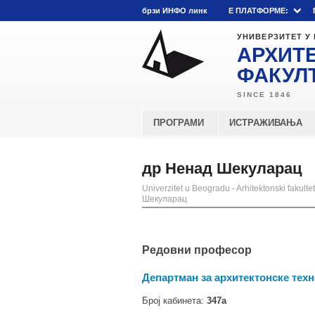
брзи ИНФО линк
E ПЛАТФОРМЕ:
УНИВЕРЗИТЕТ У
АРХИТ
ФАКУЛ
ПРОГРАМИ
ИСТРАЖИВАЊА
др Ненад Шекуларац
Univerzitet u Beogradu - Arhitektonski fakultet
Шекуларац
Редовни професор
Департман за архитектонске техн
Број кабинета:
347а