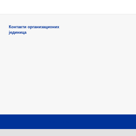
Контакти организационих
јединица
Врх стране