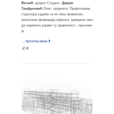
Веснић
, доцент Студент:
Дамјан
Трифуновић
Опис: пројеката: Пројектована
структура уздиже се из низа правилних,
монотоних формација објеката, креирана тако
да поремети управо ту правилност - преломи
је.
... прочитај више
0