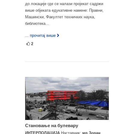
до локације где се налази пројекат садржи
више објеката едукативне намене: Правни,
Машински, Факултет техничких наука,
библиотека...
... прочитај више
2
Становање на булевару
ИНТЕРПОЛАЦИЈА
Наставник:
мр Зоран