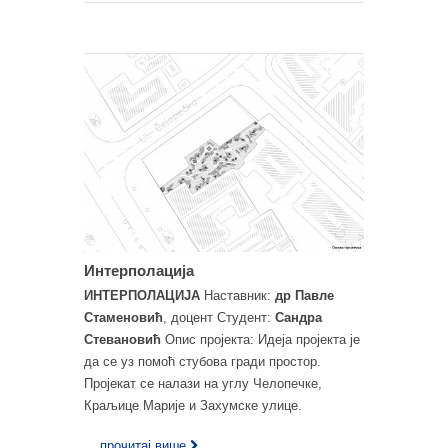
Интерполација
ИНТЕРПОЛАЦИЈА
Наставник:
др Павле
Стаменовић
, доцент Студент:
Сандра
Стевановић
Опис пројекта: Идеја пројекта је
да се уз помоћ стубова гради простор.
Пројекат се налази на углу Челопечке,
Краљице Марије и Захумске улице.
... прочитај више