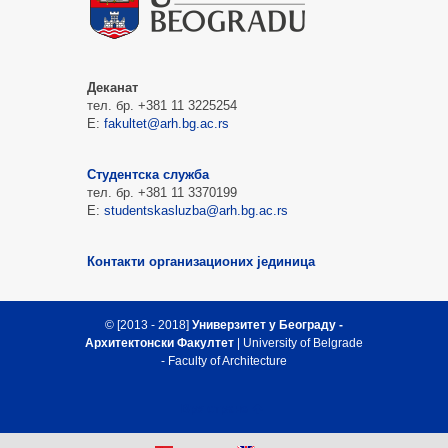
Деканат
тел. бр. +381 11 3225254
Е:
fakultet@arh.bg.ac.rs
Студентска служба
тел. бр. +381 11 3370199
Е:
studentskasluzba@arh.bg.ac.rs
Контакти организационих јединица
© [2013 - 2018]
Универзитет у Београду -
Архитектонски Факултет
| University of Belgrade
- Faculty of Architecture
Врх стране