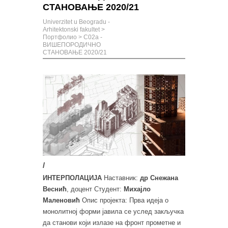
СТАНОВАЊЕ 2020/21
Univerzitet u Beogradu -
Arhitektonski fakultet
>
Портфолио
>
С02а -
ВИШЕПОРОДИЧНО
СТАНОВАЊЕ 2020/21
/
ИНТЕРПОЛАЦИЈА
Наставник:
др Снежана
Веснић
, доцент Студент:
Михајло
Маленовић
Опис пројекта: Прва идеја о
монолитној форми јавила се услед закључка
да станови који излазе на фронт прометне и