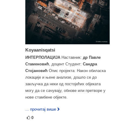
Koyaanisqatsi
ИНТЕРПОЛАЦИЈА
Наставник:
др Павле
Стаменовић
, доцент Студент:
Сандра
Стојановић
Опис пројекта: Након обиласка
локације и њене анализе, дошло се до
закључка да неки од постојећих објеката
могу да се сачувају, обнове или претворе у
нове стамбене објекте.
... прочитај више
0