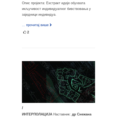
Опис пројекта: Екстракт идеје обухвата
икључивост индивидуалног бивствовања у
заједници индивидуа.
... прочитај више
2
/
ИНТЕРПОЛАЦИЈА
Наставник:
др Снежана