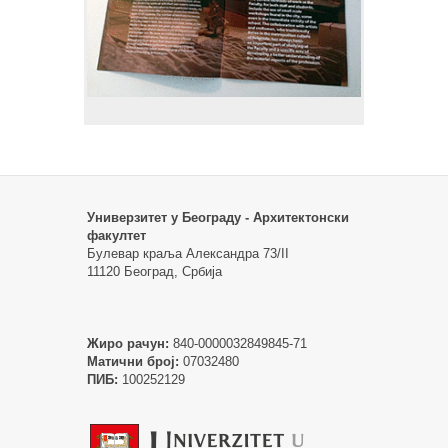
Универзитет у Београду - Архитектонски
факултет
Булевар краља Александра 73/II
11120 Београд, Србија
Жиро рачун:
840-0000032849845-71
Матични број:
07032480
ПИБ:
100252129