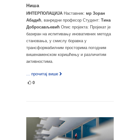
Ниша
ИНТЕРПОЛАЦИЈА
Наставник:
мр Зоран
Абадић
, ванредни професор Студент:
Тина
Добросављевић
Опис пројекта: Пројекат је
базиран на испитивању иновативних метода
становања, у смислу боравка у
трансформабилним просторима погодним
вишенаменском коришћењу и различитим
активностима.
... прочитај више
0