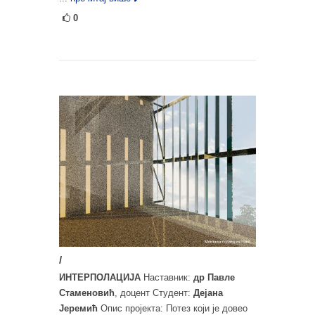
0
/
ИНТЕРПОЛАЦИЈА
Наставник:
др Павле
Стаменовић
, доцент Студент:
Дејана
Јеремић
Опис пројекта: Потез који је довео