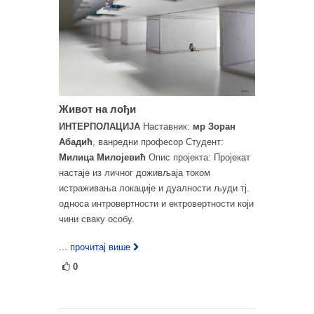
Живот на лођи
ИНТЕРПОЛАЦИЈА
Наставник:
мр Зоран
Абадић
, ванредни професор Студент:
Милица Милојевић
Опис пројекта: Пројекат
настаје из личног доживљаја током
истраживања локације и дуалности људи тј.
односа интровертности и ектровертности који
чини сваку особу.
... прочитај више
0