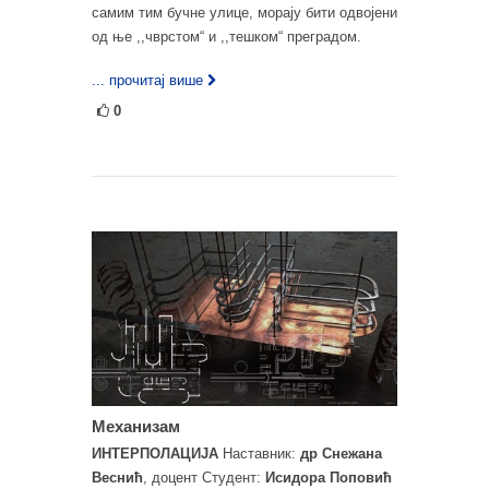
самим тим бучне улице, морају бити одвојени
од ње ,,чврстом“ и ,,тешком“ преградом.
... прочитај више
0
Механизам
ИНТЕРПОЛАЦИЈА
Наставник:
др Снежана
Веснић
, доцент Студент:
Исидора Поповић