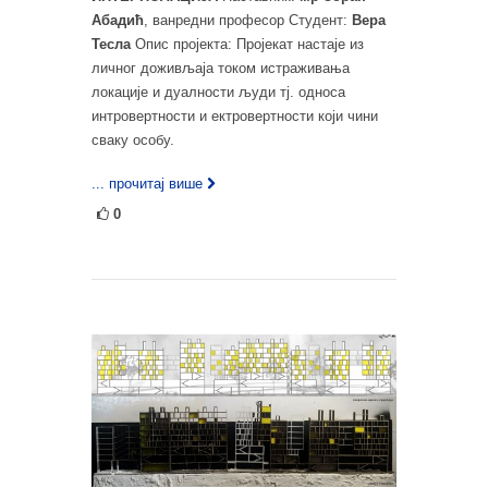
Абадић
, ванредни професор Студент:
Вера
Тесла
Опис пројекта: Пројекат настаје из
личног доживљаја током истраживања
локације и дуалности људи тј. односа
интровертности и ектровертности који чини
сваку особу.
... прочитај више
0