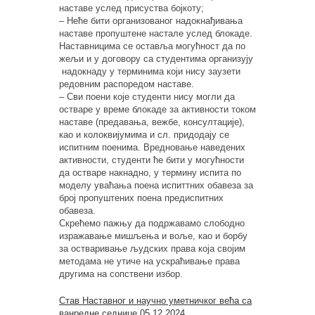
наставе услед присуства бојкоту;
–
Неће бити организованог надокнађивања
наставе
пропуштене настале услед блокаде.
Наставницима се оставља могућност да по
жељи и у договору са студентима организују
надокнаду у терминима који нису заузети
редовним распоредом наставе.
–
Сви поени које студенти нису могли да
остваре у време блокаде за активности током
наставе (предавања, вежбе, консултације),
као и колоквијумима и сл. придодају
се
испитним поенима. Вредновање наведених
активности, студенти ће бити у м
огућ
ности
да остваре накнадно, у термину испита по
моделу уваћања поена испиттних обавеза за
број пропуштених поена предиспитних
обавеза.
Скрећемо пажњу да подржавамо слободно
изражавање мишљења и воље, као и борбу
за остваривање људских права која својим
методама не утиче на ускраћивање права
другима на сопствени избор.
Став Наставног и научно уметничког већа са
ванредне седнице 05.12.2024.