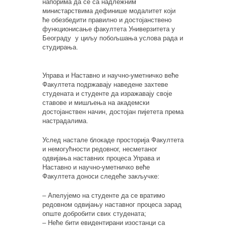
напорима да се
са надлежним
министарствима
дефинише модалитет који
ће обезбедити правилно и достојанствено
функционисање факултета Универзитета у
Београду у циљу побољшања услова рада и
студирања.
Управа и Наставно и научно-уметничко веће
Факултета подржавају наведене захтеве
студената и студенте да изражавају своје
ставове и мишљења на академски
достојанствен начин, достојан пијетета према
настрадалима.
Услед настале блокаде просторија Факултета
и немогућности редовног, несметаног
одвијања наставних процеса Управа и
Наставно и научно-уметничко веће
Факултета доноси следеће закључке:
–
Апелујемо на студенте да се вратимо
редовном одвијању наставног процеса зарад
опште добробити свих студената
;
–
Неће бити евидентирани изостанци са