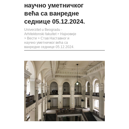
научно уметничког
већа са ванредне
седнице 05.12.2024.
Univerzitet u Beogradu -
Arhitektonski fakultet
>
Најновије
>
Вести
>
Став Наставног и
научно уметничког већа са
ванредне седнице 05.12.2024.