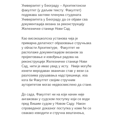
Универзитет у Београду –
Архитектонски
факултет (у даљем тексту: Факултет)
подржава захтеве пленума студената
Универзитета у Београду да се објави сва
документација везана за реконструкцију
Железничке станице Нови Сад.
Као високошколска установа чија је
примарна делатност образовање стручњака
у области Архитектуре,
Ф
акултет
не
располаже документацијом везаном за
пројектовање и извођење
радов
а
на
реконструкцији
Ж
елезничке станице
Нови
Сад
, нити је имао увид у исту
. Ни
ије могуће
изнети
меродаван званичан став у вези
са
разлозима у
рушавања надстрешнице,
иза
кога би Факултет
својим стручним
ауторитетом могао
недвосмислено да стане
.
До сада,
Факултет
ни на који начин није
ангажован у судском поступку који се води
пред Вишим судом у Новом Саду
.
Н
акон
спроведеног доказног поступка у ком
e
ће се
свакако изводити и
стручна
вештачењ
a
,