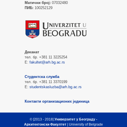
Матични број:
07032480
ПИБ:
100252129
Деканат
тел. бр. +381 11 3225254
Е:
fakultet@arh.bg.ac.rs
Студентска служба
тел. бр. +381 11 3370199
Е:
studentskasluzba@arh.bg.ac.rs
Контакти организационих јединица
© [2013 - 2018]
Универзитет у Београду -
Архитектонски Факултет
| University of Belgrade