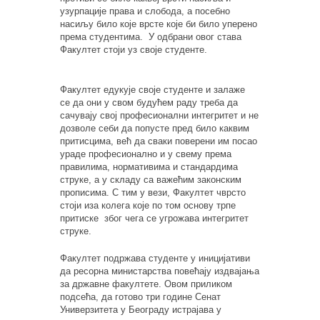
узурпације права и слобода
, а посебно
насиљу било које врсте које би било уперено
према студентима
. У одбрани овог става
Факултет стоји уз своје студенте
.
Ф
акултет
едукује
своје студенте
и залаже
се
да
они
у свом будућем раду треба да
сачувају свој професионални интегритет и не
дозволе себи да попусте пред било каквим
притисцима
,
већ да сваки поверени
им
посао
ураде професионално и у свему према
правилима, нормативима и стандардима
струке
, а у
складу са важећим законским
прописима.
С тим у вези, Факултет чврсто
стоји иза колега које по том основу трпе
притиске због чега се угрожава интегритет
струке.
Факултет подржава студенте у иницијативи
да ресорна министарства повећају издвајања
за државне факултете.
Овом приликом
подсећа, да готово три године Сенат
Универзитета у Београду истрајава у