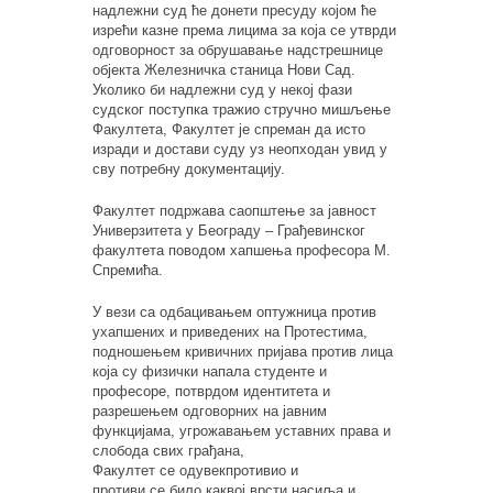
надлежни суд ће
дон
е
ти
пресуду којом ће
изрећи казне према лицима за кој
а
се утврди
одговорност за обрушавање надстрешнице
објекта
Ж
елезничк
а
станиц
а
Нови Сад.
Уколико би надлежни суд у некој фази
судског поступка тражио стручно мишљење
Факултета
,
Факултет
је спреман да исто
изради и дост
a
ви суду уз неопходан увид у
сву
потребну
документацију.
Факултет подржава саопштење за јавност
Универзитета у Београду –
Грађевинског
факултета поводом хапшења професора М.
Спремића.
У вези са одбацивањем оптужница против
ухапшених и приведених на Протестима,
подношењем кривичних пријава против лица
која су физички напала студенте и
професоре, потврдом идентитета и
разрешењем одговорних на јавним
функцијама, угрожавањем уставних права и
слобода свих грађана,
Ф
акултет
се од
увек
противио
и
противи
се
било каквој врсти насиља
и