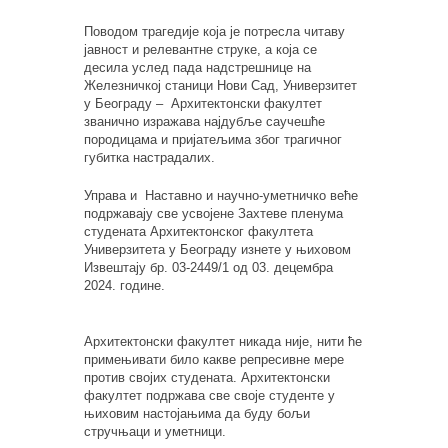
Поводом трагедије која је потресл
а
читаву
јавност и релевантне струке, а која се
десила услед пада надстрешнице на
Железничкој станици Нови Сад, Универзитет
у Београду – Архитектонски факултет
званично изражава најдубље саучешће
породицама и пријатељима због трагичног
губитка настрадалих.
Управа и Наставно и научно-уметничко веће
подржавају све усвојене Захтеве пленума
студената Архитектонског факултета
Универзитета у Београду изнете у њиховом
Извештају бр. 03-2449/1 од 03. децембра
2024. године.
Архитектонски факултет никада није, нити ће
примењивати било какве репресивне мере
против својих студената. Архитектонски
факултет
подржава
све своје студенте у
њиховим настојањима да буду бољи
стручњаци
и
уметници.