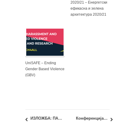
2020/21 – Енергетски
ефикасна и зелена
архитектура 2020/21
UniSAFE – Ending
Gender Based Violence
(GBV)
ИЗЛОЖБА: ПАПИРОЛОГИЈА – Графике Бранка Павића
Конференција BuildUp 2024: Станоградња – од плана до стана