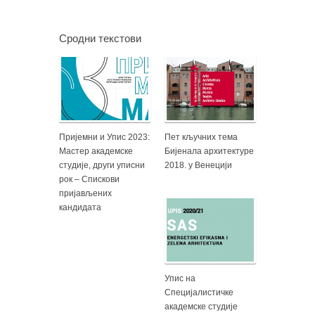
Сродни текстови
Пријемни и Упис 2023:
Пет кључних тема
Мастер академске
Бијенала архитектуре
студије, други уписни
2018. у Венецији
рок – Спискови
пријављених
кандидата
Упис на
Специјалистичке
академске студије